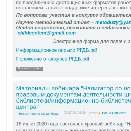
по продвижению дистанционных форматов рабо
поколением, а также поддержке интереса к книге 
По вопросам участия
в конкурсе обращаться
Научно-методический отдел –
metodisty
@
ya
Отдел социологии, психологии и педагогики
childcontent
@
gmail
.
com
Электронная форма для подачи з
Информационное письмо РГДБ.pdf
Положение о конкурсе РГДБ.pdf
0 комментариев
Материалы вебинара "Навигатор по но
правовым документам деятельности ш
библиотеки/информационно-библиотеч
центра"
02.07.20, 08:00
Автор
Елена Цвинская
Нормативно-правовая база
16 июня 2020 года состоялся краевой вебинар
"Н
нормативно-правовым документам деятельности