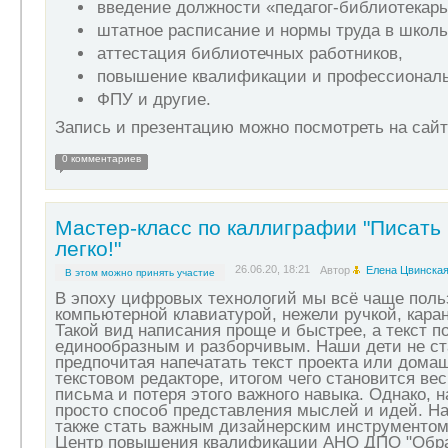
введение должности «педагог-библиотекарь
штатное расписание и нормы труда в школ
аттестация библиотечных работников,
повышение квалификации и профессиональн
ФПУ и другие.
Запись и презентацию можно посмотреть на са
0 комментариев
Мастер-класс по каллиграфии "Писать
легко!"
26.06.20, 18:21
Автор
Елена Цвинска
В этом можно принять участие
В эпоху цифровых технологий мы всё чаще поль
компьютерной клавиатурой, нежели ручкой, кара
Такой вид написания проще и быстрее, а текст п
единообразным и разборчивым. Наши дети не с
предпочитая напечатать текст проекта или домаш
текстовом редакторе, итогом чего становится ве
письма и потеря этого важного навыка. Однако, 
просто способ представления мыслей и идей. На
также стать важным дизайнерским инструментом
Центр повышения квалификации АНО ДПО "Обра