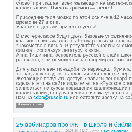
слово" приглашает всех желающих на мастер-кла
каллиграфии
"Писать красиво — легко!"
Присоединиться можно по этой ссылке
в 12 час
времени 27 июня.
Участие с детьми приветствуется!
В мастер-классе будут даны базовые упражнения
красивого письма (на отработку ровных и плавны
знакомство с вязью. В результате участники смо
символ, используя лигатуру в вязи.
Анна Тишинина, основатель русской онлайн шко
расскажет, чем поможет вязь в формировании по
Для участия вам понадобятся карандаш, бумага, 
тетрадь в клетку, кисть плоская или плоское перо
Желающие получить доступ к записи вебинара п
сделать это на сайте издательства «Русское сло
записаться на курсы повышения квалификации 
каллиграфии для улучшения почерка учащихся: 
нам на
cdpo@russlo.ru
или оставьте заявку на сай
0 комментариев
25 вебинаров про ИКТ в школе и библи
26.06.20, 04:37
Автор
Елена Цвинская
Полезные ссылки и ресурсы