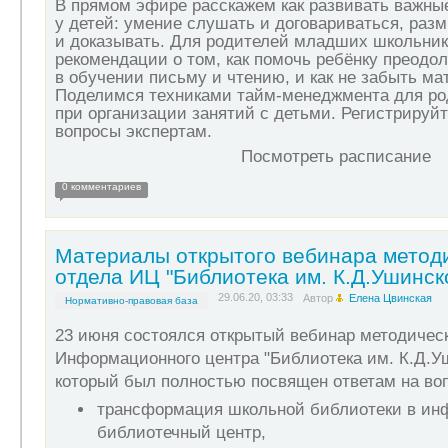
В прямом эфире расскажем как развивать важны
у детей:
умение слушать и договариваться
, раз
и доказывать. Для родителей младших школьни
рекомендации о том, как помочь ребёнку преодо
в обучении письму и чтению, и
как не забыть ма
Поделимся
техниками тайм-менеджмента
для ро
при организации занятий с детьми. Регистрируйт
вопросы экспертам.
Посмотреть расписание
0 комментариев
Материалы открытого вебинара метод
отдела ИЦ "Библиотека им. К.Д.Ушинск
29.06.20, 03:33
Автор
Елена Цвинская
Нормативно-правовая база
23 июня состоялся открытый вебинар методическ
Информационного центра "Библиотека им. К.Д.У
который был полностью посвящен ответам на во
трансформация школьной библиотеки в ин
библиотечный центр,