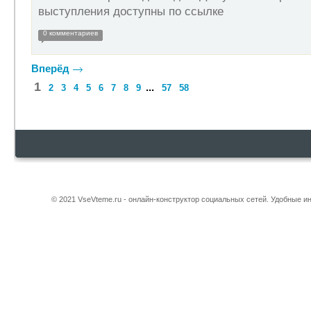
выступления доступны по ссылке
0 комментариев
Вперёд
1
...
2
3
4
5
6
7
8
9
57
58
© 2021 VseVteme.ru - онлайн-конструктор социальных сетей. Удобные 