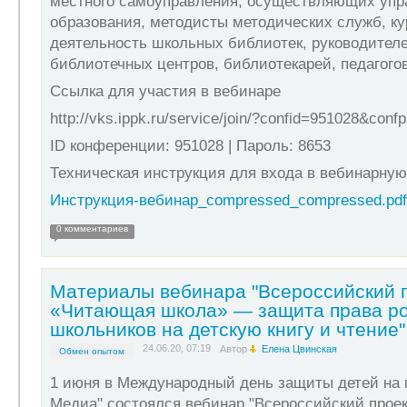
местного самоуправления, осуществляющих упр
образования, методисты методических служб, 
деятельность школьных библиотек, руководител
библиотечных центров, библиотекарей, педагого
Ссылка для участия в вебинаре
http://vks.ippk.ru/service/join/?confid=951028&con
ID конференции: 951028 | Пароль: 8653
Техническая инструкция для входа в вебинарную
Инструкция-вебинар_compressed_compressed.pdf
0 комментариев
Материалы вебинара "Всероссийский 
«Читающая школа» — защита права ро
школьников на детскую книгу и чтение"
24.06.20, 07:19
Автор
Елена Цвинская
Обмен опытом
1 июня в Международный день защиты детей на 
Медиа" состоялся вебинар "Всероссийский прое