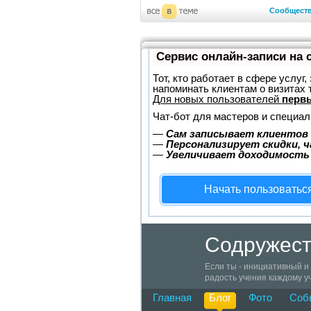
Сообщест
Сервис онлайн-записи на 
Тот, кто работает в сфере услуг
напоминать клиентам о визитах
Для новых пользователей
первы
Чат-бот для мастеров и специал
—
Сам записывает клиентов 
—
Персонализирует скидки, ч
—
Увеличивает доходимость
Начать пользоватьс
Содружест
Если ты - инициативный и
радость учения каждому уч
мимо! Присоединяйся к Со
Главная
Блог
Фото
Соб
педагогические идеи в жи