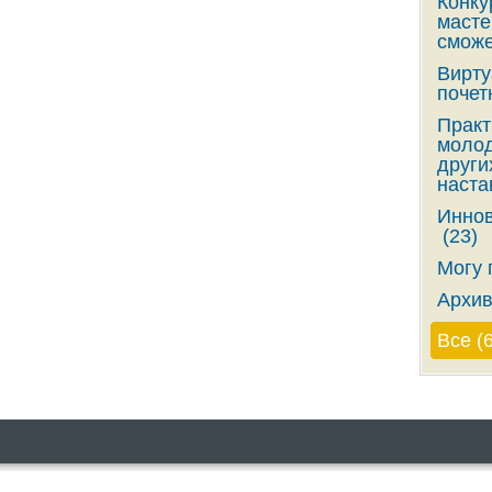
Конку
масте
сможе
Вирту
почет
Практ
молод
други
наста
Иннов
(23)
Могу 
Архив
Все (