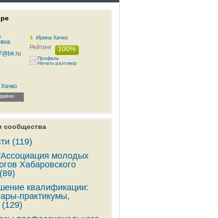
оре
Ирина Хачко
Рейтинг
100%
Профиль
Начать разговор
 Хачко
давно
и сообщества
ти (119)
Ассоциация молодых
огов Хабаровского
(89)
ение квалификации:
ары-практикумы,
 (129)