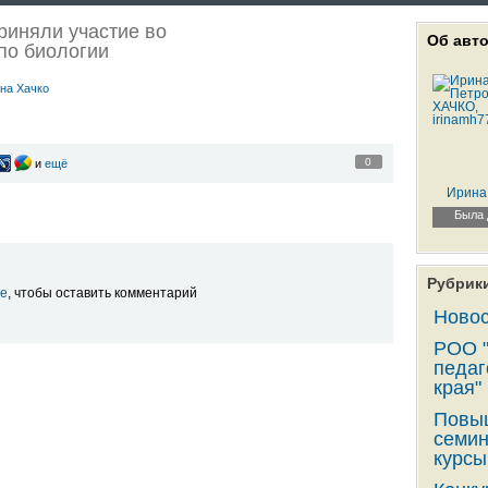
риняли участие во
Об авт
по биологии
на Хачко
0
и
ещё
Ирина
Была 
Рубрик
е
, чтобы оставить комментарий
Новос
РОО "
педаг
края" 
Повыш
семин
курсы