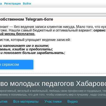
ва
Регистрация
Войти
собственном Telegram-боте
, знает — без ведения записи клиентов никуда. Мало того, что ну
 тоже. Нашли самый бюджетный и оптимальный вариант:
сервис 
й месяц бесплатно
.
истов, который упрощает ведение записей:
и напоминает им о визите;
аевые, кэшбэк и предоплаты;
 и помогает больше зарабатывать;
я сервисом
во молодых педагогов Хабаровс
 креативный, веселый и мобильный, любишь свою профессию и гордишься, тем,
енику и понимаешь, что для того, чтобы изменить мир к лучшему , надо снача
дружеству молодых педагогов Хабаровского края, знакомься с такими же, как
ытия
Все материалы
Участники
Видео
знь и просто живи полной жизнью, понимая, что профессия учителя - лучшая 