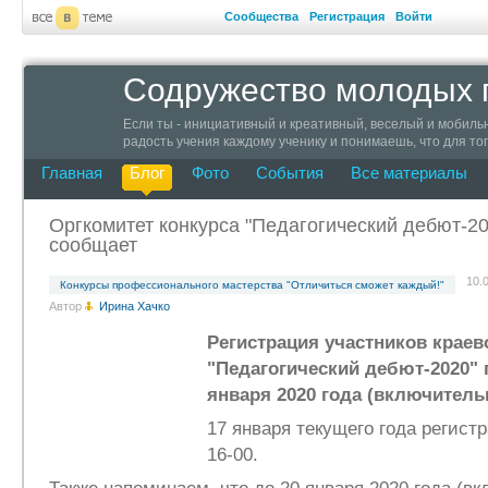
Сообщества
Регистрация
Войти
Содружество молодых п
Если ты - инициативный и креативный, веселый и мобильн
радость учения каждому ученику и понимаешь, что для тог
мимо! Присоединяйся к Содружеству молодых педагогов Ха
Главная
Блог
Фото
События
Все материалы
педагогические идеи в жизнь и просто живи полной жизнь
Оргкомитет конкурса "Педагогический дебют-20
сообщает
10.0
Конкурсы профессионального мастерства "Отличиться сможет каждый!"
Автор
Ирина Хачко
Регистрация участников краев
"Педагогический дебют-2020" 
января 2020 года (включитель
17 января текущего года регистр
16-00.