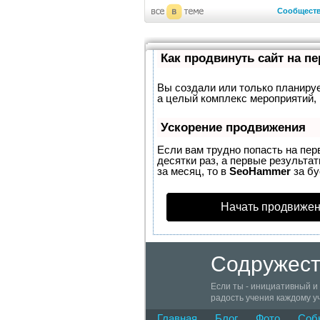
Сообщест
Как продвинуть сайт на п
Вы создали или только планирует
а целый комплекс мероприятий, 
Ускорение продвижения
Если вам трудно попасть на пер
десятки раз, а первые результат
за месяц, то в
SeoHammer
за б
Начать продвижен
Содружест
Если ты - инициативный и
радость учения каждому уч
мимо! Присоединяйся к Со
Главная
Блог
Фото
Соб