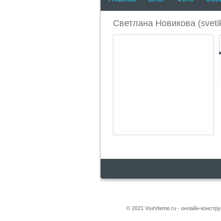
педагогические идеи в жи
Светлана Новикова (svetik
© 2021 VseVteme.ru - онлайн-констр