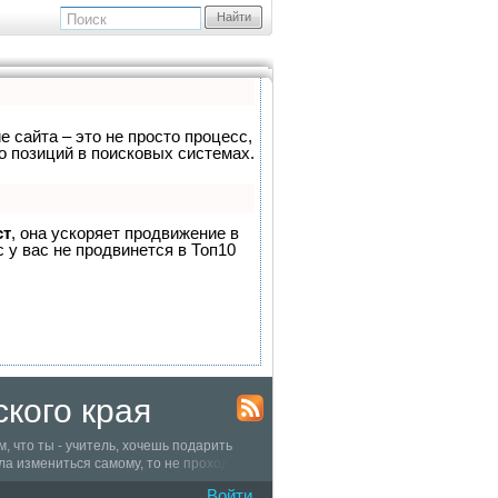
Найти
е сайта – это не просто процесс,
о позиций в поисковых системах.
ст
, она ускоряет продвижение в
 у вас не продвинется в Топ10
кого края
 что ты - учитель, хочешь подарить
ла измениться самому, то не проходи
 ты, обменивайся опытом, внедряй свои
Войти