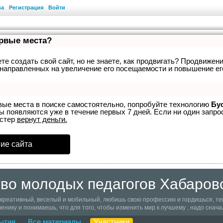
ва
Регистрация
Войти
ервые места?
е создать свой сайт, но не знаете, как продвигать? Продвижени
направленных на увеличение его посещаемости и повышение ег
вые места в поиске самостоятельно, попробуйте технологию
Бу
ы появляются уже в течение первых 7 дней. Если ни один запрос
устер
вернут деньги.
ие сайта
во молодых педагогов Хабаровс
 креативный, веселый и мобильный, любишь свою профессию и гордишься, тем,
енику и понимаешь, что для того, чтобы изменить мир к лучшему , надо снача
дружеству молодых педагогов Хабаровского края, знакомься с такими же, как
ытия
Все материалы
Участники