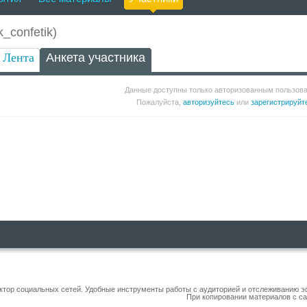
знь и просто живи полной жизнью, понимая, что профессия учителя - лучшая 
_confetik)
Лента
Анкета участника
Данные доступны только авторизованным пользов
Пожалуйста,
авторизуйтесь
или
зарегистрируйт
уктор социальных сетей. Удобные инструменты работы с аудиторией и отслеживанию 
При копировании материалов с са