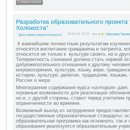
0 комментариев
Разработка образовательного проекта 
Холокоста"
09.04.19, 12:14
Автор
Светлана Чукан
День памяти жертв Холокоста
К важнейшим личностным результатам изучения
относятся воспитание гражданина и патриота, к
относится не только к культуре своего, но и дру
Толерантность сознания должна стать нормой ос
доброжелательного отношения к другому человеку
мировоззрению, культуре, языку, вере, гражданск
истории, культуре, религии, традициям, языкам,
России и мира
Многогранное содержание курса «
история
» дает,
огромные возможности для реализации обозначе
но и, с другой стороны, ставит перед учителем 
ограниченности во времени.
Возможный выход из затруднения предоставляю
государственные образовательные стандарты: о
образовательная программа как основного, так и
образования реализуется образовательным учре