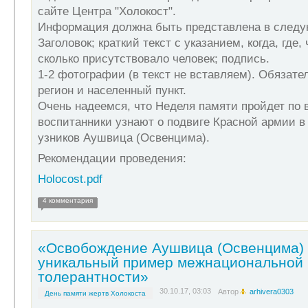
сайте Центра "Холокост".
Информация должна быть представлена в след
Заголовок; краткий текст с указанием, когда, где,
сколько присутствовало человек; подпись.
1-2 фотографии (в текст не вставляем). Обязате
регион и населенный пункт.
Очень надеемся, что Неделя памяти пройдет по 
воспитанники узнают о подвиге Красной армии 
узников Аушвица (Освенцима).
Рекомендации проведения:
Holocost.pdf
4 комментария
«Освобождение Аушвица (Освенцима) 
уникальный пример межнациональной
толерантности»
30.10.17, 03:03
Автор
arhivera0303
День памяти жертв Холокоста