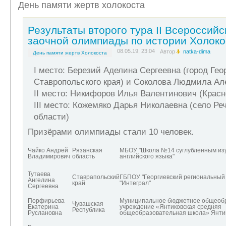
День памяти жертв холокоста
Результаты второго тура II Всероссийс
заочной олимпиады по истории Холоко
08.05.19, 23:04
Автор
natka-dima
День памяти жертв Холокоста
I место: Березий Аделина Сергеевна (город Гео
Ставропольского края) и Соколова Людмила Але
II место: Никифоров Илья Валентинович (Красн
III место: Кожемяко Дарья Николаевна (село Р
области)
Призёрами олимпиады стали 10 человек.
Чайко Андрей
Рязанская
МБОУ "Школа №14 суглубленным из
Владимирович
область
английского языка"
Тутаева
Ставрапольский
ГБПОУ "Георгиевский региональный
Ангелина
край
"Интеграл"
Сергеевна
Порфирьева
Муниципальное бюджетное общеоб
Чувашская
Екатерина
учреждение «Янтиковская средняя
Республика
Руслановна
общеобразовательная школа» Янти