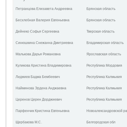
Петранцова Елизавета Андреевна
Брянская область
Бесхлебная Валерия Евгеньевна
Брянская область
Дейнеко Софья Сергеевна
Тверская область
Синюшкина Снежанна Дмитриевна
Владимирская область
Малькова Дарья Романовна
Ярославская область
Куликова Кристина Владимировна
Республика Мордовия
Лиджиев Бадма Бембеевич
Республика Калмыкия
Найминова Эрдена Анджаевна
Республика Калмыкия
Церенов Церен Дорджиевич
Республика Калмыкия
Парфенчик Кристина Евгеньевна
Новоалександровской р
Щербакова М.С.
Белгородская обл