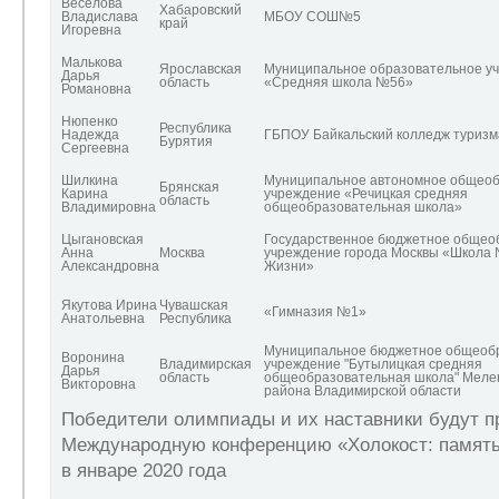
Веселова
Хабаровский
Владислава
МБОУ СОШ№5
край
Игоревна
Малькова
Ярославская
Муниципальное образовательное у
Дарья
область
«Средняя школа №56»
Романовна
Нюпенко
Республика
Надежда
ГБПОУ Байкальский колледж туризм
Бурятия
Сергеевна
Шилкина
Муниципальное автономное общеоб
Брянская
Карина
учреждение «Речицкая средняя
область
Владимировна
общеобразовательная школа»
Цыгановская
Государственное бюджетное общео
Анна
Москва
учреждение города Москвы «Школа
Александровна
Жизни»
Якутова Ирина
Чувашская
«Гимназия №1»
Анатольевна
Республика
Муниципальное бюджетное общеоб
Воронина
Владимирская
учреждение "Бутылицкая средняя
Дарья
область
общеобразовательная школа" Мелен
Викторовна
района Владимирской области
Победители олимпиады и их наставники будут п
Международную конференцию «Холокост: память
в январе 2020 года