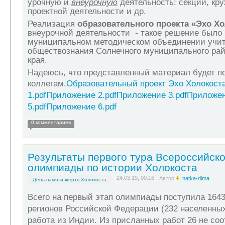
урочную и
внеурочную
деятельность: секции, кр
проектной деятельности и др.
Реализация
образовательного проекта «Эхо Х
внеурочной деятельности - такое решение было 
муниципальном методическом объединении учит
обществознания Солнечного муниципального рай
края.
Надеюсь, что представленный материал будет п
коллегам.
Образовательный проект Эхо Холокоста
1.pdf
Приложение 2.pdf
Приложение 3.pdf
Приложен
5.pdf
Приложение 6.pdf
0 комментариев
Результаты первого тура Всероссийск
олимпиады по истории Холокоста
24.03.19, 00:16
Автор
natka-dima
День памяти жертв Холокоста
Всего на первый этап олимпиады поступила 1643
регионов Российской Федерации (232 населенных 
работа из Индии. Из присланных работ 26 не со