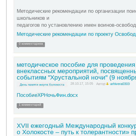
Методические рекомендации по организации пои
школьников и
педагогов по установлению имен воинов-освобо
Методические рекомендации по проекту Освобод
0 комментариев
методическое пособие для проведения
внеклассных мероприятий, посвященн
событиям "Хрустальной ночи" (9 ноября
28.10.17, 15:05
Автор
arhivera0303
День памяти жертв Холокоста
ПособиеХРНочьФин.docx
1 комментарий
XVII ежегодный Международный конку
о Холокосте – путь к толерантности» 