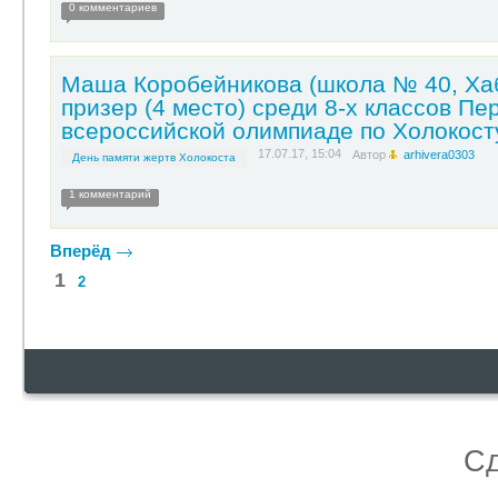
0 комментариев
Маша Коробейникова (школа № 40, Хаб
призер (4 место) среди 8-х классов Пе
всероссийской олимпиаде по Холокост
17.07.17, 15:04
Автор
arhivera0303
День памяти жертв Холокоста
1 комментарий
Вперёд
1
2
С