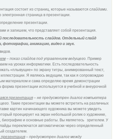
ентация состоит из страниц, которые называются
слайдами
.
о электронная страница в презентации.
 определение презентации.
ами и запишем, что представляет собой презентация.
 последовательность слайдов. Отдельный слайд
 фотографии, анимацию, видео и звук.
видов.
ием
– показ слайдов под управлением ведущего.
Пример
чаем на уроках информатики. Есть последовательность
ржать «плывущие» по экрану титры, анимированный текст,
 иллюстрации. Я являюсь ведущим, так как я сопровождаю
ным материалом и сама определяю время демонстрации
а форма презентации используется в учебной и внеурочной
аяся презентация
– не предусмотрен диалог компьютера
ущего.
Такие презентации вы можете встретить на различных
ставке картин начинающего художника вы можете увидеть
оторый проецирует на экран небольшой ролик о художнике,
 биографию и основные работы. Вы являетесь зрителем. У
 Слайды переключатся автоматически через определенный
ый создателем.
 презентация
– предусмотрен диалог между