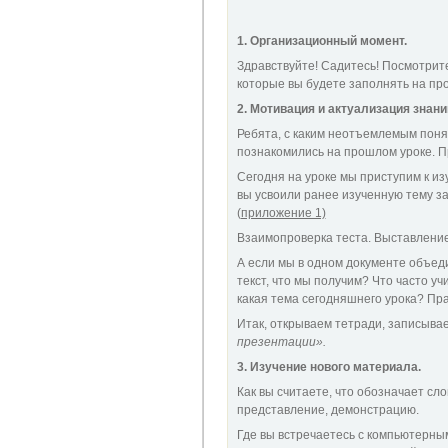
1. Организационный момент.
Здравствуйте! Садитесь! Посмотрите
которые вы будете заполнять на пр
2.
Мотивация и актуализация знани
Ребята, с каким неотъемлемым поня
познакомились на прошлом уроке. П
Сегодня на уроке мы приступим к из
вы усвоили ранее изученную тему з
(приложение 1)
Взаимопроверка теста. Выставление
А если мы в одном документе объеди
текст, что мы получим? Что часто уч
какая тема сегодняшнего урока? Пр
Итак, открываем тетради, записыва
презентации».
3. Изучение нового материала.
Как вы считаете, что обозначает с
представление, демонстрацию.
Где вы встречаетесь с компьютерны