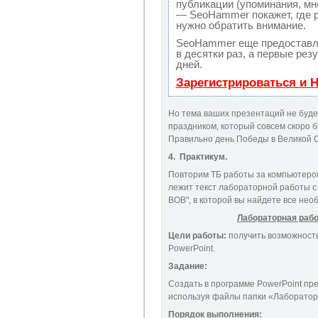
публикации (упоминания, мне
— SeoHammer покажет, где р
нужно обратить внимание.
SeoHammer еще предоставл
в десятки раз, а первые рез
дней.
Зарегистрироваться и 
Но тема ваших презентаций не будет
праздником, который совсем скоро б
Правильно день Победы в Великой 
4. Практикум.
Повторим ТБ работы за компьютером
лежит текст лабораторной работы с
ВОВ", в которой вы найдете все нео
Лабораторная рабо
Цели работы:
получить возможность
PowerPoint.
Задание:
Создать в программе PowerPoint пр
используя файлы папки «Лаборатор
Порядок выполнения: