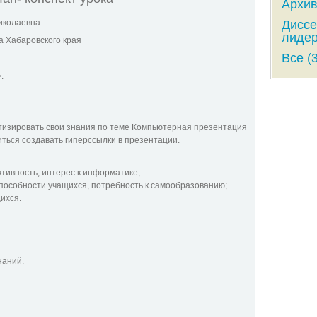
Архив
иколаевна
Диссе
лидер
 Хабаровского края
Все (
.
изировать свои знания по теме Компьютерная презентация
ться создавать гиперссылки в презентации.
тивность, интерес к информатике;
пособности учащихся, потребность к самообразованию;
ихся.
наний.