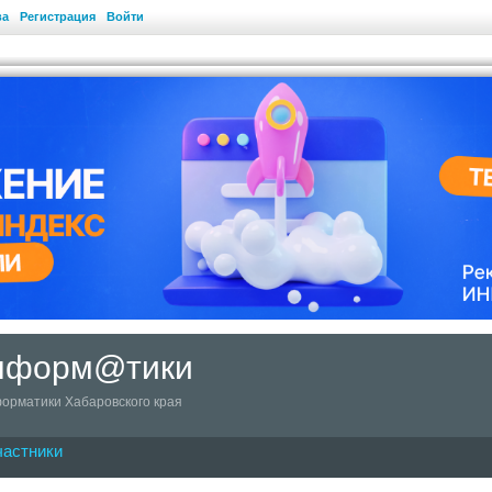
ва
Регистрация
Войти
информ@тики
орматики Хабаровского края
частники