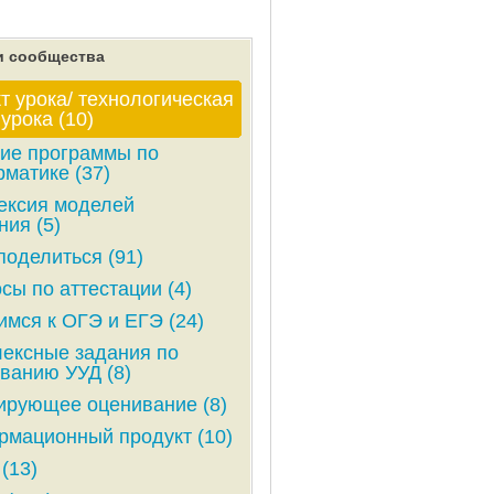
и сообщества
т урока/ технологическая
 урока (10)
ие программы по
матике (37)
ексия моделей
ния (5)
поделиться (91)
сы по аттестации (4)
имся к ОГЭ и ЕГЭ (24)
ексные задания по
ванию УУД (8)
рующее оценивание (8)
мационный продукт (10)
(13)