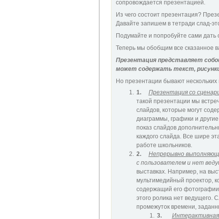
сопровождается презентацией.
Из чего состоит презентация? През
Давайте запишем в тетради слад-эт
Подумайте и попробуйте сами дать
Теперь мы обобщим все сказанное в
Презентация представляет собой
может содержать текст, рисунки,
Но презентации бывают нескольких 
1.
Презентация со сценар
такой презентации мы встре
слайдов, которые могут соде
диаграммы, графики и другие
показ слайдов дополнитель
каждого слайда. Все шире эт
работе школьников.
2.
Непрерывно выполняющ
с пользователем и нет вед
выставках. Например, на вы
мультимедийный проектор, к
содержащий его фотографии,
этого ролика нет ведущего.
промежуток времени, заданн
3.
Интерактивная