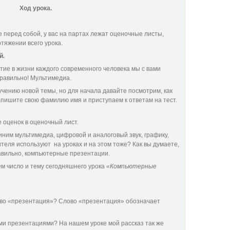
Ход урока.
 перед собой, у вас на партах лежат оценочные листы,
отяжении всего урока.
й.
тие в жизни каждого современного человека мы с вами
равильно! Мультимедиа.
учению новой темы, но для начала давайте посмотрим, как
апишите свою фамилию имя и приступаем к ответам на тест.
 оценок в оценочный лист.
ним мультимедиа, цифровой и аналоговый звук, графику,
ителя используют на уроках и на этом тоже? Как вы думаете,
авильно, компьютерные презентации.
ем число и тему сегодняшнего урока
«Компьютерные
лово «презентация»? Слово «презентация» обозначает
ми презентациями? На нашем уроке мой рассказ так же