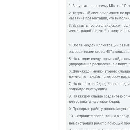
1. Запустите программу Microsoft Pow
2. Титульный лист оформляем по пр
название презентации, кто выполнил
3. Вставить пустой слайд сразу пос
иллюстраций так, чтобы получилось 
4. Возле каждой иллюстрации размещ
о
разворачиваем его на 45
,уменьшив 
5. На каждом следующем слайде пом
(информация расположена в папке "
6. Для каждой кнопки второго слайда
документе – слайд, на котором распо
7. На втором слайде добавьте надпи
подобную инструкцию).
8. На каждом слайде создайте кнопку
для возврата на второй слайд.
9. Проверьте работу кнопок запусти
10. Сохраните презентацию в папку 
Демонстрация работ с помощью про