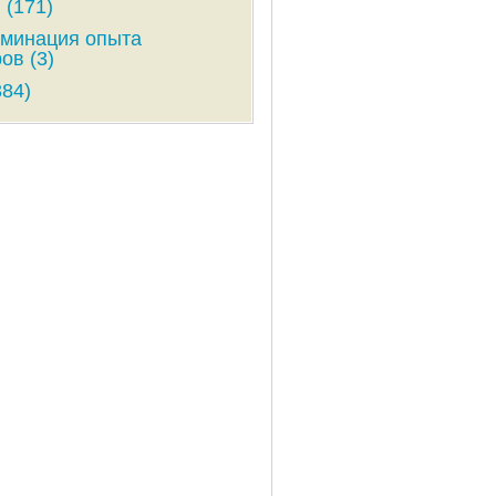
 (171)
минация опыта
ов (3)
384)