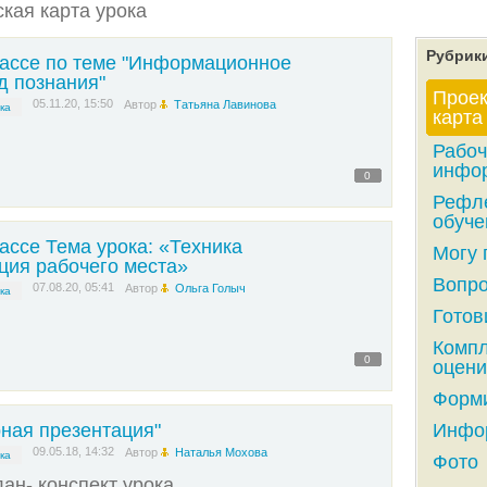
ская карта урока
Рубрик
лассе по теме "Информационное
д познания"
Проек
05.11.20, 15:50
Автор
Татьяна Лавинова
ка
карта
Рабоч
инфор
0
Рефл
обуче
ассе Тема урока: «Техника
Могу 
ция рабочего места»
Вопро
07.08.20, 05:41
Автор
Ольга Голыч
ка
Готов
Компл
0
оцени
Форми
рная презентация"
Инфор
09.05.18, 14:32
Автор
Наталья Мохова
ка
Фото 
ан- конспект урока