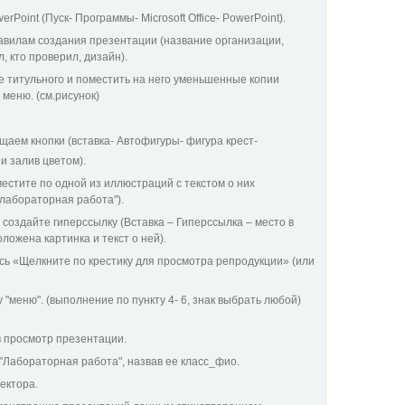
erPoint (Пуск- Программы- Microsoft Office- PowerPoint).
авилам создания презентации (название организации,
, кто проверил, дизайн).
ле титульного и поместить на него уменьшенные копии
меню. (см.рисунок)
аем кнопки (вставка- Автофигуры- фигура крест-
и залив цветом).
естите по одной из иллюстраций с текстом о них
лабораторная работа").
 создайте гиперссылку (Вставка – Гиперссылка – место в
ложена картинка и текст о ней).
сь «Щелкните по крестику для просмотра репродукции» (или
 "меню". (выполнение по пункту 4- 6, знак выбрать любой)
в просмотр презентации.
"Лабораторная работа", назвав ее класс_фио.
ектора.