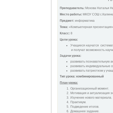
Преподаватель:
Мохова Наталья Н
Место работы:
МКОУ СОШ с.Калинка
Предмет:
информатика
Тема:
«Компьютерная презентация»
Класс:
8
Цели урока:
Учащиеся научатся системат
и получат возможность научи
Задачи урока:
развивать познавательную ак
развивать индивидуальные с
развивать патриотизм у учащ
Тип урока: комбинированный
План урока:
Организационный момент.
Мотивация и актуализация з
Изучение нового материала.
Практикум.
Подведение итогов.
Домашнее задание.