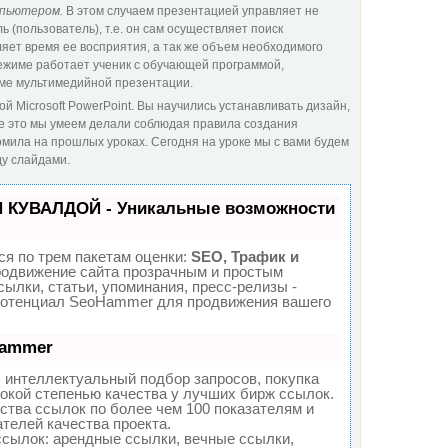
мпьютером.
В этом случаем презентацией управляет не
ь (пользователь), т.е. он сам осуществляет поиск
ет время ее восприятия, а так же объем необходимого
ежиме работает ученик с обучающей программой,
ме мультимедийной презентации.
й Microsoft PowerPoint. Вы научились устанавливать дизайн,
все это мы умеем делали соблюдая правила создания
омила на прошлых уроках. Сегодня на уроке мы с вами будем
ду слайдами.
П КУВАЛДОЙ - Уникальные возможности
я по трем пакетам оценки:
SEO, Трафик и
одвижение сайта прозрачным и простым
ылки, статьи, упоминания, пресс-релизы -
потенциал SeoHammer для продвижения вашего
Hammer
 интеллектуальный подбор запросов, покупка
окой степенью качества у лучших бирж ссылок.
ства ссылок по более чем 100 показателям и
телей качества проекта.
сылок: арендные ссылки, вечные ссылки,