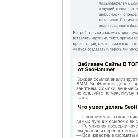
пользователем и ко
ведущий, а сам зрител
информации, определя
материала. В таком р
реализованной в фор
Вы, ребята, уже знакомы с программо
вставлять картинки, текст, причем 
презентаций, с которыми я вас знак
учиться создавать гиперссылки меж
Забиваем Сайты В ТО
от SeoHammer
Каждая ссылка анализируетс
SMM.
SeoHammer делает пр
занятием. Ссылки, вечные сс
используйте по максимуму 
сайта.
Что умеет делать Seo
— Продвижение в один клик,
самых лучших ссылок с выс
— Регулярная проверка каче
ежедневный пересчет показа
— Все известные форматы с