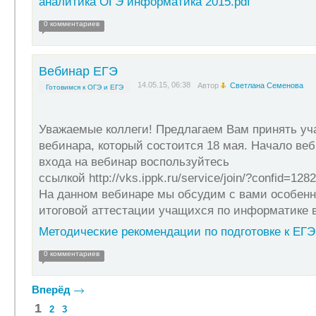
аналитика ОГЭ информатика 2015.pdf
0 комментариев
Вебинар ЕГЭ
14.05.15, 06:38
Автор
Светлана Семенова
Готовимся к ОГЭ и ЕГЭ
Уважаемые коллеги! Предлагаем Вам принять уча
вебинара, который состоится 18 мая. Начало веб
входа на вебинар воспользуйтесь
ссылкой http://vks.ippk.ru/service/join/?confid=12
На данном вебинаре мы обсудим с вами особенно
итоговой аттестации учащихся по информатике в
Методические рекомендации по подготовке к ЕГЭ
0 комментариев
Вперёд
1
2
3