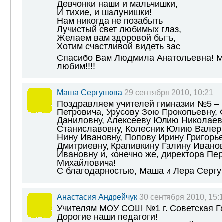
Девчонки наши и мальчишки,
И тихие, и шалунишки!
Нам никогда не позабыть
Лучистый свет любимых глаз,
Желаем вам здоровой быть,
Хотим счастливой видеть вас
Спасибо Вам Людмила Анатольевна! М
любим!!!!
Маша Сергушова
29 сентября 2010, 10:21
Поздравляем учителей гимназии №5 –
Петровича, Урусову Зою Прокопьевну,
Даниловну, Алексееву Юлию Николаев
Станиславовну, Колесник Юлию Валерь
Нину Ивановну, Попову Ирину Григорье
Дмитриевну, Крапивкину Галину Иванов
Ивановну и, конечно же, директора Пе
Михайловича!
С благодарностью, Маша и Лера Серг
Анастасия Андрейчук
30 сентября 2010, 15:
Учителям МОУ СОШ №1 г. Советская Г
Дорогие наши педагоги!