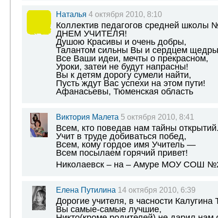
Наталья
4 октября 2010, 8:10
Коллектив педагогов средней школы 
ДНЕМ УЧИТЕЛЯ!
Душою Красивы и очень добры,
Талантом сильны Вы и сердцем щедры
Все Ваши идеи, мечты о прекрасном,
Уроки, затеи не будут напрасны!
Вы к детям дорогу сумели найти,
Пусть ждут Вас успехи на этом пути!
Афанасьевы, Тюменская область
Виктория Малета
5 октября 2010, 8:41
Всем, кто поведав нам тайны открытий
Учит в труде добиваться побед,
Всем, кому гордое имя Учитель —
Всем посылаем горячий привет!
Николаевск – на – Амуре МОУ СОШ №
Елена Путилина
14 октября 2010, 6:39
Дорогие учителя, в часности Калугина
Вы самые-самые лучшие,
Никто(кроме родителей) не дарил нам 