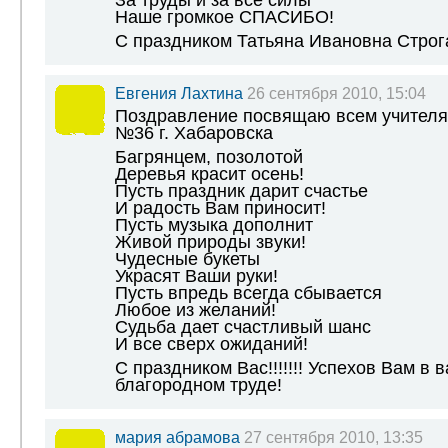
За труды и за все силы
Наше громкое СПАСИБО!
С праздником Татьяна Ивановна Строгано
Евгения Лахтина
26 сентября 2010, 15:04
Поздравление посвящаю всем учителя
№36 г. Хабаровска
Багрянцем, позолотой
Деревья красит осень!
Пусть праздник дарит счастье
И радость Вам приносит!
Пусть музыка дополнит
Живой природы звуки!
Чудесные букеты
Украсят Ваши руки!
Пусть впредь всегда сбывается
Любое из желаний!
Судьба дает счастливый шанс
И все сверх ожиданий!
С праздником Вас!!!!!!! Успехов Вам в 
благородном труде!
мария абрамова
27 сентября 2010, 13:35