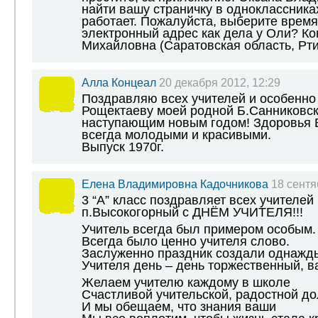
найти вашу страничку в одноклассника
работает. Пожалуйста, выберите время
электронный адрес как дела у Оли? К
Михайловна (Саратовская область, Рт
Алла Концеал
20 декабря 2012, 12:29
Поздравляю всех учителей и особенно
Рощектаеву моей родной Б.Санниковс
наступающим новым годом! Здоровья В
всегда молодыми и красивыми.
Выпуск 1970г.
Елена Владимировна Кадочникова
18 сентя
3 “А” класс поздравляет всех учител
п.Высокогорный с ДНЁМ УЧИТЕЛЯ!!!
Учитель всегда был примером особым.
Всегда было ценно учителя слово.
Заслуженно праздник создали однажд
Учителя день – день торжественный, в
Желаем учителю каждому в школе
Счастливой учительской, радостной до
И мы обещаем, что знания ваши