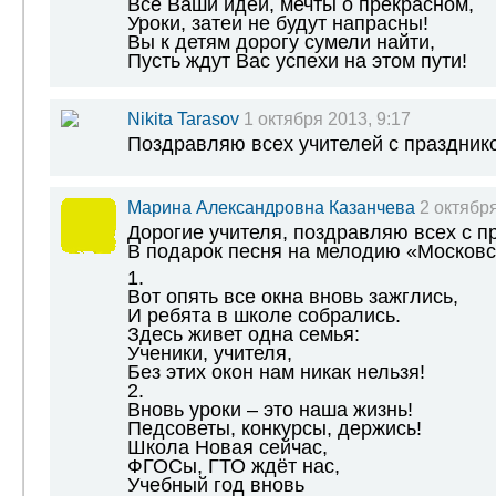
Все Ваши идеи, мечты о прекрасном,
Уроки, затеи не будут напрасны!
Вы к детям дорогу сумели найти,
Пусть ждут Вас успехи на этом пути!
Nikita Tarasov
1 октября 2013, 9:17
Поздравляю всех учителей с празднико
Марина Александровна Казанчева
2 октября
Дорогие учителя, поздравляю всех с п
В подарок песня на мелодию «Московс
1.
Вот опять все окна вновь зажглись,
И ребята в школе собрались.
Здесь живет одна семья:
Ученики, учителя,
Без этих окон нам никак нельзя!
2.
Вновь уроки – это наша жизнь!
Педсоветы, конкурсы, держись!
Школа Новая сейчас,
ФГОСы, ГТО ждёт нас,
Учебный год вновь