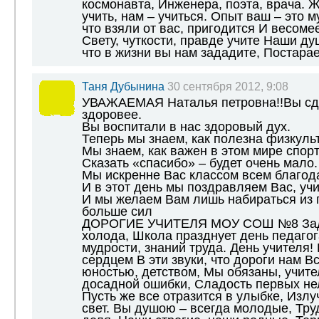
космонавта, Инженера, поэта, врача. 
учить, нам – учиться. Опыт ваш – это м
что взяли от вас, пригодится И весомее
Свету, чуткости, правде учите Наши ду
что в жизни вы нам зададите, Постара
Таня Дубынина
30 сентября 2012, 9:08
УВАЖАЕМАЯ Наталья петровна!!Вы сде
здоровее.
Вы воспитали в нас здоровый дух.
Теперь мы знаем, как полезна физкуль
Мы знаем, как важен в этом мире спорт
Сказать «спасибо» – будет очень мало.
Мы искренне Вас классом всем благод
И в этот день мы поздравляем Вас, учи
И мы желаем Вам лишь набираться из г
больше сил
ДОРОГИЕ УЧИТЕЛЯ МОУ СОШ №8 За
холода, Школа празднует день педагог
мудрости, знаний труда. День учителя!
сердцем В эти звуки, что дороги нам Вс
юностью, детством, Мы обязаны, учите
досадной ошибки, Сладость первых не
Пусть же все отразится в улыбке, Изл
свет. Вы душою – всегда молодые, Тру