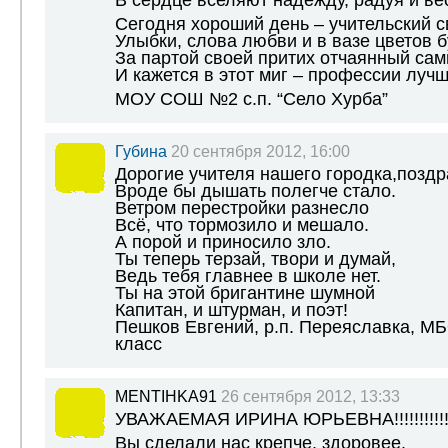
В сердце вселяют надежду, радуя и ве
Сегодня хороший день – учительский с
Улыбки, слова любви и в вазе цветов б
За партой своей притих отчаянный сам
И кажется в этот миг – профессии лучш
МОУ СОШ №2 с.п. “Село Хурба”
Губина
20 сентября 2012, 16:00
Дорогие учителя нашего городка,позд
Вроде бы дышать полегче стало.
Ветром перестройки разнесло
Всё, что тормозило и мешало.
А порой и приносило зло.
Ты теперь терзай, твори и думай,
Ведь тебя главнее в школе нет.
Ты на этой бригантине шумной
Капитан, и штурман, и поэт!
Пешков Евгений, р.п. Переяславка, М
класс
MENTIHKA91
26 сентября 2012, 13:33
УВАЖАЕМАЯ ИРИНА ЮРЬЕВНА!!!!!!!!!!!!!
Вы сделали нас крепче, здоровее.