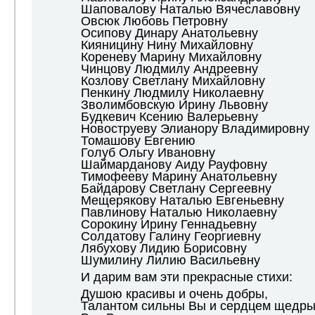
Шаповалову Наталью Вячеславовну
Овсюк Любовь Петровну
Осипову Динару Анатольевну
Кияницину Нину Михайловну
Кореневу Марину Михайловну
Чинцову Людмилу Андреевну
Козлову Светлану Михайловну
Пенкину Людмилу Николаевну
Зволимбовскую Ирину Львовну
Будкевич Ксению Валерьевну
Новоструеву Элианору Владимировну
Томашову Евгению
Голуб Ольгу Ивановну
Шаймарданову Аиду Рауфовну
Тимофееву Марину Анатольевну
Байдарову Светлану Сергеевну
Мещерякову Наталью Евгеньевну
Павлинову Наталью Николаевну
Сорокину Ирину Геннадьевну
Солдатову Галину Георгиевну
Лябухову Лидию Борисовну
Шумилину Лилию Васильевну
И дарим вам эти прекрасные стихи:
Душою красивы и очень добры,
Талантом сильны Вы и сердцем щедры