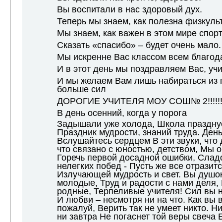
Вы воспитали в нас здоровый дух.
Теперь мы знаем, как полезна физкуль
Мы знаем, как важен в этом мире спорт
Сказать «спасибо» – будет очень мало.
Мы искренне Вас классом всем благод
И в этот день мы поздравляем Вас, учи
И мы желаем Вам лишь набираться из г
больше сил
ДОРОГИЕ УЧИТЕЛЯ МОУ СОШ№ 2!!!!!!!!!!!!
В день осенний, когда у порога
Задышали уже холода, Школа празднуе
Праздник мудрости, знаний труда. День
Вслушайтесь сердцем В эти звуки, что 
что связано с юностью, детством, Мы о
Горечь первой досадной ошибки, Слад
нелегких побед - Пусть же все отразитс
Излучающей мудрость и свет. Вы душо
молодые, Труд и радости с нами деля,
родные, Терпеливые учителя! Сил вы 
И любви – несмотря ни на что. Как вы в
пожалуй, Верить так не умеет никто. Ни
ни завтра Не погаснет той веры свеча Б