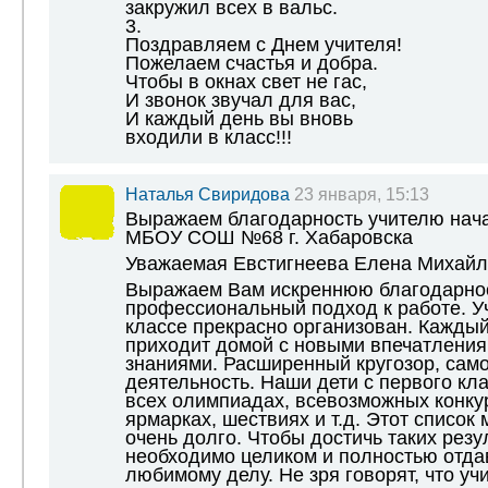
закружил всех в вальс.
3.
Поздравляем с Днем учителя!
Пожелаем счастья и добра.
Чтобы в окнах свет не гас,
И звонок звучал для вас,
И каждый день вы вновь
входили в класс!!!
Наталья Свиридова
23 января, 15:13
Выражаем благодарность учителю нач
МБОУ СОШ №68 г. Хабаровска
Уважаемая Евстигнеева Елена Михайл
Выражаем Вам искреннюю благодарнос
профессиональный подход к работе. У
классе прекрасно организован. Каждый
приходит домой с новыми впечатлени
знаниями. Расширенный кругозор, сам
деятельность. Наши дети с первого кл
всех олимпиадах, всевозможных конкур
ярмарках, шествиях и т.д. Этот список
очень долго. Чтобы достичь таких резу
необходимо целиком и полностью отда
любимому делу. Не зря говорят, что учи