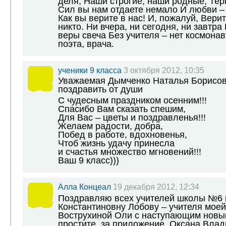
деля, Наши строгие, наши родные, Тер
Сил вы нам отдаете немало И любви – 
Как вы верите в нас! И, пожалуй, Верит
никто. Ни вчера, ни сегодня, ни завтра
веры свеча Без учителя – нет космонав
поэта, врача.
ученики 9 класса
3 октября 2012, 10:35
Уважаемая Дымченко Наталья Борисовн
поздравить от души
С чудесным праздником осенним!!!
Спасибо Вам сказать спешим,
Для Вас – цветы и поздравленья!!!
Желаем радости, добра,
Побед в работе, вдохновенья,
Чтоб жизнь удачу принесла
и счастья множество мгновений!!!
Ваш 9 класс)))
Алла Концеал
19 декабря 2012, 12:34
Поздравляю всех учителей школы №6 
Константиновну Лобову – учителя моей
Вострухиной Оли с наступающим новым
простите, за приложение. Оксана Влад