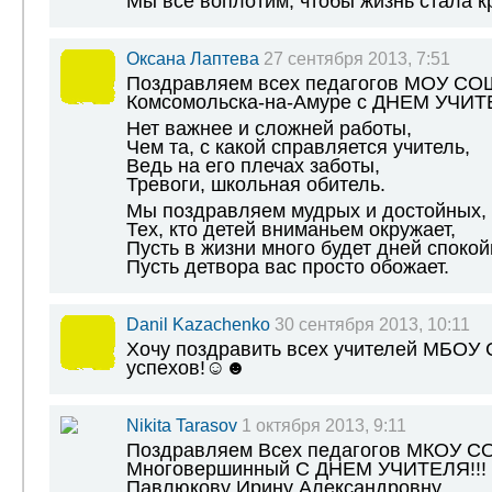
Мы все воплотим, чтобы жизнь стала к
Оксана Лаптева
27 сентября 2013, 7:51
Поздравляем всех педагогов МОУ СО
Комсомольска-на-Амуре с ДНЕМ УЧИТ
Нет важнее и сложней работы,
Чем та, с какой справляется учитель,
Ведь на его плечах заботы,
Тревоги, школьная обитель.
Мы поздравляем мудрых и достойных,
Тех, кто детей вниманьем окружает,
Пусть в жизни много будет дней спокой
Пусть детвора вас просто обожает.
Danil Kazachenko
30 сентября 2013, 10:11
Хочу поздравить всех учителей МБОУ 
успехов!☺☻
Nikita Tarasov
1 октября 2013, 9:11
Поздравляем Всех педагогов МКОУ СО
Многовершинный С ДНЕМ УЧИТЕЛЯ!!!
Павлюкову Ирину Александровну