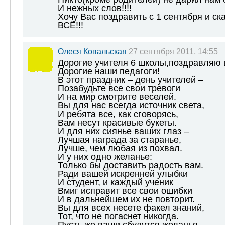
И нежных слов!!!!
Хочу Вас поздравить с 1 сентября и ск
ВСЁ!!!
Олеся Ковальская
27 сентября 2011, 14:55
Дорогие учителя 6 школы,поздравляю в
Дорогие наши педагоги!
В этот праздник – день учителей –
Позабудьте все свои тревоги
И на мир смотрите веселей.
Вы для нас всегда источник света,
И ребята все, как сговорясь,
Вам несут красивые букеты.
И для них сиянье ваших глаз –
Лучшая награда за старанье,
Лучше, чем любая из похвал.
И у них одно желанье:
Только бы доставить радость вам.
Ради вашей искренней улыбки
И студент, и каждый ученик
Вмиг исправит все свои ошибки
И в дальнейшем их не повторит.
Вы для всех несете факел знаний,
Тот, что не погаснет никогда.