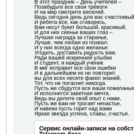
В этот праздник – День учителей –
Позабудьте все свои тревоги
И на мир смотрите веселей.
Ведь сегодня день для вас счастливый
И ребята все, как сговорясь,
Вам несут букет большой, красивый,
И для них сиянье ваших глаз –
Лучшая награда за старанье,
Лучше, чем любая из похвал.
И у них всегда одно желанье:
Угодить, доставить радость вам.
Ради вашей искренней улыбки
И студент, и каждый ученик
В миг исправит все свои ошибки
И в дальнейшем их не повторит.
вы для всех несете факел знаний,
Тот, что не погаснет никогда.
Пусть же сбудутся все ваши пожеланья
И исполнится заветная мечта.
Ведь вы делите свой опыт с нами,
Пусть же вам не трогает ненастье,
И навеки пусть горит над вами
Яркая звезда успеха, славы, счастья.
Сервис онлайн-записи на собс