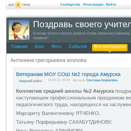
Сообщества
Регистрация
Войти
Поздравь своего учите
Если вы хотите сказать добрые слова своим наставникам, 
правила".
Главная
Блог
Фото
События
Все материалы
Антонина григорьевна козлова
Ветеранам МОУ СОШ №2 города Амурска
18.09.10, 09:49
Автор
Светлана Боровлёва
Амурский район
Коллектив средней школы №2 Амурска
поздра
наступающим профессиональным праздником ве
педагогического труда, находящихся на заслуже
Маргариту Валентиновну ЯТЧЕНКО,
Татьяну Порфирьевну САХАБУТДИНОВУ,
Нину Яковлевну АЛФИМОВУ,