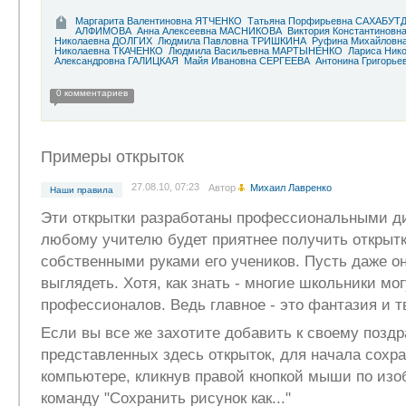
Маргарита Валентиновна ЯТЧЕНКО
Татьяна Порфирьевна САХАБУ
АЛФИМОВА
Анна Алексеевна МАСНИКОВА
Виктория Константинов
Николаевна ДОЛГИХ
Людмила Павловна ТРИШКИНА
Руфина Михайловн
Николаевна ТКАЧЕНКО
Людмила Васильевна МАРТЫНЕНКО
Лариса Ник
Александровна ГАЛИЦКАЯ
Майя Ивановна СЕРГЕЕВА
Антонина Григорь
0 комментариев
Примеры открыток
27.08.10, 07:23
Автор
Михаил Лавренко
Наши правила
Эти открытки разработаны профессиональными д
любому учителю будет приятнее получить открытк
собственными руками его учеников. Пусть даже о
выглядеть. Хотя, как знать - многие школьники мо
профессионалов. Ведь главное - это фантазия и т
Если вы все же захотите добавить к своему позд
представленных здесь открыток, для начала сохра
компьютере, кликнув правой кнопкой мыши по изо
команду "Сохранить рисунок как..."