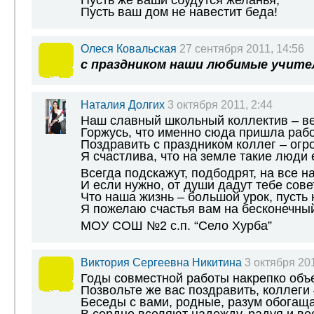
Пусть же ваши сбудутся желанья,
Пусть ваш дом не навестит беда!
Олеся Ковальская
27 сентября 2011, 14:56
с праздником наши любимые учите
Наталия Долгих
3 октября 2011, 2:44
Наш славный школьный коллектив – ве
Горжусь, что именно сюда пришла рабо
Поздравить с праздником коллег – огр
Я счастлива, что на земле такие люди 
Всегда подскажут, подбодрят, на все на
И если нужно, от души дадут тебе совет
Что наша жизнь – большой урок, пусть 
Я пожелаю счастья вам на бесконечный
МОУ СОШ №2 с.п. “Село Хурба”
Виктория Сергеевна Никитина
3 октября 201
Годы совместной работы накрепко объ
Позвольте же вас поздравить, коллеги 
Беседы с вами, родные, разум обогаща