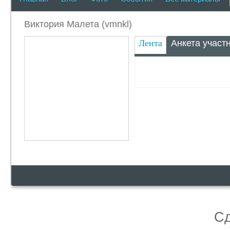
Виктория Малета (vmnkl)
Лента
Анкета участ
С