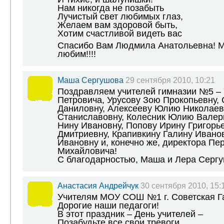
Нам никогда не позабыть
Лучистый свет любимых глаз,
Желаем вам здоровой быть,
Хотим счастливой видеть вас
Спасибо Вам Людмила Анатольевна! М
любим!!!!
Маша Сергушова
29 сентября 2010, 10:21
Поздравляем учителей гимназии №5 –
Петровича, Урусову Зою Прокопьевну,
Даниловну, Алексееву Юлию Николаев
Станиславовну, Колесник Юлию Валерь
Нину Ивановну, Попову Ирину Григорье
Дмитриевну, Крапивкину Галину Иванов
Ивановну и, конечно же, директора Пе
Михайловича!
С благодарностью, Маша и Лера Серг
Анастасия Андрейчук
30 сентября 2010, 15:
Учителям МОУ СОШ №1 г. Советская Г
Дорогие наши педагоги!
В этот праздник – День учителей –
Позабудьте все свои тревоги