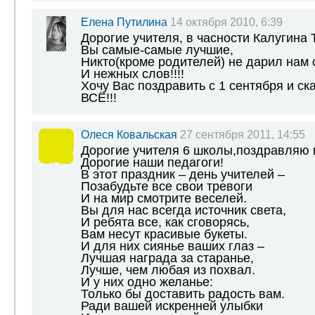
Елена Путилина
14 октября 2010, 6:39
Дорогие учителя, в часности Калугина
Вы самые-самые лучшие,
Никто(кроме родителей) не дарил нам 
И нежных слов!!!!
Хочу Вас поздравить с 1 сентября и ск
ВСЁ!!!
Олеся Ковальская
27 сентября 2011, 14:55
Дорогие учителя 6 школы,поздравляю в
Дорогие наши педагоги!
В этот праздник – день учителей –
Позабудьте все свои тревоги
И на мир смотрите веселей.
Вы для нас всегда источник света,
И ребята все, как сговорясь,
Вам несут красивые букеты.
И для них сиянье ваших глаз –
Лучшая награда за старанье,
Лучше, чем любая из похвал.
И у них одно желанье:
Только бы доставить радость вам.
Ради вашей искренней улыбки