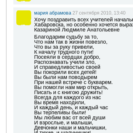
мария абрамова
27 сентября 2010, 13:40
Хочу поздравить всех учителей началь
Хабаровска, но особенно хочется выра
Казариной Людмиле Анатольевне
Благодарим судьбу за то,
Что нам так в жизни повезло,
Что вы за руку привели,
К началу трудного пути!
Посеяли в сердцах добро,
Распознавать учили зло,
И справедливостью своей
Вы покорили всех детей!
Вы были нам поводырем
При нашей встрече с букварем.
Вы помогли нам мир открыть,
Писать и с книгою дружить!
Всегда для каждого из нас
Вы время находили,
И каждый день, и каждый час
Вы терпеливы были!
Мы любим вас от всей души
И взрослые, и малыши,
Девчонки наши и мальчишки,
И тихие, и шалунишки!