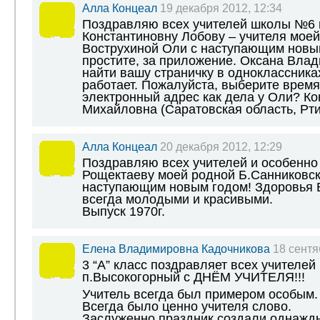
Алла Концеал
19 декабря 2012, 12:34
Поздравляю всех учителей школы №6 
Константиновну Лобову – учителя моей
Вострухиной Оли с наступающим новым
простите, за приложение. Оксана Влад
найти вашу страничку в одноклассника
работает. Пожалуйста, выберите время
электронный адрес как дела у Оли? К
Михайловна (Саратовская область, Рт
Алла Концеал
20 декабря 2012, 12:29
Поздравляю всех учителей и особенно
Рощектаеву моей родной Б.Санниковс
наступающим новым годом! Здоровья В
всегда молодыми и красивыми.
Выпуск 1970г.
Елена Владимировна Кадочникова
18 сентя
3 “А” класс поздравляет всех учител
п.Высокогорный с ДНЁМ УЧИТЕЛЯ!!!
Учитель всегда был примером особым.
Всегда было ценно учителя слово.
Заслуженно праздник создали однажд