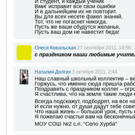
И студент, и каждый ученик
Вмиг исправит все свои ошибки
И в дальнейшем их не повторит.
Вы для всех несете факел знаний,
Тот, что не погаснет никогда.
Пусть же ваши сбудутся желанья,
Пусть ваш дом не навестит беда!
Олеся Ковальская
27 сентября 2011, 14:56
с праздником наши любимые учите
Наталия Долгих
3 октября 2011, 2:44
Наш славный школьный коллектив – ве
Горжусь, что именно сюда пришла рабо
Поздравить с праздником коллег – огр
Я счастлива, что на земле такие люди 
Всегда подскажут, подбодрят, на все на
И если нужно, от души дадут тебе совет
Что наша жизнь – большой урок, пусть 
Я пожелаю счастья вам на бесконечный
МОУ СОШ №2 с.п. “Село Хурба”