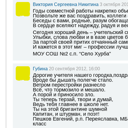
Виктория Сергеевна Никитина
3 октября 201
Годы совместной работы накрепко объ
Позвольте же вас поздравить, коллеги 
Беседы с вами, родные, разум обогаща
В сердце вселяют надежду, радуя и ве
Сегодня хороший день – учительский с
Улыбки, слова любви и в вазе цветов б
За партой своей притих отчаянный сам
И кажется в этот миг – профессии лучш
МОУ СОШ №2 с.п. “Село Хурба”
Губина
20 сентября 2012, 16:00
Дорогие учителя нашего городка,позд
Вроде бы дышать полегче стало.
Ветром перестройки разнесло
Всё, что тормозило и мешало.
А порой и приносило зло.
Ты теперь терзай, твори и думай,
Ведь тебя главнее в школе нет.
Ты на этой бригантине шумной
Капитан, и штурман, и поэт!
Пешков Евгений, р.п. Переяславка, М
класс