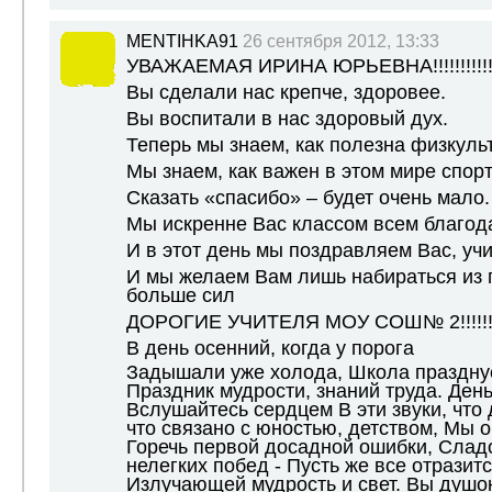
MENTIHKA91
26 сентября 2012, 13:33
УВАЖАЕМАЯ ИРИНА ЮРЬЕВНА!!!!!!!!!!!!!
Вы сделали нас крепче, здоровее.
Вы воспитали в нас здоровый дух.
Теперь мы знаем, как полезна физкуль
Мы знаем, как важен в этом мире спорт
Сказать «спасибо» – будет очень мало.
Мы искренне Вас классом всем благод
И в этот день мы поздравляем Вас, учи
И мы желаем Вам лишь набираться из г
больше сил
ДОРОГИЕ УЧИТЕЛЯ МОУ СОШ№ 2!!!!!!!!!!!!
В день осенний, когда у порога
Задышали уже холода, Школа празднуе
Праздник мудрости, знаний труда. День
Вслушайтесь сердцем В эти звуки, что 
что связано с юностью, детством, Мы о
Горечь первой досадной ошибки, Слад
нелегких побед - Пусть же все отразитс
Излучающей мудрость и свет. Вы душо