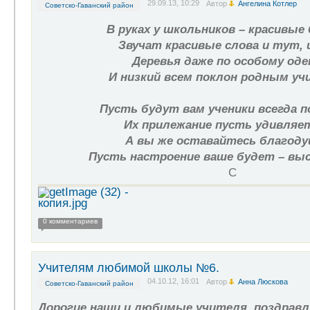
29.09.13, 10:29
Автор
Ангелина Котлер
Советско-Гаванский район
В руках у школьников – красивые
Звучат красивые слова и тут, 
Деревья даже по особому од
И низкий всем поклон родным уч
Пусть будут вам ученики всегда 
Их прилежание пусть удивляет
А вы же оставайтесь благод
Пусть настроение ваше будет – выс
С
0 комментариев
Учителям любимой школы №6.
04.10.12, 16:01
Автор
Анна Люскова
Советско-Гаванский район
Дорогие наши и любимые учителя, поздравл