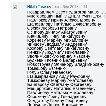
Nikita Tarasov
1 октября 2013, 9:11
Поздравляем Всех педагогов МКОУ СО
Многовершинный С ДНЕМ УЧИТЕЛЯ!!!
Павлюкову Ирину Александровну
Шаповалову Наталью Вячеславовну
Овсюк Любовь Петровну
Осипову Динару Анатольевну
Кияницину Нину Михайловну
Кореневу Марину Михайловну
Чинцову Людмилу Андреевну
Козлову Светлану Михайловну
Пенкину Людмилу Николаевну
Зволимбовскую Ирину Львовну
Будкевич Ксению Валерьевну
Новоструеву Элианору Владимировну
Томашову Евгению
Голуб Ольгу Ивановну
Шаймарданову Аиду Рауфовну
Тимофееву Марину Анатольевну
Байдарову Светлану Сергеевну
Мещерякову Наталью Евгеньевну
Павлинову Наталью Николаевну
Сорокину Ирину Геннадьевну
Солдатову Галину Георгиевну
Лябухову Лидию Борисовну