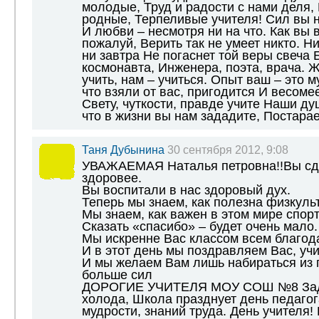
молодые, Труд и радости с нами деля,
родные, Терпеливые учителя! Сил вы 
И любви – несмотря ни на что. Как вы в
пожалуй, Верить так не умеет никто. Ни
ни завтра Не погаснет той веры свеча Б
космонавта, Инженера, поэта, врача. 
учить, нам – учиться. Опыт ваш – это м
что взяли от вас, пригодится И весомее
Свету, чуткости, правде учите Наши ду
что в жизни вы нам зададите, Постара
Таня Дубынина
30 сентября 2012, 9:08
УВАЖАЕМАЯ Наталья петровна!!Вы сде
здоровее.
Вы воспитали в нас здоровый дух.
Теперь мы знаем, как полезна физкуль
Мы знаем, как важен в этом мире спорт
Сказать «спасибо» – будет очень мало.
Мы искренне Вас классом всем благод
И в этот день мы поздравляем Вас, учи
И мы желаем Вам лишь набираться из г
больше сил
ДОРОГИЕ УЧИТЕЛЯ МОУ СОШ №8 За
холода, Школа празднует день педагог
мудрости, знаний труда. День учителя!