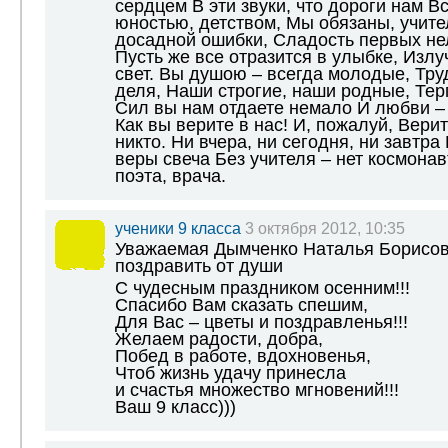
сердцем В эти звуки, что дороги нам Вс
юностью, детством, Мы обязаны, учите
досадной ошибки, Сладость первых не
Пусть же все отразится в улыбке, Изл
свет. Вы душою – всегда молодые, Тру
деля, Наши строгие, наши родные, Тер
Сил вы нам отдаете немало И любви – 
Как вы верите в нас! И, пожалуй, Верит
никто. Ни вчера, ни сегодня, ни завтра
веры свеча Без учителя – нет космонав
поэта, врача.
ученики 9 класса
3 октября 2012, 10:35
Уважаемая Дымченко Наталья Борисовн
поздравить от души
С чудесным праздником осенним!!!
Спасибо Вам сказать спешим,
Для Вас – цветы и поздравленья!!!
Желаем радости, добра,
Побед в работе, вдохновенья,
Чтоб жизнь удачу принесла
и счастья множество мгновений!!!
Ваш 9 класс)))