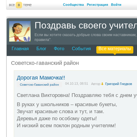
Сообщества
Регистрация
Войти
Поздравь своего учите
Если вы хотите сказать добрые слова своим наставникам, 
правила".
Главная
Блог
Фото
События
Все материалы
Советско-гаванский район
Дорогая Мамочка!!
04.10.13, 08:51
Автор
Григорий Гнедков
Советско-Гаванский район
Светлана Викторовна! Поздравляю тебя с днем у
В руках у школьников – красивые букеты,
Звучат красивые слова и тут, и там.
Деревья даже по особому одеты!
И низкий всем поклон родным учителям!