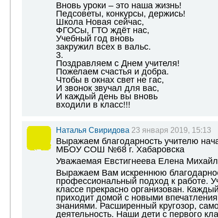
Вновь уроки – это наша жизнь!
Педсоветы, конкурсы, держись!
Школа Новая сейчас,
ФГОСы, ГТО ждёт нас,
Учебный год вновь
закружил всех в вальс.
3.
Поздравляем с Днем учителя!
Пожелаем счастья и добра.
Чтобы в окнах свет не гас,
И звонок звучал для вас,
И каждый день вы вновь
входили в класс!!!
Наталья Свиридова
23 января 2019, 15:13
Выражаем благодарность учителю нач
МБОУ СОШ №68 г. Хабаровска
Уважаемая Евстигнеева Елена Михайл
Выражаем Вам искреннюю благодарнос
профессиональный подход к работе. У
классе прекрасно организован. Каждый
приходит домой с новыми впечатлени
знаниями. Расширенный кругозор, сам
деятельность. Наши дети с первого кл