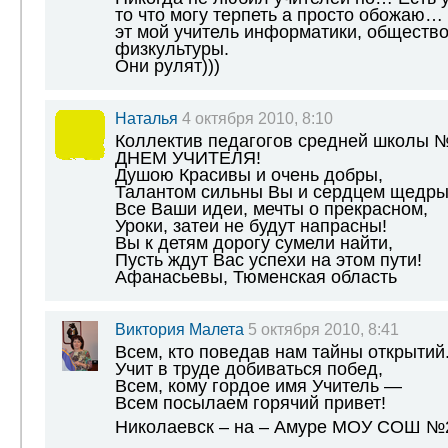
то что могу терпеть а просто обожаю…
эт мой учитель информатики, обществ
физкультуры.
Они рулят)))
Наталья
4 октября 2010, 8:10
Коллектив педагогов средней школы 
ДНЕМ УЧИТЕЛЯ!
Душою Красивы и очень добры,
Талантом сильны Вы и сердцем щедры
Все Ваши идеи, мечты о прекрасном,
Уроки, затеи не будут напрасны!
Вы к детям дорогу сумели найти,
Пусть ждут Вас успехи на этом пути!
Афанасьевы, Тюменская область
Виктория Малета
5 октября 2010, 8:41
Всем, кто поведав нам тайны открытий
Учит в труде добиваться побед,
Всем, кому гордое имя Учитель —
Всем посылаем горячий привет!
Николаевск – на – Амуре МОУ СОШ №