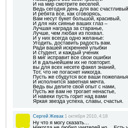
И на мир смотрите веселей.
Ведь сегодня день для вас счастливый
И ребята все, как сговорясь,
Вам несут букет большой, красивый,
И для них сиянье ваших глаз –
Лучшая награда за старанье,
Лучше, чем любая из похвал.
И у них всегда одно желанье:
Угодить, доставить радость вам.
Ради вашей искренней улыбки
И студент, и каждый ученик
В миг исправит все свои ошибки
И в дальнейшем их не повторит.
вы для всех несете факел знаний,
Тот, что не погаснет никогда.
Пусть же сбудутся все ваши пожеланья
И исполнится заветная мечта.
Ведь вы делите свой опыт с нами,
Пусть же вам не трогает ненастье,
И навеки пусть горит над вами
Яркая звезда успеха, славы, счастья.
Сергей Жевак
1 октября 2010, 4:18
Ну что я могу сказать…
Никогда не любил учителей но… Есть у