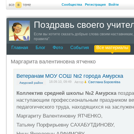
Сообщества
Регистрация
Войти
Поздравь своего учите
Если вы хотите сказать добрые слова своим наставникам, 
правила".
Главная
Блог
Фото
События
Все материалы
Маргарита валентиновна ятченко
Ветеранам МОУ СОШ №2 города Амурска
18.09.10, 09:49
Автор
Светлана Боровлёва
Амурский район
Коллектив средней школы №2 Амурска
поздра
наступающим профессиональным праздником ве
педагогического труда, находящихся на заслуже
Маргариту Валентиновну ЯТЧЕНКО,
Татьяну Порфирьевну САХАБУТДИНОВУ,
Нину Яковлевну АЛФИМОВУ,