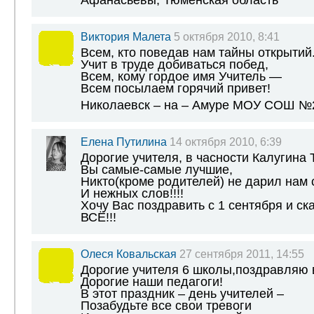
Виктория Малета
5 октября 2010, 8:41
Всем, кто поведав нам тайны открытий
Учит в труде добиваться побед,
Всем, кому гордое имя Учитель —
Всем посылаем горячий привет!
Николаевск – на – Амуре МОУ СОШ №
Елена Путилина
14 октября 2010, 6:39
Дорогие учителя, в часности Калугина
Вы самые-самые лучшие,
Никто(кроме родителей) не дарил нам 
И нежных слов!!!!
Хочу Вас поздравить с 1 сентября и ск
ВСЁ!!!
Олеся Ковальская
27 сентября 2011, 14:55
Дорогие учителя 6 школы,поздравляю в
Дорогие наши педагоги!
В этот праздник – день учителей –
Позабудьте все свои тревоги