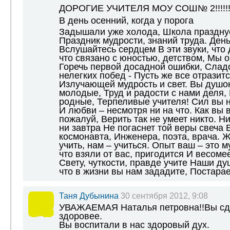
ДОРОГИЕ УЧИТЕЛЯ МОУ СОШ№ 2!!!!!!!!!!!!
В день осенний, когда у порога
Задышали уже холода, Школа празднуе
Праздник мудрости, знаний труда. День
Вслушайтесь сердцем В эти звуки, что 
что связано с юностью, детством, Мы о
Горечь первой досадной ошибки, Слад
нелегких побед - Пусть же все отразитс
Излучающей мудрость и свет. Вы душо
молодые, Труд и радости с нами деля,
родные, Терпеливые учителя! Сил вы 
И любви – несмотря ни на что. Как вы в
пожалуй, Верить так не умеет никто. Ни
ни завтра Не погаснет той веры свеча Б
космонавта, Инженера, поэта, врача. 
учить, нам – учиться. Опыт ваш – это м
что взяли от вас, пригодится И весомее
Свету, чуткости, правде учите Наши ду
что в жизни вы нам зададите, Постара
Таня Дубынина
30 сентября 2012, 9:08
УВАЖАЕМАЯ Наталья петровна!!Вы сде
здоровее.
Вы воспитали в нас здоровый дух.