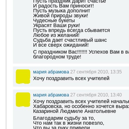
Пусть праздник дарит счастье
И радость Вам приносит!
Пусть музыка дополнит
Живой природы звуки!
Чудесные букеты
Украсят Ваши руки!
Пусть впредь всегда сбывается
Любое из желаний!
Судьба дает счастливый шанс
И все сверх ожиданий!
С праздником Вас!!!!!!! Успехов Вам в 
благородном труде!
мария абрамова
27 сентября 2010, 13:35
Хочу поздравить всех учителей
мария абрамова
27 сентября 2010, 13:40
Хочу поздравить всех учителей началь
Хабаровска, но особенно хочется выра
Казариной Людмиле Анатольевне
Благодарим судьбу за то,
Что нам так в жизни повезло,
Что вы за руку привели,