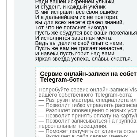
Ради вашей искренней улыбки
И студент, и каждый ученик
В миг исправит все свои ошибки
И в дальнейшем их не повторит.
вы для всех несете факел знаний,
Тот, что не погаснет никогда.
Пусть же сбудутся все ваши пожеланья
И исполнится заветная мечта.
Ведь вы делите свой опыт с нами,
Пусть же вам не трогает ненастье,
И навеки пусть горит над вами
Яркая звезда успеха, славы, счастья.
Сервис онлайн-записи на собс
Telegram-боте
Попробуйте сервис онлайн-записи Vis
вашего собственного Telegram-бота:
— Разгрузит мастера, специалиста и
— Позволит гибко управлять расписан
— Разошлет оповещения о новых услу
— Позволит принять оплату на карту/
— Позволит записываться на группов
персональные посещения;
— Поможет получить от клиента отзыв
— Включает в себя сервис чаевых.