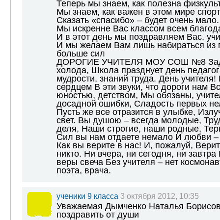
Теперь мы знаем, как полезна физкуль
Мы знаем, как важен в этом мире спорт
Сказать «спасибо» – будет очень мало.
Мы искренне Вас классом всем благод
И в этот день мы поздравляем Вас, учи
И мы желаем Вам лишь набираться из г
больше сил
ДОРОГИЕ УЧИТЕЛЯ МОУ СОШ №8 За
холода, Школа празднует день педагог
мудрости, знаний труда. День учителя!
сердцем В эти звуки, что дороги нам Вс
юностью, детством, Мы обязаны, учите
досадной ошибки, Сладость первых не
Пусть же все отразится в улыбке, Изл
свет. Вы душою – всегда молодые, Тру
деля, Наши строгие, наши родные, Тер
Сил вы нам отдаете немало И любви – 
Как вы верите в нас! И, пожалуй, Верит
никто. Ни вчера, ни сегодня, ни завтра
веры свеча Без учителя – нет космонав
поэта, врача.
ученики 9 класса
3 октября 2012, 10:35
Уважаемая Дымченко Наталья Борисовн
поздравить от души