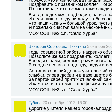
Горжусь, что именно сюда пришла рабо
Поздравить с праздником коллег – огр
Я счастлива, что на земле такие люди 
Всегда подскажут, подбодрят, на все на
И если нужно, от души дадут тебе совет
Что наша жизнь – большой урок, пусть 
Я пожелаю счастья вам на бесконечный
МОУ СОШ №2 с.п. “Село Хурба”
Виктория Сергеевна Никитина
3 октября 201
Годы совместной работы накрепко объ
Позвольте же вас поздравить, коллеги 
Беседы с вами, родные, разум обогаща
В сердце вселяют надежду, радуя и ве
Сегодня хороший день – учительский с
Улыбки, слова любви и в вазе цветов б
За партой своей притих отчаянный сам
И кажется в этот миг – профессии лучш
МОУ СОШ №2 с.п. “Село Хурба”
Губина
20 сентября 2012, 16:00
Дорогие учителя нашего городка,позд