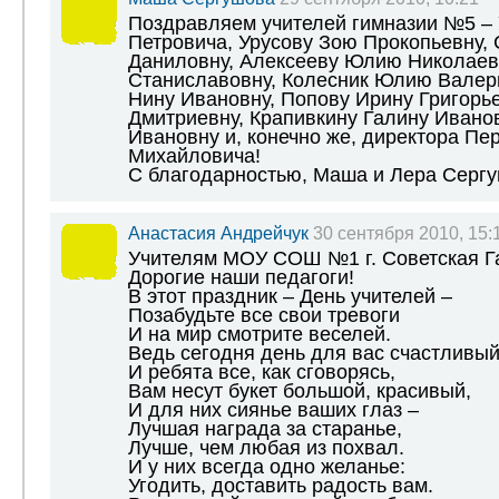
Поздравляем учителей гимназии №5 –
Петровича, Урусову Зою Прокопьевну,
Даниловну, Алексееву Юлию Николаев
Станиславовну, Колесник Юлию Валерь
Нину Ивановну, Попову Ирину Григорье
Дмитриевну, Крапивкину Галину Иванов
Ивановну и, конечно же, директора Пе
Михайловича!
С благодарностью, Маша и Лера Серг
Анастасия Андрейчук
30 сентября 2010, 15:
Учителям МОУ СОШ №1 г. Советская Г
Дорогие наши педагоги!
В этот праздник – День учителей –
Позабудьте все свои тревоги
И на мир смотрите веселей.
Ведь сегодня день для вас счастливый
И ребята все, как сговорясь,
Вам несут букет большой, красивый,
И для них сиянье ваших глаз –
Лучшая награда за старанье,
Лучше, чем любая из похвал.
И у них всегда одно желанье:
Угодить, доставить радость вам.