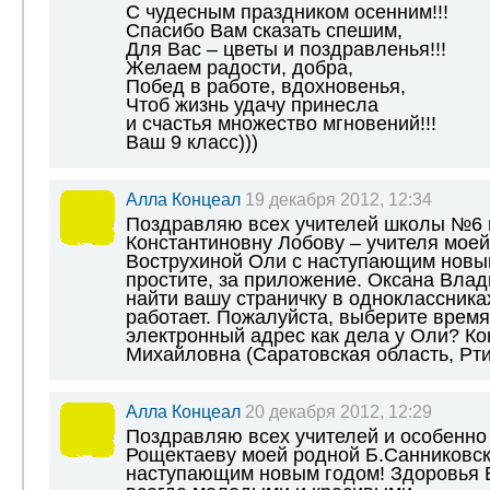
С чудесным праздником осенним!!!
Спасибо Вам сказать спешим,
Для Вас – цветы и поздравленья!!!
Желаем радости, добра,
Побед в работе, вдохновенья,
Чтоб жизнь удачу принесла
и счастья множество мгновений!!!
Ваш 9 класс)))
Алла Концеал
19 декабря 2012, 12:34
Поздравляю всех учителей школы №6 
Константиновну Лобову – учителя моей
Вострухиной Оли с наступающим новым
простите, за приложение. Оксана Влад
найти вашу страничку в одноклассника
работает. Пожалуйста, выберите время
электронный адрес как дела у Оли? К
Михайловна (Саратовская область, Рт
Алла Концеал
20 декабря 2012, 12:29
Поздравляю всех учителей и особенно
Рощектаеву моей родной Б.Санниковс
наступающим новым годом! Здоровья В