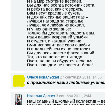
И на мир смотрите веселей.
Вы для нас всегда источник света,
И ребята все, как сговорясь,
Вам несут красивые букеты.
И для них сиянье ваших глаз –
Лучшая награда за старанье,
Лучше, чем любая из похвал.
И у них одно желанье:
Только бы доставить радость вам.
Ради вашей искренней улыбки
И студент, и каждый ученик
Вмиг исправит все свои ошибки
И в дальнейшем их не повторит.
Вы для всех несете факел знаний,
Тот, что не погаснет никогда.
Пусть же ваши сбудутся желанья,
Пусть ваш дом не навестит беда!
Олеся Ковальская
27 сентября 2011, 14:56
с праздником наши любимые учите
Наталия Долгих
3 октября 2011, 2:44
Наш славный школьный коллектив – ве