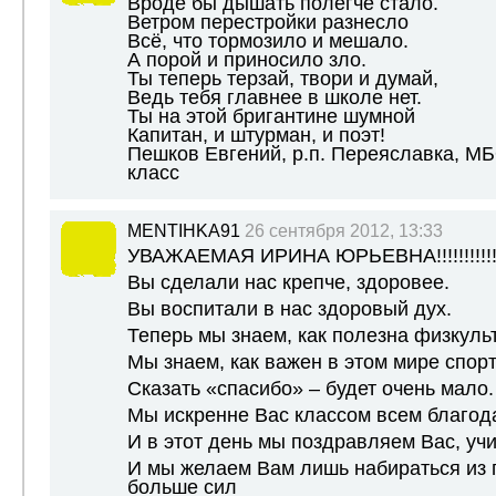
Вроде бы дышать полегче стало.
Ветром перестройки разнесло
Всё, что тормозило и мешало.
А порой и приносило зло.
Ты теперь терзай, твори и думай,
Ведь тебя главнее в школе нет.
Ты на этой бригантине шумной
Капитан, и штурман, и поэт!
Пешков Евгений, р.п. Переяславка, М
класс
MENTIHKA91
26 сентября 2012, 13:33
УВАЖАЕМАЯ ИРИНА ЮРЬЕВНА!!!!!!!!!!!!!
Вы сделали нас крепче, здоровее.
Вы воспитали в нас здоровый дух.
Теперь мы знаем, как полезна физкуль
Мы знаем, как важен в этом мире спорт
Сказать «спасибо» – будет очень мало.
Мы искренне Вас классом всем благод
И в этот день мы поздравляем Вас, учи
И мы желаем Вам лишь набираться из г
больше сил