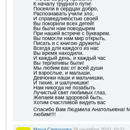
К началу трудного пути!
Посеяли в сердцах добро,
Распознавать учили зло,
И справедливостью своей
Вы покорили всех детей!
Вы были нам поводырем
При нашей встрече с букварем.
Вы помогли нам мир открыть,
Писать и с книгою дружить!
Всегда для каждого из нас
Вы время находили,
И каждый день, и каждый час
Вы терпеливы были!
Мы любим вас от всей души
И взрослые, и малыши,
Девчонки наши и мальчишки,
И тихие, и шалунишки!
Нам никогда не позабыть
Лучистый свет любимых глаз,
Желаем вам здоровой быть,
Хотим счастливой видеть вас
Спасибо Вам Людмила Анатольевна! М
любим!!!!
Маша Сергушова
29 сентября 2010, 10:21