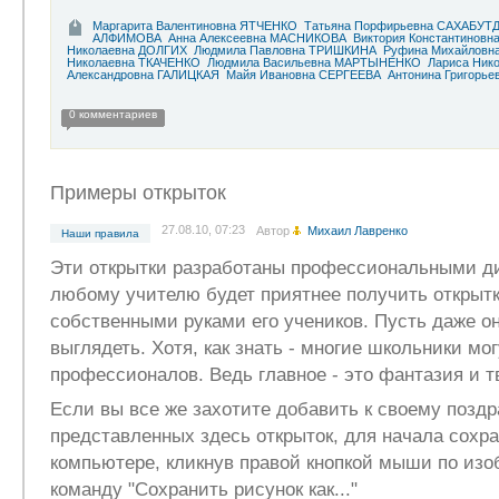
Маргарита Валентиновна ЯТЧЕНКО
Татьяна Порфирьевна САХАБУ
АЛФИМОВА
Анна Алексеевна МАСНИКОВА
Виктория Константинов
Николаевна ДОЛГИХ
Людмила Павловна ТРИШКИНА
Руфина Михайловн
Николаевна ТКАЧЕНКО
Людмила Васильевна МАРТЫНЕНКО
Лариса Ник
Александровна ГАЛИЦКАЯ
Майя Ивановна СЕРГЕЕВА
Антонина Григорь
0 комментариев
Примеры открыток
27.08.10, 07:23
Автор
Михаил Лавренко
Наши правила
Эти открытки разработаны профессиональными д
любому учителю будет приятнее получить открытк
собственными руками его учеников. Пусть даже о
выглядеть. Хотя, как знать - многие школьники мо
профессионалов. Ведь главное - это фантазия и т
Если вы все же захотите добавить к своему позд
представленных здесь открыток, для начала сохра
компьютере, кликнув правой кнопкой мыши по изо
команду "Сохранить рисунок как..."