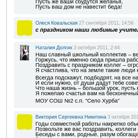
Пусть же ваши сбудутся желанья,
Пусть ваш дом не навестит беда!
Олеся Ковальская
27 сентября 2011, 14:56
с праздником наши любимые учите
Наталия Долгих
3 октября 2011, 2:44
Наш славный школьный коллектив – ве
Горжусь, что именно сюда пришла рабо
Поздравить с праздником коллег – огр
Я счастлива, что на земле такие люди 
Всегда подскажут, подбодрят, на все на
И если нужно, от души дадут тебе совет
Что наша жизнь – большой урок, пусть 
Я пожелаю счастья вам на бесконечный
МОУ СОШ №2 с.п. “Село Хурба”
Виктория Сергеевна Никитина
3 октября 201
Годы совместной работы накрепко объ
Позвольте же вас поздравить, коллеги 
Беседы с вами, родные, разум обогаща