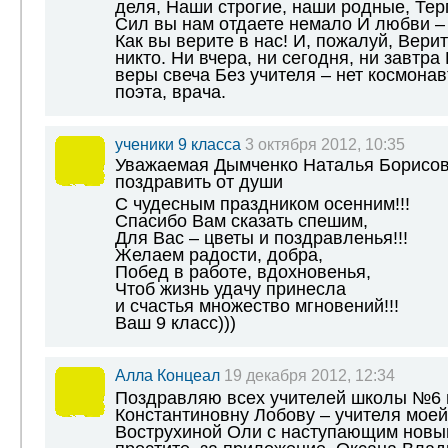
деля, Наши строгие, наши родные, Тер
Сил вы нам отдаете немало И любви – 
Как вы верите в нас! И, пожалуй, Верит
никто. Ни вчера, ни сегодня, ни завтра
веры свеча Без учителя – нет космонав
поэта, врача.
ученики 9 класса
3 октября 2012, 10:35
Уважаемая Дымченко Наталья Борисовн
поздравить от души
С чудесным праздником осенним!!!
Спасибо Вам сказать спешим,
Для Вас – цветы и поздравленья!!!
Желаем радости, добра,
Побед в работе, вдохновенья,
Чтоб жизнь удачу принесла
и счастья множество мгновений!!!
Ваш 9 класс)))
Алла Концеал
19 декабря 2012, 12:34
Поздравляю всех учителей школы №6 
Константиновну Лобову – учителя моей
Вострухиной Оли с наступающим новым