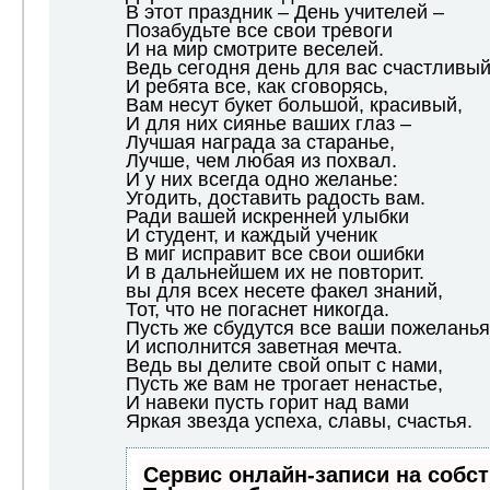
В этот праздник – День учителей –
Позабудьте все свои тревоги
И на мир смотрите веселей.
Ведь сегодня день для вас счастливый
И ребята все, как сговорясь,
Вам несут букет большой, красивый,
И для них сиянье ваших глаз –
Лучшая награда за старанье,
Лучше, чем любая из похвал.
И у них всегда одно желанье:
Угодить, доставить радость вам.
Ради вашей искренней улыбки
И студент, и каждый ученик
В миг исправит все свои ошибки
И в дальнейшем их не повторит.
вы для всех несете факел знаний,
Тот, что не погаснет никогда.
Пусть же сбудутся все ваши пожеланья
И исполнится заветная мечта.
Ведь вы делите свой опыт с нами,
Пусть же вам не трогает ненастье,
И навеки пусть горит над вами
Яркая звезда успеха, славы, счастья.
Сервис онлайн-записи на собс