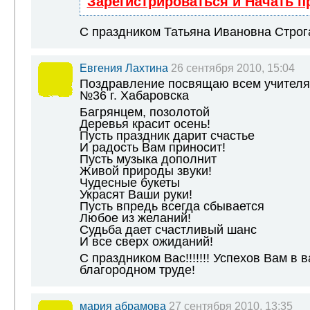
Зарегистрироваться и Начать 
С праздником Татьяна Ивановна Строгано
Евгения Лахтина
26 сентября 2010, 15:04
Поздравление посвящаю всем учителя
№36 г. Хабаровска
Багрянцем, позолотой
Деревья красит осень!
Пусть праздник дарит счастье
И радость Вам приносит!
Пусть музыка дополнит
Живой природы звуки!
Чудесные букеты
Украсят Ваши руки!
Пусть впредь всегда сбывается
Любое из желаний!
Судьба дает счастливый шанс
И все сверх ожиданий!
С праздником Вас!!!!!!! Успехов Вам в 
благородном труде!
мария абрамова
27 сентября 2010, 13:35