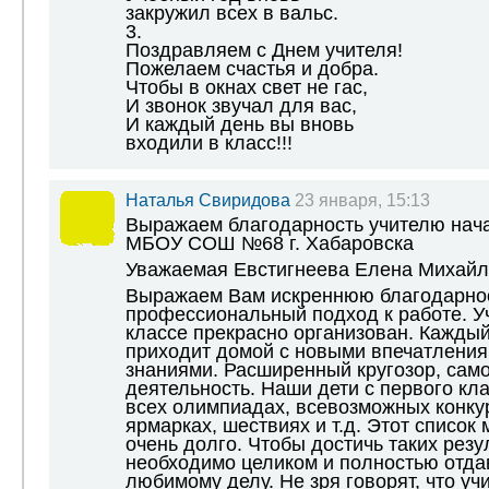
закружил всех в вальс.
3.
Поздравляем с Днем учителя!
Пожелаем счастья и добра.
Чтобы в окнах свет не гас,
И звонок звучал для вас,
И каждый день вы вновь
входили в класс!!!
Наталья Свиридова
23 января, 15:13
Выражаем благодарность учителю нач
МБОУ СОШ №68 г. Хабаровска
Уважаемая Евстигнеева Елена Михайл
Выражаем Вам искреннюю благодарнос
профессиональный подход к работе. У
классе прекрасно организован. Каждый
приходит домой с новыми впечатлени
знаниями. Расширенный кругозор, сам
деятельность. Наши дети с первого кл
всех олимпиадах, всевозможных конкур
ярмарках, шествиях и т.д. Этот список
очень долго. Чтобы достичь таких резу
необходимо целиком и полностью отда
любимому делу. Не зря говорят, что учи