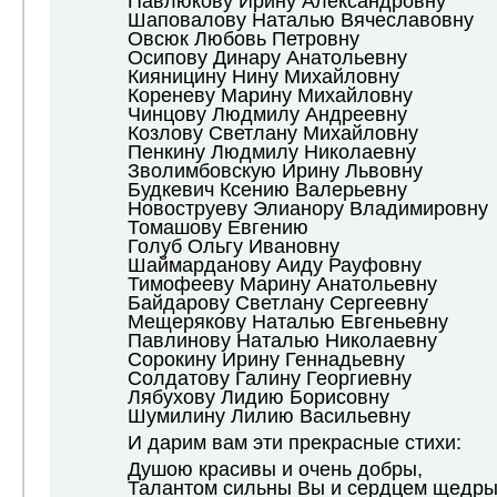
Павлюкову Ирину Александровну
Шаповалову Наталью Вячеславовну
Овсюк Любовь Петровну
Осипову Динару Анатольевну
Кияницину Нину Михайловну
Кореневу Марину Михайловну
Чинцову Людмилу Андреевну
Козлову Светлану Михайловну
Пенкину Людмилу Николаевну
Зволимбовскую Ирину Львовну
Будкевич Ксению Валерьевну
Новоструеву Элианору Владимировну
Томашову Евгению
Голуб Ольгу Ивановну
Шаймарданову Аиду Рауфовну
Тимофееву Марину Анатольевну
Байдарову Светлану Сергеевну
Мещерякову Наталью Евгеньевну
Павлинову Наталью Николаевну
Сорокину Ирину Геннадьевну
Солдатову Галину Георгиевну
Лябухову Лидию Борисовну
Шумилину Лилию Васильевну
И дарим вам эти прекрасные стихи:
Душою красивы и очень добры,
Талантом сильны Вы и сердцем щедры