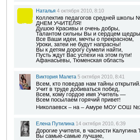
Наталья
4 октября 2010, 8:10
Коллектив педагогов средней школы 
ДНЕМ УЧИТЕЛЯ!
Душою Красивы и очень добры,
Талантом сильны Вы и сердцем щедры
Все Ваши идеи, мечты о прекрасном,
Уроки, затеи не будут напрасны!
Вы к детям дорогу сумели найти,
Пусть ждут Вас успехи на этом пути!
Афанасьевы, Тюменская область
Виктория Малета
5 октября 2010, 8:41
Всем, кто поведав нам тайны открытий
Учит в труде добиваться побед,
Всем, кому гордое имя Учитель —
Всем посылаем горячий привет!
Николаевск – на – Амуре МОУ СОШ №
Елена Путилина
14 октября 2010, 6:39
Дорогие учителя, в часности Калугина
Вы самые-самые лучшие,