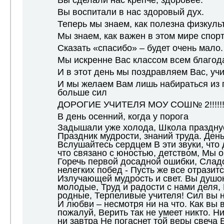
Вы сделали нас крепче, здоровее.
Вы воспитали в нас здоровый дух.
Теперь мы знаем, как полезна физкуль
Мы знаем, как важен в этом мире спорт
Сказать «спасибо» – будет очень мало.
Мы искренне Вас классом всем благод
И в этот день мы поздравляем Вас, учи
И мы желаем Вам лишь набираться из г
больше сил
ДОРОГИЕ УЧИТЕЛЯ МОУ СОШ№ 2!!!!!!!!!!!!
В день осенний, когда у порога
Задышали уже холода, Школа празднуе
Праздник мудрости, знаний труда. День
Вслушайтесь сердцем В эти звуки, что 
что связано с юностью, детством, Мы о
Горечь первой досадной ошибки, Слад
нелегких побед - Пусть же все отразитс
Излучающей мудрость и свет. Вы душо
молодые, Труд и радости с нами деля,
родные, Терпеливые учителя! Сил вы 
И любви – несмотря ни на что. Как вы в
пожалуй, Верить так не умеет никто. Ни
ни завтра Не погаснет той веры свеча Б