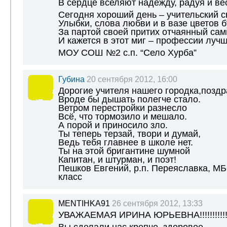
В сердце вселяют надежду, радуя и ве
Сегодня хороший день – учительский с
Улыбки, слова любви и в вазе цветов б
За партой своей притих отчаянный сам
И кажется в этот миг – профессии лучш
МОУ СОШ №2 с.п. “Село Хурба”
Губина
20 сентября 2012, 16:00
Дорогие учителя нашего городка,позд
Вроде бы дышать полегче стало.
Ветром перестройки разнесло
Всё, что тормозило и мешало.
А порой и приносило зло.
Ты теперь терзай, твори и думай,
Ведь тебя главнее в школе нет.
Ты на этой бригантине шумной
Капитан, и штурман, и поэт!
Пешков Евгений, р.п. Переяславка, М
класс
MENTIHKA91
26 сентября 2012, 13:33
УВАЖАЕМАЯ ИРИНА ЮРЬЕВНА!!!!!!!!!!!!!