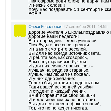
Никто(кроме родителей) не дарил нам 
И нежных слов!!!!
Хочу Вас поздравить с 1 сентября и ск
ВСЁ!!!
Олеся Ковальская
27 сентября 2011, 14:55
Дорогие учителя 6 школы,поздравляю в
Дорогие наши педагоги!
В этот праздник – день учителей –
Позабудьте все свои тревоги
И на мир смотрите веселей.
Вы для нас всегда источник света,
И ребята все, как сговорясь,
Вам несут красивые букеты.
И для них сиянье ваших глаз –
Лучшая награда за старанье,
Лучше, чем любая из похвал.
И у них одно желанье:
Только бы доставить радость вам.
Ради вашей искренней улыбки
И студент, и каждый ученик
Вмиг исправит все свои ошибки
И в дальнейшем их не повторит.
Вы для всех несете факел знаний,
Тот, что не погаснет никогда.