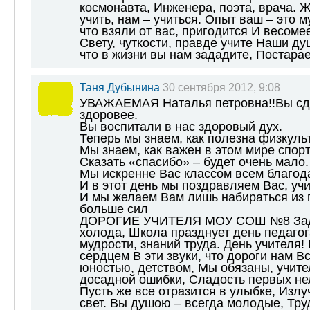
космонавта, Инженера, поэта, врача. 
учить, нам – учиться. Опыт ваш – это м
что взяли от вас, пригодится И весомее
Свету, чуткости, правде учите Наши ду
что в жизни вы нам зададите, Постара
Таня Дубынина
30 сентября 2012, 9:08
УВАЖАЕМАЯ Наталья петровна!!Вы сде
здоровее.
Вы воспитали в нас здоровый дух.
Теперь мы знаем, как полезна физкуль
Мы знаем, как важен в этом мире спорт
Сказать «спасибо» – будет очень мало.
Мы искренне Вас классом всем благод
И в этот день мы поздравляем Вас, учи
И мы желаем Вам лишь набираться из г
больше сил
ДОРОГИЕ УЧИТЕЛЯ МОУ СОШ №8 За
холода, Школа празднует день педагог
мудрости, знаний труда. День учителя!
сердцем В эти звуки, что дороги нам Вс
юностью, детством, Мы обязаны, учите
досадной ошибки, Сладость первых не
Пусть же все отразится в улыбке, Изл
свет. Вы душою – всегда молодые, Тру