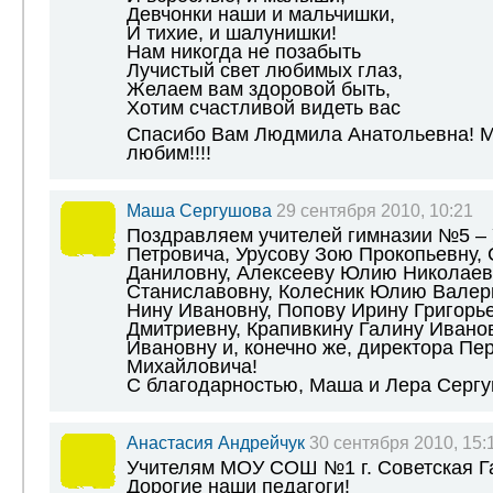
Девчонки наши и мальчишки,
И тихие, и шалунишки!
Нам никогда не позабыть
Лучистый свет любимых глаз,
Желаем вам здоровой быть,
Хотим счастливой видеть вас
Спасибо Вам Людмила Анатольевна! М
любим!!!!
Маша Сергушова
29 сентября 2010, 10:21
Поздравляем учителей гимназии №5 –
Петровича, Урусову Зою Прокопьевну,
Даниловну, Алексееву Юлию Николаев
Станиславовну, Колесник Юлию Валерь
Нину Ивановну, Попову Ирину Григорье
Дмитриевну, Крапивкину Галину Иванов
Ивановну и, конечно же, директора Пе
Михайловича!
С благодарностью, Маша и Лера Серг
Анастасия Андрейчук
30 сентября 2010, 15:
Учителям МОУ СОШ №1 г. Советская Г
Дорогие наши педагоги!