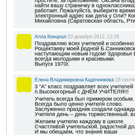
простите, за приложение. Оксана Влад
найти вашу страничку в одноклассника
работает. Пожалуйста, выберите время
электронный адрес как дела у Оли? К
Михайловна (Саратовская область, Рт
Алла Концеал
20 декабря 2012, 12:29
Поздравляю всех учителей и особенно
Рощектаеву моей родной Б.Санниковс
наступающим новым годом! Здоровья В
всегда молодыми и красивыми.
Выпуск 1970г.
Елена Владимировна Кадочникова
18 сентя
3 “А” класс поздравляет всех учител
п.Высокогорный с ДНЁМ УЧИТЕЛЯ!!!
Учитель всегда был примером особым.
Всегда было ценно учителя слово.
Заслуженно праздник создали однажд
Учителя день – день торжественный, в
Желаем учителю каждому в школе
Счастливой учительской, радостной до
И мы обещаем, что знания ваши