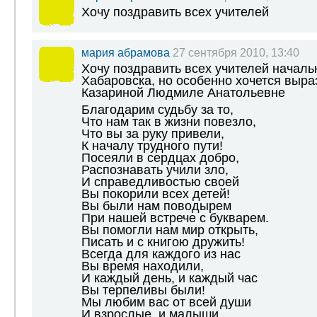
Хочу поздравить всех учителей
мария абрамова
27 сентября 2010, 13:40
Хочу поздравить всех учителей началь
Хабаровска, но особенно хочется выра
Казариной Людмиле Анатольевне
Благодарим судьбу за то,
Что нам так в жизни повезло,
Что вы за руку привели,
К началу трудного пути!
Посеяли в сердцах добро,
Распознавать учили зло,
И справедливостью своей
Вы покорили всех детей!
Вы были нам поводырем
При нашей встрече с букварем.
Вы помогли нам мир открыть,
Писать и с книгою дружить!
Всегда для каждого из нас
Вы время находили,
И каждый день, и каждый час
Вы терпеливы были!
Мы любим вас от всей души
И взрослые, и малыши,