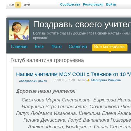
Сообщества
Регистрация
Войти
Поздравь своего учите
Если вы хотите сказать добрые слова своим наставникам, 
правила".
Главная
Блог
Фото
События
Все материалы
Голуб валентина григорьевна
Нашим учителям МОУ СОШ с.Таежное от 10 "А
15.09.10, 14:39
Автор
Маргарита Иванова
Хабаровский район
Дорогие
наши
учителя
!
Смехнова Мария Степановна, Бирюкова Ната
Налунина Вера Геннадьевна, Овчинникова Лю
Галух Людмила Ивановна, Шеншина Елена Анат
Галина Денисовна, Голуб Валентина Григорье
Александровна, Бондаренко Ольга Сергеевн