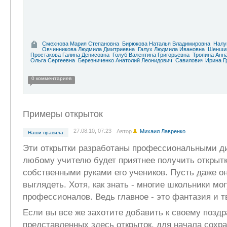
Смехнова Мария Степановна
Бирюкова Наталья Владимировна
Налу
Овчинникова Людмила Дмитриевна
Галух Людмила Ивановна
Шеншин
Простакова Галина Денисовна
Голуб Валентина Григорьевна
Тропина Анн
Ольга Сергеевна
Березниченко Анатолий Леонидович
Савилович Ирина Г
0 комментариев
Примеры открыток
27.08.10, 07:23
Автор
Михаил Лавренко
Наши правила
Эти открытки разработаны профессиональными д
любому учителю будет приятнее получить открытк
собственными руками его учеников. Пусть даже о
выглядеть. Хотя, как знать - многие школьники мо
профессионалов. Ведь главное - это фантазия и т
Если вы все же захотите добавить к своему позд
представленных здесь открыток, для начала сохра