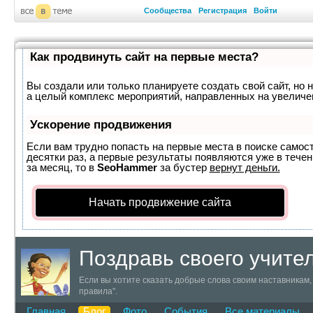
Сообщества
Регистрация
Войти
Как продвинуть сайт на первые места?
Вы создали или только планируете создать свой сайт, но н
а целый комплекс мероприятий, направленных на увеличе
Ускорение продвижения
Если вам трудно попасть на первые места в поиске самос
десятки раз, а первые результаты появляются уже в течен
за месяц, то в
SeoHammer
за бустер
вернут деньги.
Начать продвижение сайта
Поздравь своего учите
Если вы хотите сказать добрые слова своим наставникам, 
правила".
Главная
Блог
Фото
События
Все материалы