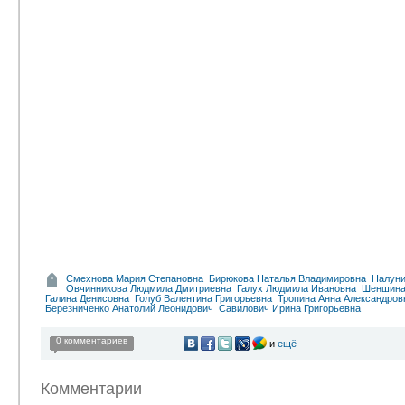
Смехнова Мария Степановна
Бирюкова Наталья Владимировна
Налуни
Овчинникова Людмила Дмитриевна
Галух Людмила Ивановна
Шеншина
Галина Денисовна
Голуб Валентина Григорьевна
Тропина Анна Александров
Березниченко Анатолий Леонидович
Савилович Ирина Григорьевна
0 комментариев
и
ещё
Комментарии