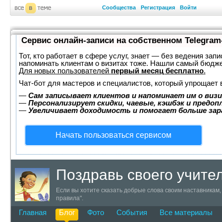
Сообщества
Регистрация
Войти
Сервис онлайн-записи на собственном Telegram
Тот, кто работает в сфере услуг, знает — без ведения запи
напоминать клиентам о визитах тоже. Нашли самый бюдж
Для новых пользователей
первый месяц бесплатно
.
Чат-бот для мастеров и специалистов, который упрощает 
—
Сам записывает клиентов и напоминает им о визи
—
Персонализирует скидки, чаевые, кэшбэк и предоп
—
Увеличивает доходимость и помогает больше за
Начать пользоваться сервисом
Поздравь своего учите
Если вы хотите сказать добрые слова своим наставникам, 
правила".
Главная
Блог
Фото
События
Все материалы