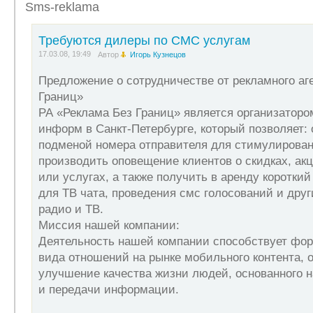
Sms-reklama
НАШИМ ДИЛЕРОМ! Начать продвижение наших SMS услуг м
имеющий для этого время, желание заработать, стациона
Регистрация в сервисе: o Вы заполняете анкету, и полу
Требуются дилеры по СМС услугам
через сеть Интернет в личный кабинет дилера. В нём Вы 
17.03.08, 19:49
которыми работают другие дилеры, внутренний форум для
Автор
Игорь Кузнецов
предлагаете наши услуги: o рассылка SMS сообщений по
подписчиков (абонентов давших свое согласие на получе
Предложение о сотрудничестве от рекламного аг
рекламодателем o 1 руб. за каждого абонента подписавше
Границ»
вознаграждение, путем перечисления средств на указанн
городе, то Вам необходимо открыть счет сбербанке или об
РА «Реклама Без Границ» является организатор
inform.ru/need/dealer.php По всем возникшим вопросам п
информ в Санкт-Петербурге, который позволяет: 
reklama@mobreklama.ru Кузнецов Игорь
подменой номера отправителя для стимулирован
производить оповещение клиентов о скидках, акц
или услугах, а также получить в аренду короткий
для ТВ чата, проведения смс голосований и дру
радио и ТВ.
Миссия нашей компании:
Деятельность нашей компании способствует фо
вида отношений на рынке мобильного контента,
улучшение качества жизни людей, основанного 
и передачи информации.