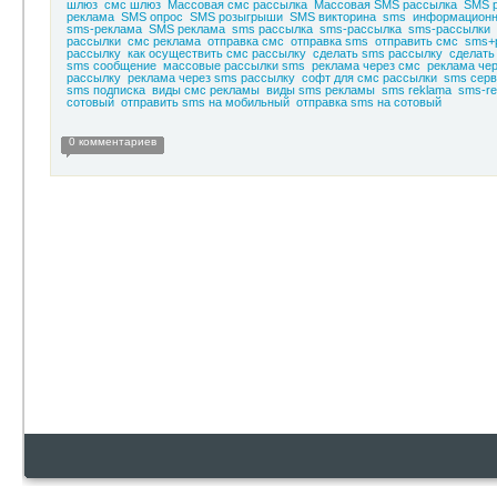
шлюз
смс шлюз
Массовая смс рассылка
Массовая SMS рассылка
SMS 
реклама
SMS опрос
SMS розыгрыши
SMS викторина
sms
информационн
sms-реклама
SMS реклама
sms рассылка
sms-рассылка
sms-рассылки
рассылки
смс реклама
отправка смс
отправка sms
отправить смс
sms+
рассылку
как осуществить смс рассылку
сделать sms рассылку
сделать
sms сообщение
массовые рассылки sms
реклама через смс
реклама че
рассылку
реклама через sms рассылку
софт для смс рассылки
sms серв
sms подписка
виды смс рекламы
виды sms рекламы
sms reklama
sms-re
сотовый
отправить sms на мобильный
отправка sms на сотовый
0 комментариев