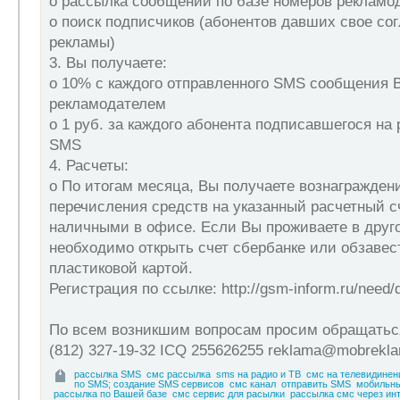
o рассылка сообщений по базе номеров рекламо
o поиск подписчиков (абонентов давших свое со
рекламы)
3. Вы получаете:
o 10% с каждого отправленного SMS сообщения
рекламодателем
o 1 руб. за каждого абонента подписавшегося на
SMS
4. Расчеты:
o По итогам месяца, Вы получаете вознагражден
перечисления средств на указанный расчетный с
наличными в офисе. Если Вы проживаете в друго
необходимо открыть счет сбербанке или обзаве
пластиковой картой.
Регистрация по ссылке: http://gsm-inform.ru/need/d
По всем возникшим вопросам просим обращатьс
(812) 327-19-32 ICQ 255626255 reklama@mobrekla
рассылка SMS
смс рассылка
sms на радио и ТВ
смс на телевидинен
по SMS; создание SMS сервисов
смс канал
отправить SMS
мобильны
рассылка по Вашей базе
смс сервис для расылки
рассылка смс через ин