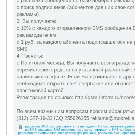
o рассылка сообщений по базе номеров рекламо
o поиск подписчиков (абонентов давших свое со
рекламы)
3. Вы получаете:
o 10% с каждого отправленного SMS сообщения
рекламодателем
o 1 руб. за каждого абонента подписавшегося на
SMS
4. Расчеты:
o По итогам месяца, Вы получаете вознагражден
перечисления средств на указанный расчетный с
наличными в офисе. Если Вы проживаете в друго
необходимо открыть счет сбербанке или обзаве
пластиковой картой.
Регистрация по ссылке: http://gsm-inform.ru/need/d
По всем возникшим вопросам просим обращатьс
(812) 327-19-32 ICQ 255626255 reklama@mobrekla
рассылка SMS
смс рассылка
sms на радио и ТВ
смс на телевидинен
по SMS; создание SMS сервисов
смс канал
отправить SMS
мобильны
рассылка по Вашей базе
смс сервис для расылки
рассылка смс через ин