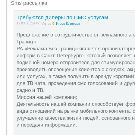
Sms рассылка
НАШИМ ДИЛЕРОМ! Начать продвижение наших SMS услуг м
имеющий для этого время, желание заработать, стациона
Регистрация в сервисе: o Вы заполняете анкету, и полу
Требуются дилеры по СМС услугам
через сеть Интернет в личный кабинет дилера. В нём Вы 
17.03.08, 19:49
которыми работают другие дилеры, внутренний форум для
Автор
Игорь Кузнецов
предлагаете наши услуги: o рассылка SMS сообщений по
подписчиков (абонентов давших свое согласие на получе
Предложение о сотрудничестве от рекламного аг
рекламодателем o 1 руб. за каждого абонента подписавше
Границ»
вознаграждение, путем перечисления средств на указанн
городе, то Вам необходимо открыть счет сбербанке или об
РА «Реклама Без Границ» является организатор
inform.ru/need/dealer.php По всем возникшим вопросам п
информ в Санкт-Петербурге, который позволяет: 
reklama@mobreklama.ru Кузнецов Игорь
подменой номера отправителя для стимулирован
производить оповещение клиентов о скидках, акц
или услугах, а также получить в аренду короткий
для ТВ чата, проведения смс голосований и дру
радио и ТВ.
Миссия нашей компании:
Деятельность нашей компании способствует фо
вида отношений на рынке мобильного контента,
улучшение качества жизни людей, основанного 
и передачи информации.