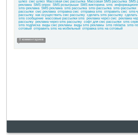
шлюз
смс шлюз
Массовая смс рассылка
Массовая SMS рассылка
SMS 
реклама
SMS опрос
SMS розыгрыши
SMS викторина
sms
информационн
sms-реклама
SMS реклама
sms рассылка
sms-рассылка
sms-рассылки
рассылки
смс реклама
отправка смс
отправка sms
отправить смс
sms+
рассылку
как осуществить смс рассылку
сделать sms рассылку
сделать
sms сообщение
массовые рассылки sms
реклама через смс
реклама че
рассылку
реклама через sms рассылку
софт для смс рассылки
sms серв
sms подписка
виды смс рекламы
виды sms рекламы
sms reklama
sms-re
сотовый
отправить sms на мобильный
отправка sms на сотовый
0 комментариев