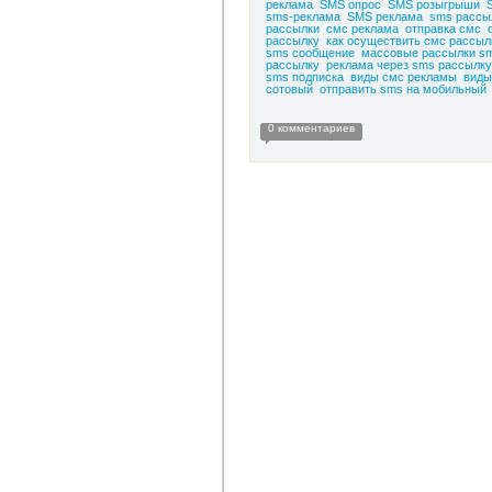
реклама
SMS опрос
SMS розыгрыши
sms-реклама
SMS реклама
sms рассы
рассылки
смс реклама
отправка смс
рассылку
как осуществить смс рассыл
sms сообщение
массовые рассылки s
рассылку
реклама через sms рассылку
sms подписка
виды смс рекламы
виды
сотовый
отправить sms на мобильный
0 комментариев