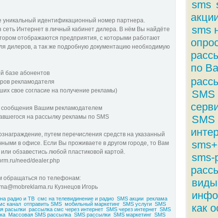
sms
акци
те уникальный идентификационный номер партнера.
sms 
з сеть Интернет в личный кабинет дилера. В нём Вы найдёте
котором отображаются предприятия, с которыми работают
опро
ля дилеров, а так же подробную документацию необходимую
расс
по В
й базе абонентов
расс
еров рекламодателя
ших свое согласие на получение рекламы)
SMS 
серв
S сообщения Вашим рекламодателем
савшегося на рассылку рекламы по SMS
SMS 
инте
вознаграждение, путем перечисления средств на указанный
sms+
ными в офисе. Если Вы проживаете в другом городе, то Вам
 или обзавестись любой пластиковой картой.
sms-
orm.ru/need/dealer.php
расс
м обращаться по телефонам:
виды
lama@mobreklama.ru Кузнецов Игорь
инфо
на радио и ТВ
смс на телевидинение и радио
SMS акции
реклама
мс канал
отправить SMS
мобильный маркетинг
SMS услуги
SMS
как 
ля расылки
рассылка смс через интернет
SMS через интернет
SMS
ка
Массовая SMS рассылка
SMS рассылки
SMS маркетинг
SMS