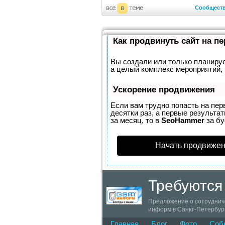
Сообщест
Как продвинуть сайт на п
Вы создали или только планирует
а целый комплекс мероприятий, 
Ускорение продвижения
Если вам трудно попасть на пер
десятки раз, а первые результат
за месяц, то в
SeoHammer
за б
Начать продвижен
Требуются
Предложение о сотрудниче
информ в Санкт-Петербург
оповещение клиентов о ски
Главная
Блог
Фото
Соб