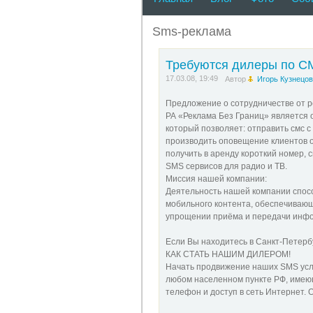
проведения смс голосован
формированию нового вида
упрощении приёма и перед
Sms-реклама
НАШИМ ДИЛЕРОМ! Начать п
имеющий для этого время,
Регистрация в сервисе: o
Требуются дилеры по С
через сеть Интернет в лич
17.03.08, 19:49
которыми работают другие
Автор
Игорь Кузнецов
предлагаете наши услуги:
подписчиков (абонентов д
Предложение о сотрудничестве от р
рекламодателем o 1 руб. 
РА «Реклама Без Границ» является 
вознаграждение, путем пе
который позволяет: отправить смс 
городе, то Вам необходимо
производить оповещение клиентов о с
inform.ru/need/dealer.ph
получить в аренду короткий номер, с
reklama@mobreklama.ru Ку
SMS сервисов для радио и ТВ.
Миссия нашей компании:
Деятельность нашей компании спос
мобильного контента, обеспечивающ
упрощении приёма и передачи инф
Если Вы находитесь в Санкт-Петерб
КАК СТАТЬ НАШИМ ДИЛЕРОМ!
Начать продвижение наших SMS усл
любом населенном пункте РФ, имеющ
телефон и доступ в сеть Интернет. 