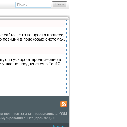
Найти
е сайта – это не просто процесс,
о позиций в поисковых системах.
ст
, она ускоряет продвижение в
 у вас не продвинется в Топ10
иц» является организатором сервиса GSM
тимулирования сбыта, производить
номер, смс канал для ТВ чата,
Войти