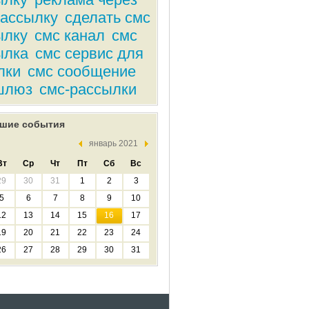
рассылку
сделать смс
ылку
смс канал
смс
ылка
смс сервис для
лки
смс сообщение
шлюз
смс-рассылки
шие события
январь 2021
Вт
Ср
Чт
Пт
Сб
Вс
29
30
31
1
2
3
5
6
7
8
9
10
12
13
14
15
16
17
19
20
21
22
23
24
26
27
28
29
30
31