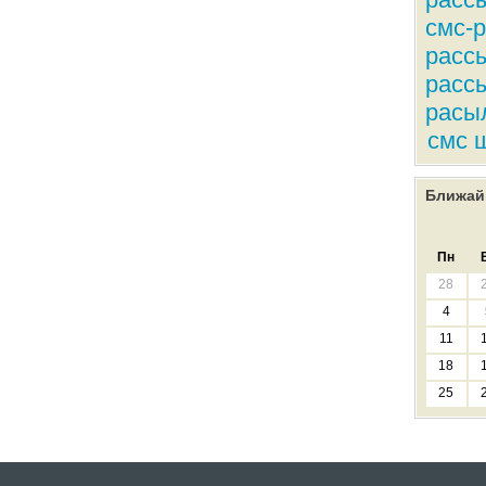
смс-
расс
расс
расы
смс 
Ближай
Пн
28
4
11
18
25