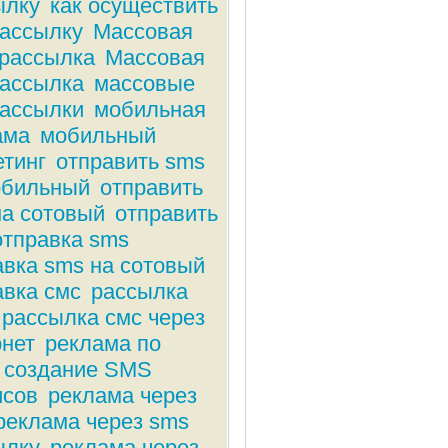
ылку
как осуществить
рассылку
Массовая
рассылка
Массовая
рассылка
массовые
рассылки
мобильная
ама
мобильный
етинг
отправить sms
обильный
отправить
на сотовый
отправить
отправка sms
авка sms на сотовый
авка смс
рассылка
рассылка смс через
рнет
реклама по
 создание SMS
исов
реклама через
реклама через sms
ылку
реклама через