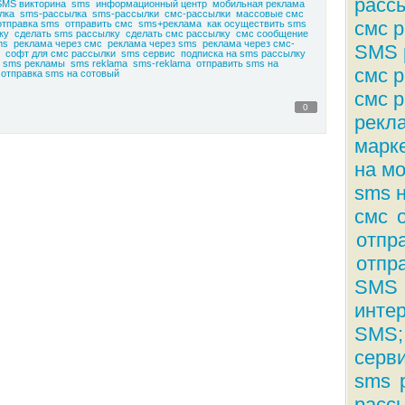
расс
SMS викторина
sms
информационный центр
мобильная реклама
лка
sms-рассылка
sms-рассылки
смс-рассылки
массовые смс
смс 
отправка sms
отправить смс
sms+реклама
как осуществить sms
ку
сделать sms рассылку
сделать смс рассылку
смс сообщение
ms
реклама через смс
реклама через sms
реклама через смс-
SMS 
софт для смс рассылки
sms сервис
подписка на sms рассылку
 sms рекламы
sms reklama
sms-reklama
отправить sms на
смс 
отправка sms на сотовый
смс 
0
рекл
марк
на м
sms 
смс
отпр
отпр
SMS
инте
SMS;
серв
sms
расс