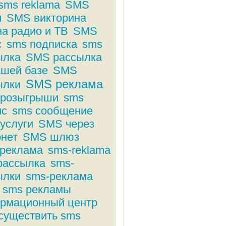
sms reklama
SMS
и
SMS викторина
на радио и ТВ
SMS
с
sms подписка
sms
ылка
SMS рассылка
ашей базе
SMS
SMS реклама
ылки
розыгрыши
sms
ис
sms сообщение
услуги
SMS через
рнет
SMS шлюз
реклама
sms-reklama
рассылка
sms-
ылки
sms-реклама
 sms рекламы
рмационный центр
осуществить sms