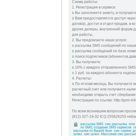
Схема работы:
1. Регистрация в сервисе:
o Вы заполняете анкету, и получае
o Вам предоставляется доступ чере
договор, доступ в отдел продаж, в 
другие дилеры, внутренний форум д
для работы.
2. Вы предлагаете наши услуги:
o рассылка SMS сообщений по наше
o рассылка сообщений по базе ном
o поиск подписчиков (абонентов дав
3. Вы получаете:
o 10% с каждого отправленного SM
o 1 руб. за каждого абонента подпи
4. Расчеты:
o По итогам месяца, Вы получаете 
расчетный счет или получаете налич
необходимо открыть счет сбербанке
Регистрация по ссылке: http://gsm-inf
По всем возникшим вопросам проси
(812) 327-19-32 ICQ 255626255 rek
рассылка SMS
смс рассылка
sms 
по SMS; создание SMS сервисов
с
рассылка по Вашей базе
смс сервис д
шлюз
смс шлюз
Массовая смс рассыл