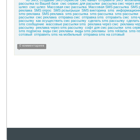
по SMS; создание SMS сервисов
смс канал
отправить SMS
мобильны
рассылка по Вашей базе
смс сервис для расылки
рассылка смс через ин
шлюз
смс шлюз
Массовая смс рассылка
Массовая SMS рассылка
SMS 
реклама
SMS опрос
SMS розыгрыши
SMS викторина
sms
информационн
sms-реклама
SMS реклама
sms рассылка
sms-рассылка
sms-рассылки
рассылки
смс реклама
отправка смс
отправка sms
отправить смс
sms+
рассылку
как осуществить смс рассылку
сделать sms рассылку
сделать
sms сообщение
массовые рассылки sms
реклама через смс
реклама че
рассылку
реклама через sms рассылку
софт для смс рассылки
sms серв
sms подписка
виды смс рекламы
виды sms рекламы
sms reklama
sms-re
сотовый
отправить sms на мобильный
отправка sms на сотовый
0 комментариев