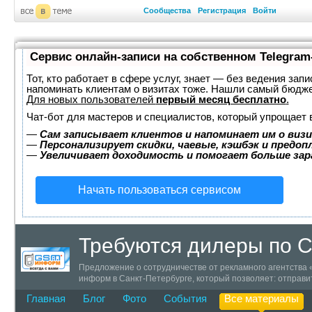
Сообщества
Регистрация
Войти
Сервис онлайн-записи на собственном Telegram
Тот, кто работает в сфере услуг, знает — без ведения запи
напоминать клиентам о визитах тоже. Нашли самый бюдж
Для новых пользователей
первый месяц бесплатно
.
Чат-бот для мастеров и специалистов, который упрощает 
—
Сам записывает клиентов и напоминает им о визи
—
Персонализирует скидки, чаевые, кэшбэк и предоп
—
Увеличивает доходимость и помогает больше за
Начать пользоваться сервисом
Требуются дилеры по 
Предложение о сотрудничестве от рекламного агентства
информ в Санкт-Петербурге, который позволяет: отправи
оповещение клиентов о скидках, акциях, новых товарах или
Главная
Блог
Фото
События
Все материалы
проведения смс голосований и других SMS сервисов для 