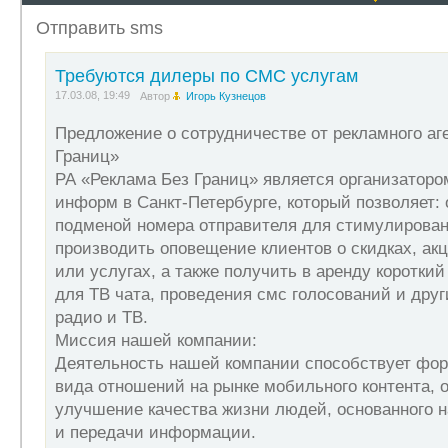
формированию нового вида отношений на рынке мобильно
упрощении приёма и передачи информации. Если Вы нахо
Отправить sms
НАШИМ ДИЛЕРОМ! Начать продвижение наших SMS услуг м
имеющий для этого время, желание заработать, стациона
Регистрация в сервисе: o Вы заполняете анкету, и полу
Требуются дилеры по СМС услугам
через сеть Интернет в личный кабинет дилера. В нём Вы 
17.03.08, 19:49
которыми работают другие дилеры, внутренний форум для
Автор
Игорь Кузнецов
предлагаете наши услуги: o рассылка SMS сообщений по
подписчиков (абонентов давших свое согласие на получе
Предложение о сотрудничестве от рекламного аг
рекламодателем o 1 руб. за каждого абонента подписавше
Границ»
вознаграждение, путем перечисления средств на указанн
городе, то Вам необходимо открыть счет сбербанке или об
РА «Реклама Без Границ» является организатор
inform.ru/need/dealer.php По всем возникшим вопросам п
информ в Санкт-Петербурге, который позволяет: 
reklama@mobreklama.ru Кузнецов Игорь
подменой номера отправителя для стимулирован
производить оповещение клиентов о скидках, акц
или услугах, а также получить в аренду короткий
для ТВ чата, проведения смс голосований и дру
радио и ТВ.
Миссия нашей компании:
Деятельность нашей компании способствует фо
вида отношений на рынке мобильного контента,
улучшение качества жизни людей, основанного 
и передачи информации.