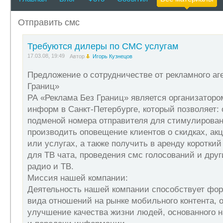
проведения смс голосований и других SMS сервисов для 
формированию нового вида отношений на рынке мобильно
упрощении приёма и передачи информации. Если Вы нахо
Отправить смс
НАШИМ ДИЛЕРОМ! Начать продвижение наших SMS услуг м
имеющий для этого время, желание заработать, стациона
Регистрация в сервисе: o Вы заполняете анкету, и полу
Требуются дилеры по СМС услугам
через сеть Интернет в личный кабинет дилера. В нём Вы 
17.03.08, 19:49
которыми работают другие дилеры, внутренний форум для
Автор
Игорь Кузнецов
предлагаете наши услуги: o рассылка SMS сообщений по
подписчиков (абонентов давших свое согласие на получе
Предложение о сотрудничестве от рекламного аг
рекламодателем o 1 руб. за каждого абонента подписавше
Границ»
вознаграждение, путем перечисления средств на указанн
городе, то Вам необходимо открыть счет сбербанке или об
РА «Реклама Без Границ» является организатор
inform.ru/need/dealer.php По всем возникшим вопросам п
информ в Санкт-Петербурге, который позволяет: 
reklama@mobreklama.ru Кузнецов Игорь
подменой номера отправителя для стимулирован
производить оповещение клиентов о скидках, акц
или услугах, а также получить в аренду короткий
для ТВ чата, проведения смс голосований и дру
радио и ТВ.
Миссия нашей компании:
Деятельность нашей компании способствует фо
вида отношений на рынке мобильного контента,
улучшение качества жизни людей, основанного 