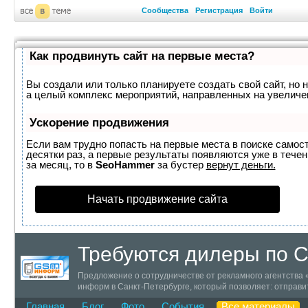
Сообщества
Регистрация
Войти
Как продвинуть сайт на первые места?
Вы создали или только планируете создать свой сайт, но н
а целый комплекс мероприятий, направленных на увеличе
Ускорение продвижения
Если вам трудно попасть на первые места в поиске самос
десятки раз, а первые результаты появляются уже в течен
за месяц, то в
SeoHammer
за бустер
вернут деньги.
Начать продвижение сайта
Требуются дилеры по 
Предложение о сотрудничестве от рекламного агентства
информ в Санкт-Петербурге, который позволяет: отправи
оповещение клиентов о скидках, акциях, новых товарах или
Главная
Блог
Фото
События
Все материалы