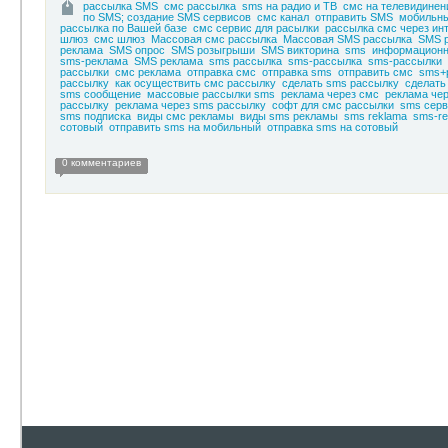
рассылка SMS
смс рассылка
sms на радио и ТВ
смс на телевидинен
по SMS; создание SMS сервисов
смс канал
отправить SMS
мобильны
рассылка по Вашей базе
смс сервис для расылки
рассылка смс через ин
шлюз
смс шлюз
Массовая смс рассылка
Массовая SMS рассылка
SMS 
реклама
SMS опрос
SMS розыгрыши
SMS викторина
sms
информационн
sms-реклама
SMS реклама
sms рассылка
sms-рассылка
sms-рассылки
рассылки
смс реклама
отправка смс
отправка sms
отправить смс
sms+
рассылку
как осуществить смс рассылку
сделать sms рассылку
сделать
sms сообщение
массовые рассылки sms
реклама через смс
реклама че
рассылку
реклама через sms рассылку
софт для смс рассылки
sms серв
sms подписка
виды смс рекламы
виды sms рекламы
sms reklama
sms-re
сотовый
отправить sms на мобильный
отправка sms на сотовый
0 комментариев