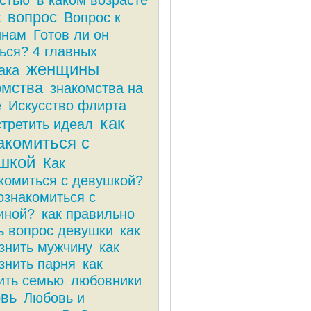
стью
в каком возрасте
вопрос
ж
Вопрос к
инам
Готов ли он
ься? 4 главных
женщины
ака
омства
знакомства на
е
Искусство флирта
как
стретить идеал
акомиться с
шкой
Как
комиться с девушкой?
ознакомиться с
иной?
как правильно
ь вопрос девушки
как
знить мужчину
как
знить парня
как
ить семью
любовники
вь
Любовь и