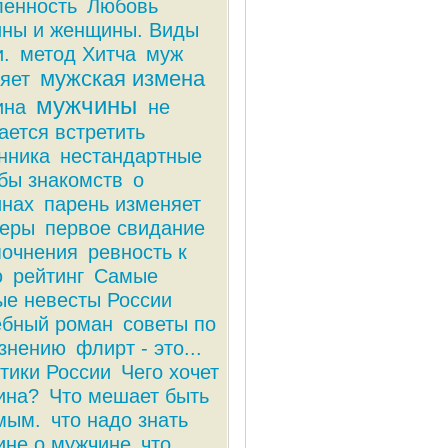
енность
Любовь
ны и женщины. Виды
.
метод Хитча
муж
мужская измена
яет
мужчины
ина
не
ается встретить
нника
нестандартные
бы знакомств
о
нах
парень изменяет
неры
первое свидание
почнения
ревность к
ю
рейтинг
Самые
ые невесты России
ебный роман
советы по
знению
флирт - это...
тики России
Чего хочет
ина?
Что мешает быть
мым.
что надо знать
не о мужчине
что