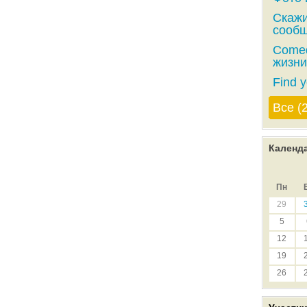
Скажи
сообщ
Comed
жизни
Find y
Все (
Календ
Пн
29
5
12
19
26