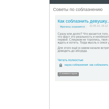
Советы по соблазнению
Как соблазнить девушку..
22.05.10, 16:12
Мужчины знакомятся
Сразу или долго? Что касается того,
что фаст это реальность и необязат
первой. Слишком не торопись, твоя з
ждать и хотеть. Тогда мысль о сексе
Для этого ещё в самом начале встреч
доводить до абсурда.
Читать полностью
наука соблазнения
как соблазнить
4 комментария