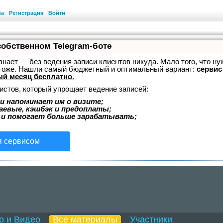
ва
Регистрация
Войти
собственном Telegram-боте
, знает — без ведения записи клиентов никуда. Мало того, что ну
 тоже. Нашли самый бюджетный и оптимальный вариант:
сервис 
й месяц бесплатно
.
истов, который упрощает ведение записей:
и напоминает им о визите;
аевые, кэшбэк и предоплаты;
 и помогает больше зарабатывать;
я сервисом
о и Видео
Все материалы
Участники