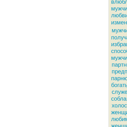
влюбл
мужчи
любви
измен
мужч
получ
избра
спосо
мужчи
парт
пред
парн
богат
служ
собла
холос
женщ
люби
женщи