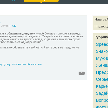
Наш са
.
Автор
CD
http://cit
 как
соблазнить девушку
— всё больше прихожу к выводу,
ельно ждать второй свиданки. Старайся всё сделать ещё на
Рубрик
адача начать её трогать тогда, когда она сама этого будет
 у вас возникнет одновременно.
Speed
и нужно обозначить свой чёткий интерес к её телу, но не
Знако
Мужчи
 девушку
советы по соблазнению
Женщи
Предр
0
Серьё
Карье
Задай
Вопро
Фото 