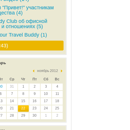
 "Привет!" участникам
ества (4)
y Club об офисной
 и отношениях (5)
our Travel Buddy (1)
243)
арь
ноябрь 2012
Вт
Ср
Чт
Пт
Сб
Вс
30
31
1
2
3
4
6
7
8
9
10
11
13
14
15
16
17
18
20
21
22
23
24
25
27
28
29
30
1
2