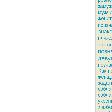
ревно
заму
мужч
женит
призн
знак
пляж
как в
позн
деву
позна
Как п
женщ
задат
собла
собла
укреп
любо