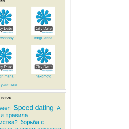
ики
jersnappy
mngr_anna
gr_maria
nakomoto
 участника
тегов
Speed dating
ween
А
ли правила
мства?
борьба с