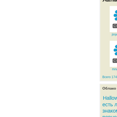
Участн
jin
mn
Всего 174
Облако 
Hallo
есть 
знако