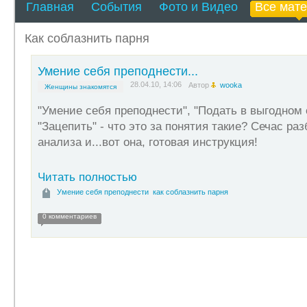
Главная
События
Фото и Видео
Все мат
Как соблазнить парня
Умение себя преподнести...
28.04.10, 14:06
Автор
wooka
Женщины знакомятся
"Умение себя преподнести", "Подать в выгодном 
"Зацепить" - что это за понятия такие? Сечас ра
анализа и...вот она, готовая инструкция!
Читать полностью
Умение себя преподнести
как соблазнить парня
0 комментариев