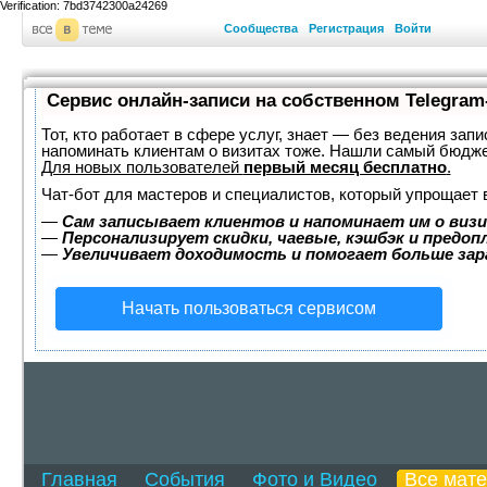
Verification: 7bd3742300a24269
Сообщества
Регистрация
Войти
Сервис онлайн-записи на собственном Telegram
Тот, кто работает в сфере услуг, знает — без ведения запи
напоминать клиентам о визитах тоже. Нашли самый бюдж
Для новых пользователей
первый месяц бесплатно
.
Чат-бот для мастеров и специалистов, который упрощает 
—
Сам записывает клиентов и напоминает им о визи
—
Персонализирует скидки, чаевые, кэшбэк и предоп
—
Увеличивает доходимость и помогает больше за
Начать пользоваться сервисом
Главная
События
Фото и Видео
Все мат