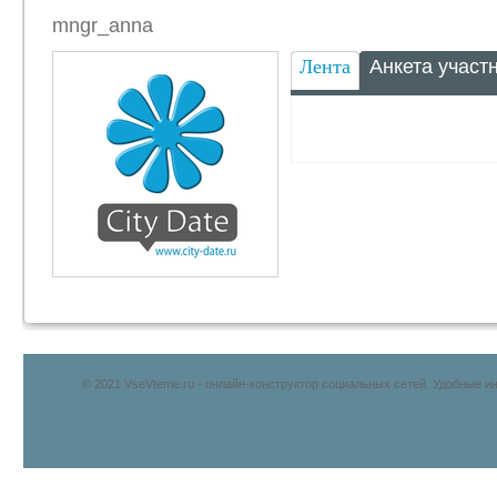
mngr_anna
Лента
Анкета участ
© 2021 VseVteme.ru - онлайн-конструктор социальных сетей. Удобные 