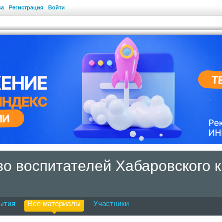
ва
Регистрация
Войти
о воспитателей Хабаровского 
ытия
Все материалы
Участники