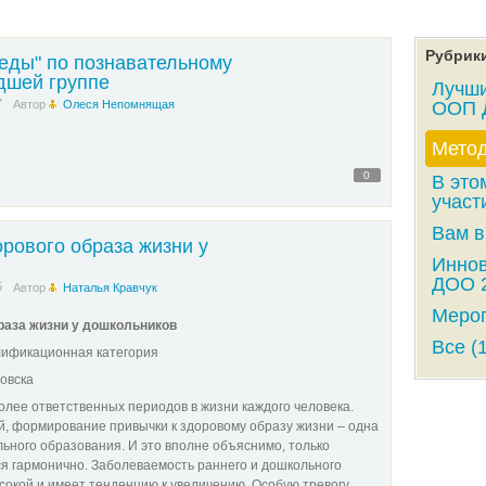
Рубрик
еды" по познавательному
дшей группе
Лучши
7
Автор
Олеся Непомнящая
ООП 
Метод
0
В это
участ
Вам в
рового образа жизни у
Инно
ДОО 2
5
Автор
Наталья Кравчук
Мероп
раза жизни у дошкольников
Все (
лификационная категория
овска
олее ответственных периодов в жизни каждого человека.
й, формирование привычки к здоровому образу жизни – одна
ьного образования. И это вполне объяснимо, только
я гармонично. Заболеваемость раннего и дошкольного
сокой и имеет тенденцию к увеличению. Особую тревогу