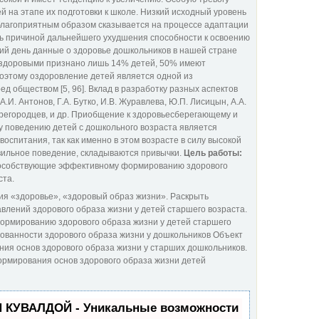
 на этапе их подготовки к школе. Низкий исходный уровень
благоприятным образом сказывается на процессе адаптации
сь причиной дальнейшего ухудшения способности к освоению
й день данные о здоровье дошкольников в нашей стране
 здоровыми признано лишь 14% детей, 50% имеют
Поэтому оздоровление детей является одной из
д обществом [5, 96]. Вклад в разработку разных аспектов
.И. Антонов, Г.А. Бутко, И.В. Журавлева, Ю.П. Лисицын, А.А.
арегородцев, и др. Приобщение к здоровьесберегающему и
 поведению детей с дошкольного возраста является
оспитания, так как именно в этом возрасте в силу высокой
вильное поведение, складываются привычки.
Цель работы:
способствующие эффективному формированию здорового
ста.
я «здоровье», «здоровый образ жизни». Раскрыть
лений здорового образа жизни у детей старшего возраста.
ормированию здорового образа жизни у детей старшего
ованности здорового образа жизни у дошкольников Объект
ия основ здорового образа жизни у старших дошкольников.
ормирования основ здорового образа жизни детей
П КУВАЛДОЙ - Уникальные возможности