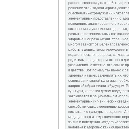
раннего возраста должна быть прив
решении этой задачи играют дошко
обеспечить «охрану жизни и укрепл
элементарных представлений о здо
поведения, адаптированного к соц
сохранения и укрепления здоровья,
развития потенциальных возможнос
здоровья и образа жизни. Успешно
многом зависит от целенаправленно
работы в дошкольном учреждении и 
педагогического процесса, согласов
родитель, инициатором которого до
учреждения. Известно, что самые п
в детстве. Вот почему так важно с 
здоровья навыки, закреплять их, чт
основа санитарной культуры, необх
здоровый образ жизни в будущем. Ре
культуры, является делом государст
заключается в рациональном испол
элементарных гигиенических сведен
способствующих укреплению здоровь
воспитанию культуры поведения. Дл
медицинского и педагогического пер
жизни и поведения каждого человек
человека к здоровью как к обществе