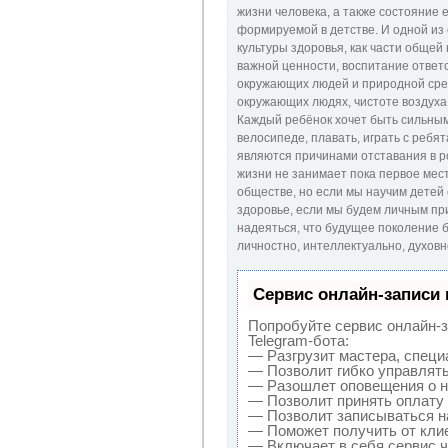
жизни человека, а также состояние 
формируемой в детстве. И одной из
культуры здоровья, как части общей
важной ценности, воспитание ответ
окружающих людей и природной сред
окружающих людях, чистоте воздуха 
Каждый ребёнок хочет быть сильным,
велосипеде, плавать, играть с ребят
являются причинами отставания в рос
жизни не занимает пока первое мес
обществе, но если мы научим детей 
здоровье, если мы будем личным пр
надеяться, что будущее поколение б
личностно, интеллектуально, духовн
Сервис онлайн-записи 
Попробуйте сервис онлайн-за
Telegram-бота:
— Разгрузит мастера, специ
— Позволит гибко управлять
— Разошлет оповещения о н
— Позволит принять оплату 
— Позволит записываться н
— Поможет получить от клие
— Включает в себя сервис 