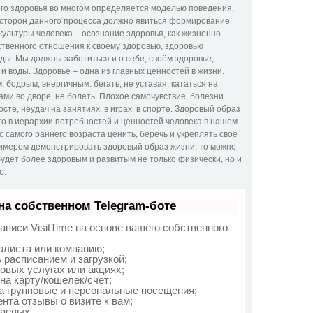
его здоровья во многом определяется моделью поведения,
 сторон данного процесса должно явиться формирование
 культуры человека – осознание здоровья, как жизненно
ственного отношения к своему здоровью, здоровью
ы. Мы должны заботиться и о себе, своём здоровье,
и воды. Здоровье – одна из главных ценностей в жизни.
 бодрым, энергичным: бегать, не уставая, кататься на
ами во дворе, не болеть. Плохое самочувствие, болезни
те, неудач на занятиях, в играх, в спорте. Здоровый образ
то в иерархии потребностей и ценностей человека в нашем
с самого раннего возраста ценить, беречь и укреплять своё
имером демонстрировать здоровый образ жизни, то можно
удет более здоровым и развитым не только физически, но и
о.
на собственном Telegram-боте
писи VisitTime на основе вашего собственного
алиста или компанию;
 расписанием и загрузкой;
овых услугах или акциях;
на карту/кошелек/счет;
а групповые и персональные посещения;
нта отзывы о визите к вам;
чаевых.