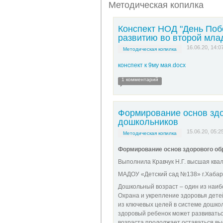
Методическая копилка
Конспект НОД "День Поб
развитию во второй мла
16.06.20, 14:0
Методическая копилка
конспект к 9му мая.docx
1 комментарий
Формирование основ здо
дошкольников
15.06.20, 05:2
Методическая копилка
Формирование основ здорового об
Выполнила Кравчук Н.Г. высшая ква
МАДОУ «Детский сад №138» г.Хабар
Дошкольный возраст – один из наиб
Охрана и укрепление здоровья дете
из ключевых целей в системе дошкол
здоровый ребенок может развиватьс
возраста продолжает оставаться вы