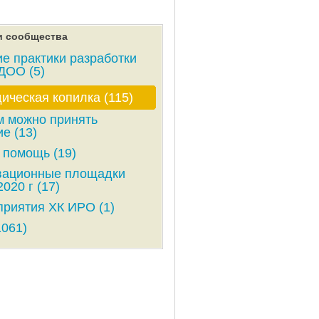
и сообщества
е практики разработки
ДОО (5)
ическая копилка (115)
м можно принять
ие (13)
 помощь (19)
вационные площадки
020 г (17)
риятия ХК ИРО (1)
1061)