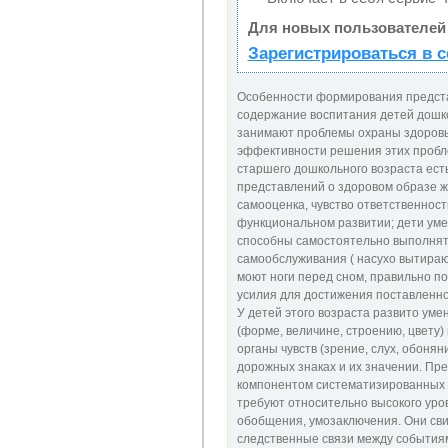
Для новых пользователей
Зарегистрироваться в с
Особенности формирования представ
содержание воспитания детей дошко
занимают проблемы охраны здоровья 
эффективности решения этих пробле
старшего дошкольного возраста ест
представлений о здоровом образе жи
самооценка, чувство ответственнос
функциональном развитии; дети уме
способны самостоятельно выполнят
самообслуживания ( насухо вытираю
моют ноги перед сном, правильно по
усилия для достижения поставленной
У детей этого возраста развито ум
(форме, величине, строению, цвету
органы чувств (зрение, слух, обонян
дорожных знаках и их значении. Пр
компонентом систематизированных 
требуют относительно высокого уров
обобщения, умозаключения. Они сви
следственные связи между события