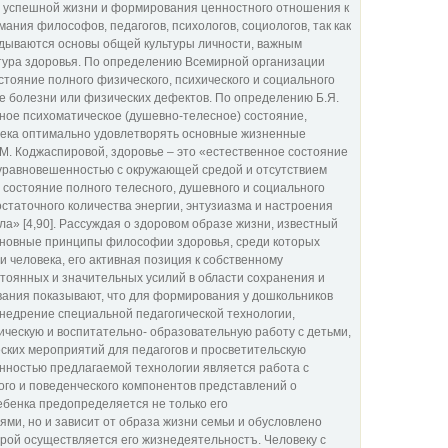
х успешной жизни и формирования ценностного отношения к
мания философов, педагогов, психологов, социологов, так как
адываются основы общей культуры личности, важным
тура здоровья. По определению Всемирной организации
стояние полного физического, психического и социального
ие болезни или физических дефектов. По определению Б.Я.
ное психоматическое (душевно-телесное) состояние,
ека оптимально удовлетворять основные жизненные
.М. Коджаспировой, здоровье – это «естественное состояние
уравновешенностью с окружающей средой и отсутствием
 состояние полного телесного, душевного и социального
остаточного количества энергии, энтузиазма и настроения
а» [4,90]. Рассуждая о здоровом образе жизни, известный
сновные принципы философии здоровья, среди которых
 человека, его активная позиция к собственному
оянных и значительных усилий в области сохранения и
ования показывают, что для формирования у дошкольников
едрение специальной педагогической технологии,
ическую и воспитательно- образовательную работу с детьми,
ких мероприятий для педагогов и просветительскую
нностью предлагаемой технологии является работа с
го и поведенческого компонентов представлений о
ебенка предопределяется не только его
ми, но и зависит от образа жизни семьи и обусловлено
орой осуществляется его жизнедеятельностъ. Человеку с