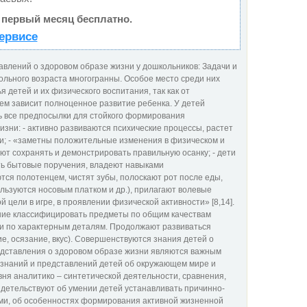
 первый месяц бесплатно.
ервисе
лений о здоровом образе жизни у дошкольников: Задачи и
льного возраста многогранны. Особое место среди них
детей и их физического воспитания, так как от
м зависит полноценное развитие ребенка. У детей
ь все предпосылки для стойкого формирования
зни: - активно развиваются психические процессы, растет
ти; - «заметны положительные изменения в физическом и
ют сохранять и демонстрировать правильную осанку; - дети
ь бытовые поручения, владеют навыками
тся полотенцем, чистят зубы, полоскают рот после еды,
льзуются носовым платком и др.), прилагают волевые
 цели в игре, в проявлении физической активности» [8,14].
ение классифицировать предметы по общим качествам
) и по характерным деталям. Продолжают развиваться
ие, осязание, вкус). Совершенствуются знания детей о
едставления о здоровом образе жизни являются важным
знаний и представлений детей об окружающем мире и
ня аналитико – синтетической деятельности, сравнения,
детельствуют об умении детей устанавливать причинно-
ми, об особенностях формирования активной жизненной