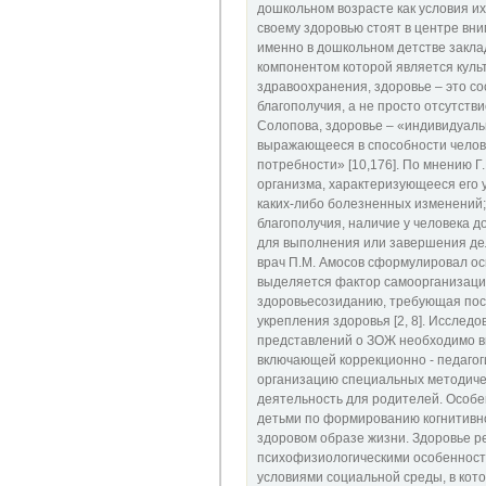
дошкольном возрасте как условия и
своему здоровью стоят в центре вни
именно в дошкольном детстве закл
компонентом которой является куль
здравоохранения, здоровье – это со
благополучия, а не просто отсутств
Солопова, здоровье – «индивидуаль
выражающееся в способности челов
потребности» [10,176]. По мнению Г
организма, характеризующееся его 
каких-либо болезненных изменений;
благополучия, наличие у человека д
для выполнения или завершения дел
врач П.М. Амосов сформулировал о
выделяется фактор самоорганизации
здоровьесозиданию, требующая пост
укрепления здоровья [2, 8]. Исслед
представлений о ЗОЖ необходимо вн
включающей коррекционно - педагог
организацию специальных методичес
деятельность для родителей. Особе
детьми по формированию когнитивно
здоровом образе жизни. Здоровье р
психофизиологическими особенностя
условиями социальной среды, в кот