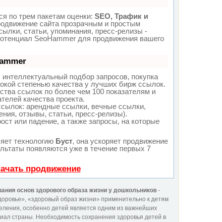
я по трем пакетам оценки:
SEO, Трафик и
одвижение сайта прозрачным и простым
ылки, статьи, упоминания, пресс-релизы -
потенциал SeoHammer для продвижения вашего
Hammer
 интеллектуальный подбор запросов, покупка
окой степенью качества у лучших бирж ссылок.
ства ссылок по более чем 100 показателям и
телей качества проекта.
сылок: арендные ссылки, вечные ссылки,
ния, отзывы, статьи, пресс-релизы).
ост или падение, а также запросы, на которые
яет технологию
Буст
, она ускоряет продвижение
ультаты появляются уже в течение первых 7
Начать продвижение
ания основ здорового образа жизни у дошкольников
-
оровье», «здоровый образ жизни» применительно к детям
еления, особенно детей является одним из важнейших
иал страны. Необходимость сохранения здоровья детей в