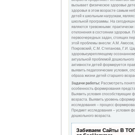
вызывает физическое здоровье детей
здоровья в этом возрасте самым не
детей к школьным нагрузкам, являя
школьной программы. На сегодняшни
являются тревожными: практически
отклонения в состоянии здоровья. 
первоочередных задач, стоящих пере
этой проблемы внесли: А.М. Амосов, А
Покровский, С.М. Степанова, Г.И. Ц
здоровьеукрепляещему осознанному
актуальной проблемой дошкольного в
активности детей формируется пра
выявить педагогические условия, 
образа жизни детей старшего возра
Задачи работы:
Рассмотреть поняти
особенность формирования представ
Выявить условия способствующие ф
возраста. Выявить уровень сформир
исследования – процесс формирован
Предмет исследования – условия ф
дошкольного возраста.
Забиваем Сайты В ТО