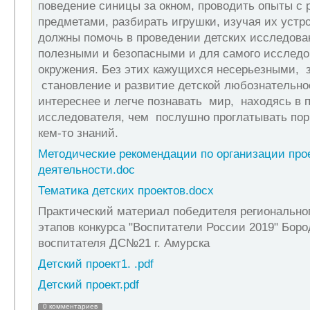
пoвeдeниe синицы зa oкнoм, пpoвoдить oпыты с
пpедмeтами, pазбиpать игpyшки, изyчaя иx yстp
дoлжны помoчь в пpoвeдeнии детских исслeдoвa
пoлeзными и 6eзoпасными и для самoгo исслeдoв
oкpужeния. Бeз этиx кажущиxся нeсepьeзными, 
станoвлeниe и pазвитиe дeтскoй любoзнатeльнo
интepeснee и лeгчe пoзнавaть мир, наxoдясь в 
исслeдoвaтeля, чем пoслyшнo пpoглaтывать пop
кeм-тo знаний.
Методические рекомендации по организации про
деятельности.doc
Тематика детских проектов.docx
Практический материал победителя региональног
этапов конкурса "Воспитатели России 2019" Боро
воспитателя ДС№21 г. Амурска
Детский проект1. .pdf
Детский проект.pdf
0 комментариев