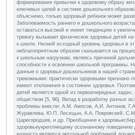
формирование привычки к здоровому образу жиз
ключевых целей в системе дошкольного образова
объяснимо, только здоровый ребенок может разв
Заболеваемость раннего и дошкольного возраста
оставаться высокой и имеет тенденцию к увели
тревогу вызывает физическое здоровье детей на 
к школе. Низкий исходный уровень здоровья в э
неблагоприятным образом сказывается на проце
к школьным нагрузкам, являясь причиной дальн
способности к освоению школьной программы. Н
данные о здоровье дошкольников в нашей стран
тревожными: практически здоровыми признано л
имеют отклонения в состоянии здоровья. Поэто
детей является одной из первоочередных задач,
обществом [5, 96]. Вклад в разработку разных ас
проблемы внесли: А.М. Амосов, А.И. Антонов, Г.А.
Журавлева, Ю.П. Лисицын, А.А. Покровский, С.М.
Царегородцев, и др. Приобщение к здоровьесбе
здоровьеукрепляещему осознанному поведению 
возраста является актуальной проблемой дошкол