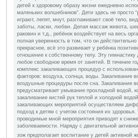
детей к здоровому образу жизни ежедневно испо
маленьких волшебников”. Дети здесь не просто “
играют, лепят, мнут, разглаживают своё тело, ви
заботы, ласки, любви. Делая массаж живота, шеи
раковин и т.д., ребёнок воздействует на весь орг
полная уверенность в том, что он действительно 
прекрасное, всё это развивает у ребёнка позити
отношение к собственному телу. Эту гимнастику
любое свободное время от занятий. В течение г
комплекс закаливающих процедур с использова
факторов: воздуха, солнца, воды. Закаливание 
воздушные процедуры после сна. Закаливание в
предусматривает умывание прохладной водой, к
закаливание кистей рук теплой и холодной водо
закаливающих мероприятий осуществляем диф
подход к детям с учетом состояния их здоровья.
проводимые мной мероприятия приводят к сниж
заболеваемости. Наряду с двигательной активн
зож предполагает воспитание у детей активной 