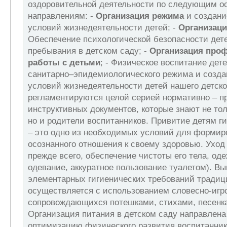
оздоровительной деятельности по следующим о
направлениям: -
Организация режима
и создани
условий жизнедеятельности детей; -
Организаци
Обеспечение психологической безопасности дете
пребывания в детском саду; -
Организация про
работы с детьми
; - Физическое воспитание дет
санитарно–эпидемиологического режима и созда
условий жизнедеятельности детей нашего детско
регламентируются целой серией нормативно – п
инструктивных документов, которые знают не то
но и родители воспитанников. Привитие детям г
– это одно из необходимых условий для формир
осознанного отношения к своему здоровью. Уход 
прежде всего, обеспечение чистоты его тела, од
одевание, аккуратное пользование туалетом). В
элементарных гигиенических требований традиц
осуществляется с использованием словесно-игр
сопровождающихся потешками, стихами, песенка
Организация питания в детском саду направлена
оптимизацию физического развития воспитанник