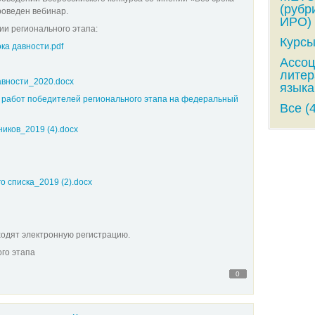
(рубр
роведен вебинар.
ИРО) 
и регионального этапа:
Курсы
а давности.pdf
Ассоц
литер
вности_2020.docx
языка
 работ победителей регионального этапа на федеральный
Все (
иков_2019 (4).docx
 списка_2019 (2).docx
ходят электронную регистрацию.
ого этапа
0