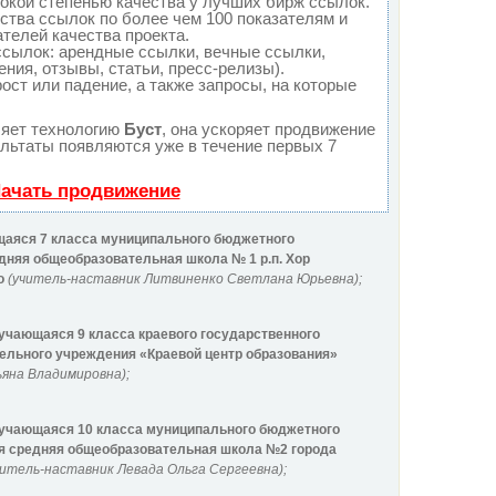
окой степенью качества у лучших бирж ссылок.
ства ссылок по более чем 100 показателям и
телей качества проекта.
сылок: арендные ссылки, вечные ссылки,
ния, отзывы, статьи, пресс-релизы).
ост или падение, а также запросы, на которые
яет технологию
Буст
, она ускоряет продвижение
ультаты появляются уже в течение первых 7
Начать продвижение
аяся 7 класса
муниципального бюджетного
дняя общеобразовательная школа № 1 р.п. Хор
о
(учитель-наставник Литвиненко Светлана Юрьевна);
учающаяся 9 кл
асса краевого государственного
тельного учреждения «Краевой центр образования»
ьяна Владимировна
);
учающаяся 10 кл
асса муниципального бюджетного
я средняя общеобразовательная школа №2 города
итель-наставник Левада Ольга Сергеевна
);