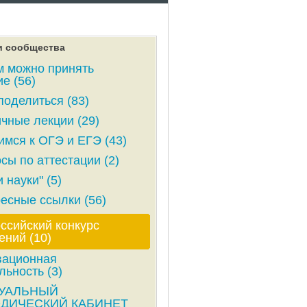
и сообщества
м можно принять
ие (56)
поделиться (83)
чные лекции (29)
имся к ОГЭ и ЕГЭ (43)
сы по аттестации (2)
 науки" (5)
есные ссылки (56)
ссийский конкурс
ений (10)
вационная
льность (3)
УАЛЬНЫЙ
ДИЧЕСКИЙ КАБИНЕТ