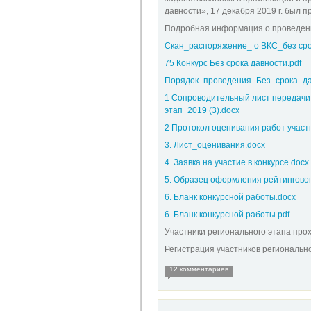
давности», 17 декабря 2019 г. был п
Подробная информация о проведени
Скан_распоряжение_ о ВКС_без срок
75 Конкурс Без срока давности.pdf
Порядок_проведения_Без_срока_да
1 Сопроводительный лист передачи
этап_2019 (3).docx
2 Протокол оценивания работ участн
3. Лист_оценивания.docx
4. Заявка на участие в конкурсе.docx
5. Образец оформления рейтингового
6. Бланк конкурсной работы.docx
6. Бланк конкурсной работы.pdf
Участники регионального этапа про
Регистрация участников региональн
12 комментариев