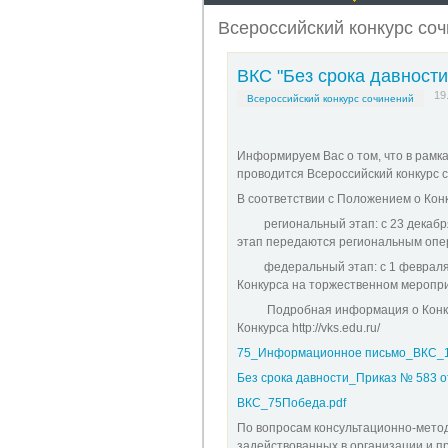
Всероссийский конкурс со
ВКС "Без срока давности
19
Всероссийский конкурс сочинений
Информируем Вас о том, что в рамк
проводится Всероссийский конкурс 
В соответствии с Положением о Кон
региональный этап: с 23 декабря 
этап передаются региональным опер
федеральный этап: с 1 февраля 20
Конкурса на торжественном мероприят
Подробная информация о Конкур
Конкурса http://vks.edu.ru/
75_Информационное письмо_ВКС_12
Без срока давности_Приказ № 583 от
ВКС_75Победа.pdf
По вопросам консультационно-метод
задействованных в организации и п