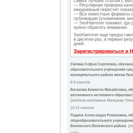
самых лучших ссылок с выс
— Регулярная проверка каче
ежедневный пересчет показа
— Все известные форматы с
публикации (упоминания, мне
— SeoHammer покажет, где р
нужно обратить внимание.
SeoHammer еще предоставл
в десятки раз, а первые рез
дней.
Зарегистрироваться и 
Силина Софья Сергеевна,
обучающ
образовательного учреждения сре
муниципального района имени Лаз
8-9 классов
Ваганова Камилла Михайловна,
об
автономного нетипового образова
(
учитель-наставник Мальцева Тат
10-11 классов
Радина Александра Романовна,
об
общеобразовательного учреждени
Вяземского Вяземского района
(
уч