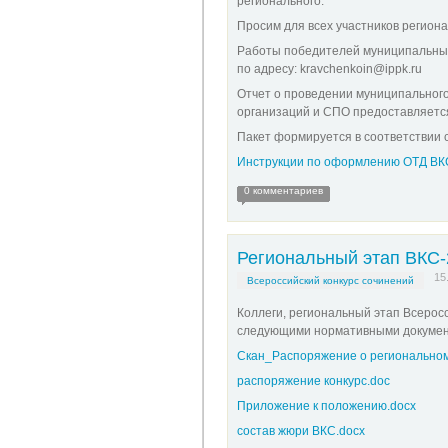
регионального.
Просим для всех участников регион
Работы победителей муниципальных
по адресу: kravchenkoin@ippk.ru
Отчет о проведении муниципального
организаций и СПО предоставляется
Пакет формируется в соответствии 
Инструкции по оформлению ОТД ВКС
0 комментариев
Региональный этап ВКС-
15
Всероссийский конкурс сочинений
Коллеги, региональный этап Всеросс
следующими нормативными докумен
Скан_Распоряжение о региональном 
распоряжение конкурс.doc
Приложение к положению.docx
состав жюри ВКС.docx