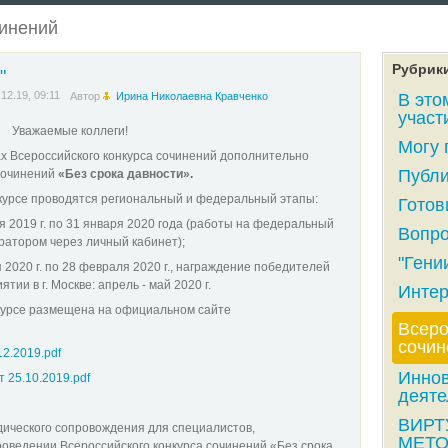
чинений
Рубрик
"
.12.19, 09:11
Автор
Ирина Николаевна Кравченко
В это
участ
Уважаемые коллеги!
Могу 
ах Всероссийского конкурса сочинений дополнительно
Публи
сочинений
«Без срока давности».
курсе проводятся региональный и федеральный этапы:
Готов
2019 г. по 31 января 2020 года (работы на федеральный
Вопро
атором через личный кабинет);
"Гении
20 г. по 28 февраля 2020 г., награждение победителей
ии в г. Москве: апрель - май 2020 г.
Интер
се размещена на официальном сайте
Всеро
сочин
.2019.pdf
Инно
 25.10.2019.pdf
деяте
ВИРТ
ического сопровождения для специалистов,
МЕТО
роведении Всероссийского конкурса сочинений «Без срока