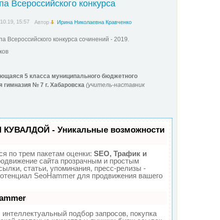
па Всероссийского конкурса
.10.19, 15:57
Автор
Ирина Николаевна Кравченко
а Всероссийского конкурса сочинений - 2019.
ков
ающаяся 5 класса
муниципального бюджетного
я
гимназия № 7 г. Хабаровска
(учитель-наставник
П КУВАЛДОЙ - Уникальные возможности
я по трем пакетам оценки:
SEO, Трафик и
одвижение сайта прозрачным и простым
ылки, статьи, упоминания, пресс-релизы -
потенциал SeoHammer для продвижения вашего
Hammer
 интеллектуальный подбор запросов, покупка