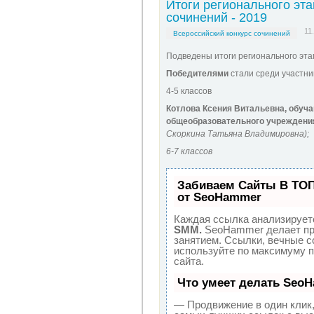
Итоги регионального эта
сочинений - 2019
11
Всероссийский конкурс сочинений
Подведены итоги регионального этап
Победителями
стали среди участни
4-5 классов
Котлова Ксения Витальевна, обуч
общеобразовательного учреждени
Скоркина Татьяна Владимировна);
6-7 классов
Забиваем Сайты В ТО
от SeoHammer
Каждая ссылка анализируетс
SMM.
SeoHammer делает пр
занятием. Ссылки, вечные сс
используйте по максимуму 
сайта.
Что умеет делать Seo
— Продвижение в один клик,