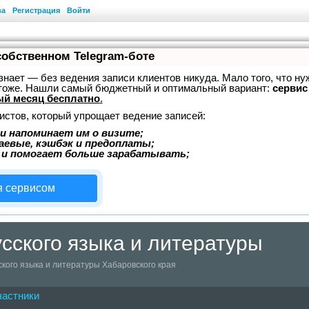
ва
Регистрация
Войти
собственном Telegram-боте
, знает — без ведения записи клиентов никуда. Мало того, что ну
 тоже. Нашли самый бюджетный и оптимальный вариант:
сервис 
й месяц бесплатно
.
истов, который упрощает ведение записей:
и напоминает им о визите;
аевые, кэшбэк и предоплаты;
 и помогает больше зарабатывать;
я сервисом
сского языка и литературы
кого языка и литературы Хабаровского края
частники