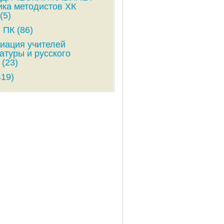
ика методистов ХК
(5)
 ПК (86)
иация учителей
атуры и русского
 (23)
419)