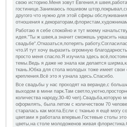
свою историю.Меня зовут Евгения,я швея,работ
гостинице.Занимаюсь пошивом штор,покрывал,ск
другого что нужно для этой сферы обслуживания.
отношения к декораторам,флористам,художникам
Работаю я себе спокойно и тут моему начальству
идея."Ты ж швея,а значит сможешь украсить наш
свадьбе".Отказаться,потерять работу.Согласилас
что.И тут хочу выразить огромную благодарност
просто меня спасло.Я изучила здесь всё,постоя
темы.Ведь я даже не знала как делается ширма,к
ткань.Юбка для стола молодых тоже имеет свои
крепления.Всё это я узнала здесь.Спасибо.
Все свадьбы у нас проходят на веранде,с больш
выходом в мини парк.Там светло,уютно,просторн
количества народу,30-40 чел).Свадьба,которую 
оформлять, была летом с количеством 70 челов
старалась как могла.Если с тканью я ещё могу с
цветами я работала впервые.Гостевые столы это
цветы,на столе молодоженов живая флористика