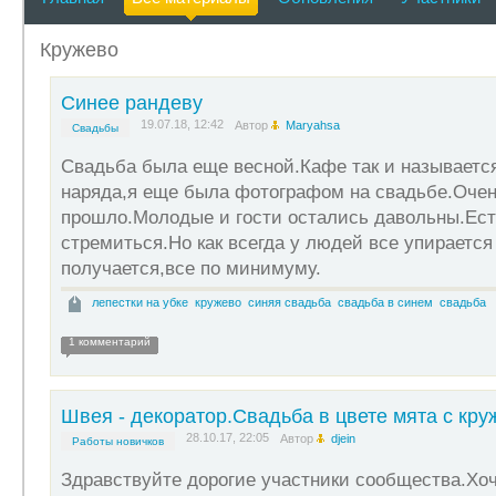
Кружево
Синее рандеву
19.07.18, 12:42
Автор
Maryahsa
Свадьбы
Свадьба была еще весной.Кафе так и называетс
наряда,я еще была фотографом на свадьбе.Очен
прошло.Молодые и гости остались давольны.Есть
стремиться.Но как всегда у людей все упирается 
получается,все по минимуму.
лепестки на убке
кружево
синяя свадьба
свадьба в синем
свадьба
1 комментарий
Швея - декоратор.Свадьба в цвете мята с кру
28.10.17, 22:05
Автор
djein
Работы новичков
Здравствуйте дорогие участники сообщества.Хоч