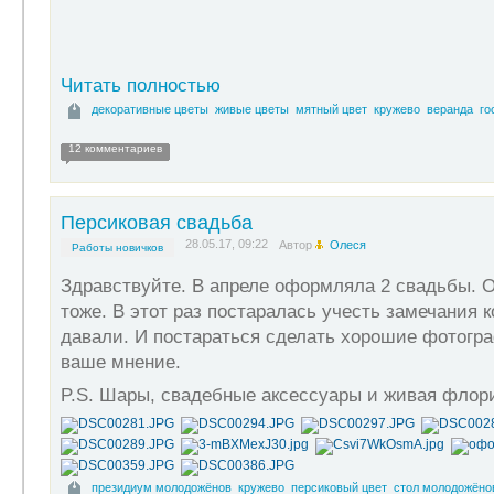
Читать полностью
декоративные цветы
живые цветы
мятный цвет
кружево
веранда
го
12 комментариев
Персиковая свадьба
28.05.17, 09:22
Автор
Олеся
Работы новичков
Здравствуйте. В апреле оформляла 2 свадьбы. 
тоже. В этот раз постаралась учесть замечания 
давали. И постараться сделать хорошие фотогр
ваше мнение.
P.S. Шары, свадебные аксессуары и живая флор
президиум молодожёнов
кружево
персиковый цвет
стол молодожёно