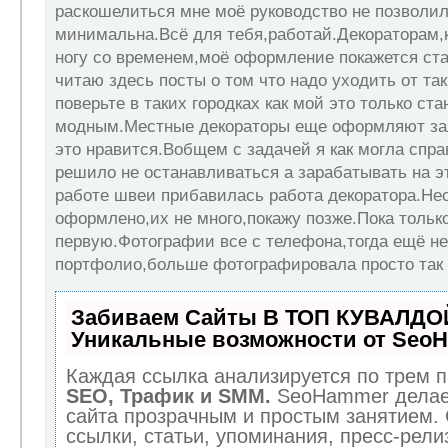
раскошелиться мне моё руководство не позволил
минимальна.Всё для тебя,работай.Декораторам,
ногу со временем,моё оформление покажется ст
читаю здесь посты о том что надо уходить от т
поверьте в таких городках как мой это только ст
модным.Местные декораторы еще оформляют з
это нравится.Вобщем с задачей я как могла спра
решило не останавливаться а зарабатывать на э
работе швеи прибавилась работа декоратора.Нес
оформлено,их не много,покажу позже.Пока толь
первую.Фотографии все с телефона,тогда ещё не
портфолио,больше фотографировала просто так 
Забиваем Сайты В ТОП КУВАЛДОЙ
Уникальные возможности от Seo
Каждая ссылка анализируется по трем п
SEO, Трафик и SMM.
SeoHammer делае
сайта прозрачным и простым занятием.
ссылки, статьи, упоминания, пресс-рели