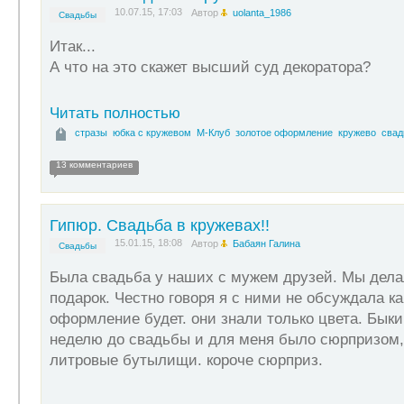
10.07.15, 17:03
Автор
uolanta_1986
Свадьбы
Итак...
А что на это скажет высший суд декоратора?
Читать полностью
стразы
юбка с кружевом
М-Клуб
золотое оформление
кружево
свад
13 комментариев
Гипюр. Свадьба в кружевах!!
15.01.15, 18:08
Автор
Бабаян Галина
Свадьбы
Была свадьба у наших с мужем друзей. Мы дел
подарок. Честно говоря я с ними не обсуждала к
оформление будет. они знали только цвета. Быки
неделю до свадьбы и для меня было сюрпризом, 
литровые бутылищи. короче сюрприз.