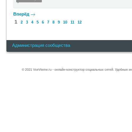
Вперёд
1
2
3
4
5
6
7
8
9
10
11
12
Администрация сообщества
© 2021 VseVteme.ru - онлайн-конструктор социальных сетей. Удобные 