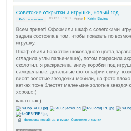
Советские открытки и игрушки, новый год
03.12.18, 10:31
Автор
Katrin_Elagina
Работы новичков
Всем привет! Оформили шкаф с советскими игр
задача состояла в том, чтобы показать по возм
игрушку,
Шкаф обили бархатом шоколадного цвета,паравоз
сгладила углы папье-маше), потом покрасила ак
сколотил, я раскрасила, внизу коробки под игруш
самодельные, детальные фотографии скину поз
висят золотые звездочки-мобили, на фото плохо 
ветках тоже блестят маленькие золотые звездоч
хорошо:)
как-то так:)
фотозона
новый год
игрушки
Советские открытки
4 комментария