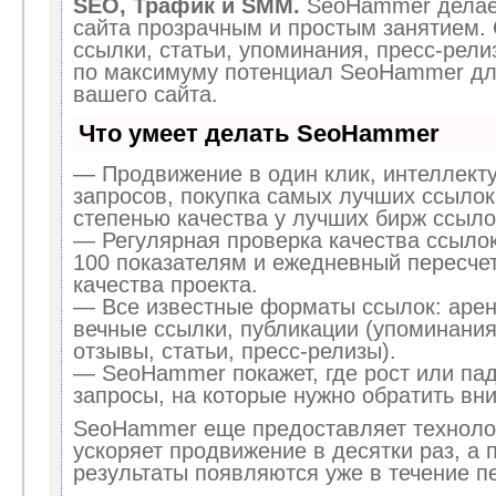
SEO, Трафик и SMM.
SeoHammer делае
сайта прозрачным и простым занятием.
ссылки, статьи, упоминания, пресс-рели
по максимуму потенциал SeoHammer дл
вашего сайта.
Что умеет делать SeoHammer
— Продвижение в один клик, интеллект
запросов, покупка самых лучших ссылок
степенью качества у лучших бирж ссыло
— Регулярная проверка качества ссылок
100 показателям и ежедневный пересчет
качества проекта.
— Все известные форматы ссылок: арен
вечные ссылки, публикации (упоминания
отзывы, статьи, пресс-релизы).
— SeoHammer покажет, где рост или пад
запросы, на которые нужно обратить вн
SeoHammer еще предоставляет технол
ускоряет продвижение в десятки раз, а 
результаты появляются уже в течение п