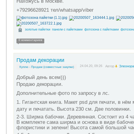
Нахожусь в Москве.
+79296628921 тел/whatsapp/viber
золотые пайетки
панели с пайетками
фотозона с пайетками
фотозон
0 комментариев
Продам декорации
24.04.20, 09:26
Автор
Элеонора
Куплю - Продам (совместные закупки)
Добрый день всем)))
Продаю декорации.
Дополнительные фото по запросу в лс.
1. Гигантская книга.
Макет psd для печати, в нём
дату и печатать. Высота 230 см. Две половинки.
2-3. Ширма бабочки. Д
еревянная. Состоит из 4 ч
В комплекте сама ширма и основа в виде бабочек
флористики и зелени! Высота самой большой ча