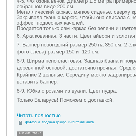
4-5. Фотозона венок.
Диаметр 1,5 метра примерно
собранном виде 200 см.
Металлический каркас, мягкое сиденье, сверху кр
Закрывала тканью каркас, чтобы она свисала с не
эффект подвесных качелей.
Продается только сам каркас без зелени и цветов
6.
Арка кованная, 3 части. Цвет айвори и золотая
7.
Баннер новогодний размер 250 на 350 см. 2 ёл
фото слева) размер 150 и 120 см.
8-9. Ширма пенопластовая. Зашпаклёвана и покр
деревянной основой, достаточно прочная. Средня
Крайние 2 цельные. Середину можно задрапиров
вставить баннер.
8-9. Юбка с розами из вуали. Цвет пудра.
Только Беларусь! Поможем с доставкой.
Читать полностью
фотозона
продажа декора
гигантская книга
4 комментария