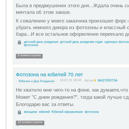
Была в предвкушении этого дня...Ждала очень с
мечтала об этом заказе.
К сожалению у моего заказчика произошел форс
убрать немного декора из фотозоны и классный 
бара...И все остальное оформление переехало д
детский день рождения
детский день рождения годик
единорог фотоз
фотозона
9 комментариев
Фотозона на юбилей 70 лет
18.02.19, 00:43
Автор
MASTERITSA
Юбилеи и Дни Рождения
Не хватило мне чего-то на фоне, как думаете,что
Может "С днем рождения?", тогда какой лучше с
Блогодарю вас за ответы.
женщине
юбилей
Юбилей оформление
фотозона
10 комментариев