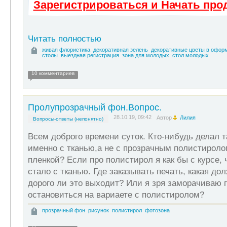
Зарегистрироваться и Начать пр
Читать полностью
живая флористика
декоративная зелень
декоративные цветы в офор
столы
выездная регистрация
зона для молодых
стол молодых
10 комментариев
Пролупрозрачный фон.Вопрос.
28.10.19, 09:42
Автор
Лилия
Вопросы-ответы (непонятно)
Всем доброго времени суток. Кто-нибудь делал т
именно с тканью,а не с прозрачным полистироло
пленкой? Если про полистирол я как бы с курсе, 
стало с тканью. Где заказывать печать, какая до
дорого ли это выходит? Или я зря заморачиваю 
остановиться на вариаете с полистиролом?
прозрачный фон
рисунок
полистирол
фотозона