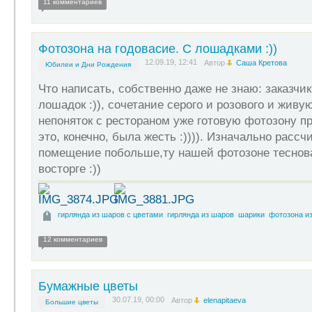
11 комментариев
Фотозона на годовасие. С лошадками :))
12.09.19, 12:41
Автор
Саша Кретова
Юбилеи и Дни Рождения
Что написать, собственно даже не знаю: заказчи
лошадок :)), сочетание серого и розового и живу
непоняток с рестораном уже готовую фотозону п
это, конечно, была жесть :)))). Изначально расс
помещение побольше,ту нашей фотозоне тесновато
восторге :))
гирлянда из шаров с цветами
гирлянда из шаров
шарики
фотозона и
12 комментариев
Бумажные цветы
30.07.19, 00:00
Автор
elenapitaeva
Большие цветы