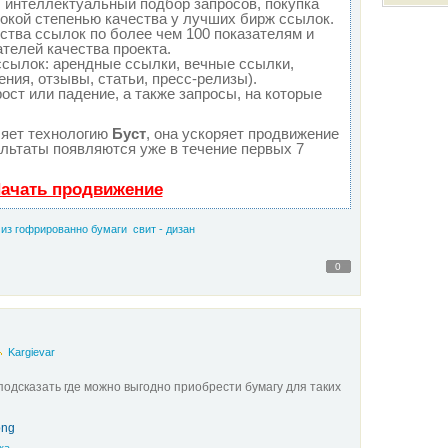
 интеллектуальный подбор запросов, покупка
окой степенью качества у лучших бирж ссылок.
ства ссылок по более чем 100 показателям и
телей качества проекта.
сылок: арендные ссылки, вечные ссылки,
ния, отзывы, статьи, пресс-релизы).
ост или падение, а также запросы, на которые
яет технологию
Буст
, она ускоряет продвижение
ультаты появляются уже в течение первых 7
Начать продвижение
из гофрированно бумаги
свит - дизан
0
Kargievar
одсказать где можно выгодно приобрести бумагу для таких