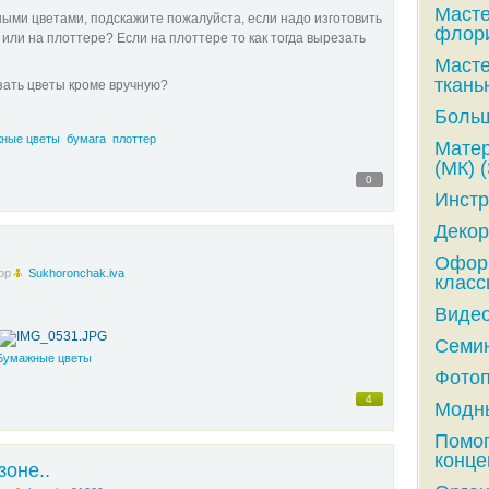
Масте
ыми цветами, подскажите пожалуйста, если надо изготовить
флори
 или на плоттере? Если на плоттере то как тогда вырезать
Масте
ткань
зать цветы кроме вручную?
Больш
ные цветы
бумага
плоттер
Матер
(МК) (
0
Инстр
Декор
Оформ
ор
Sukhoronchak.iva
класс
Видео
Семин
Бумажные цветы
Фотоп
4
Модны
Помог
конце
зоне..