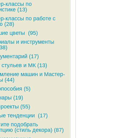
р-классы по
стике (13)
р-классы по работе с
ю (28)
ие цветы (95)
иалы и инструменты
38)
ументарий (17)
 стульев и МК (13)
ление машин и Мастер-
ы (44)
пособия (5)
ары (19)
роекты (55)
е тенденции (17)
ите подобрать
пцию (стиль декора) (87)