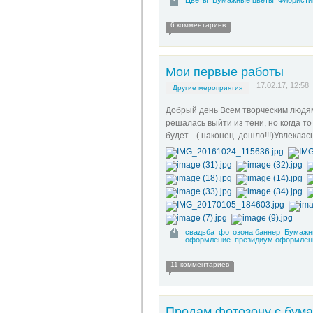
Цветы
Бумажные цветы
Флористи
6 комментариев
Мои первые работы
17.02.17, 12:58
Другие мероприятия
Добрый день Всем творческим людям э
решалась выйти из тени, но когда то
будет....( наконец дошло!!!)Увлекла
свадьба
фотозона баннер
Бумажн
оформление
президиум оформлен
11 комментариев
Продам фотозону с бум