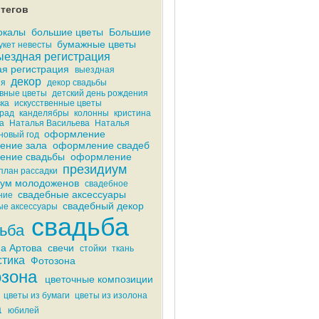
тегов
окалы
большие цветы
Большие
бумажные цветы
укет невесты
ыездная регистрация
я регистрация
выездная
декор
ия
декор свадьбы
вные цветы
детский день рождения
ка
искусственные цветы
рад
канделябры
колонны
кристина
а
Наталья Васильева
Наталья
оформление
новый год
ение зала
оформление свадеб
ение свадьбы
оформление
президиум
план рассадки
иум молодоженов
свадебное
свадебные аксессуары
ние
свадебный декор
е аксессуары
свадьба
ьба
а Артова
свечи
стойки
ткань
тика
Фотозона
зона
цветочные композиции
цветы из бумаги
цветы из изолона
а
юбилей