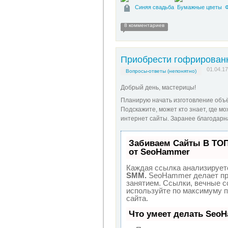
Синяя свадьба
Бумажные цветы
Ф
8 комментариев
Приобрести гофрирован
01.04.17
Вопросы-ответы (непонятно)
Добрый день, мастерицы!
Планирую начать изготовление объё
Подскажите, может кто знает, где мо
интернет сайты. Заранее благодарн
Забиваем Сайты В ТО
от SeoHammer
Каждая ссылка анализируетс
SMM.
SeoHammer делает пр
занятием. Ссылки, вечные сс
используйте по максимуму 
сайта.
Что умеет делать Seo