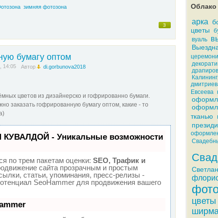
Облако 
отозона
зимняя фотозона
арка
б
3
цветы
б
в
вуаль
Выездна
ную бумагу оптом
церемон
декорати
, 14:05
Автор
di.gorbunova2018
драпиров
Калининг
дмитриев
Евсеева
мных цветов из дизайнерско и гофрированно бумаги.
оформл
жно заказать гофрированную бумагу оптом, какие - то
оформл
а)
тканью
презид
оформле
П КУВАЛДОЙ - Уникальные возможности
Свадебны
Свад
я по трем пакетам оценки:
SEO, Трафик и
одвижение сайта прозрачным и простым
Светлан
ылки, статьи, упоминания, пресс-релизы -
флорис
потенциал SeoHammer для продвижения вашего
фото
цветы
Hammer
ширм