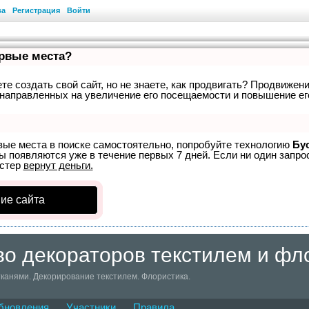
ва
Регистрация
Войти
ервые места?
е создать свой сайт, но не знаете, как продвигать? Продвижени
направленных на увеличение его посещаемости и повышение ег
вые места в поиске самостоятельно, попробуйте технологию
Бу
ы появляются уже в течение первых 7 дней. Если ни один запрос
устер
вернут деньги.
ие сайта
о декораторов текстилем и фл
канями. Декорирование текстилем. Флористика.
бновления
Участники
Правила