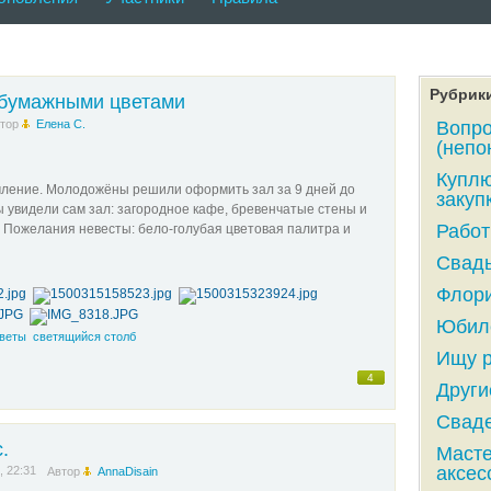
Рубрик
 бумажными цветами
тор
Елена С.
Вопро
(непо
Куплю
ление. Молодожёны решили оформить зал за 9 дней до
закупк
 увидели сам зал: загородное кафе, бревенчатые стены и
Работ
 Пожелания невесты: бело-голубая цветовая палитра и
Свадь
Флори
Юбиле
веты
светящийся столб
Ищу р
4
Други
Сваде
.
Масте
аксес
, 22:31
Автор
AnnaDisain