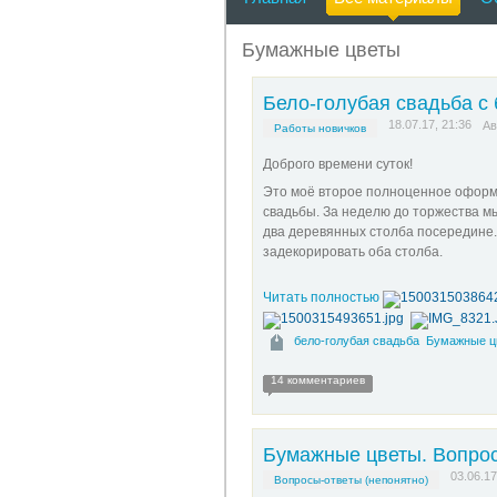
Бумажные цветы
Бело-голубая свадьба с
18.07.17, 21:36
Ав
Работы новичков
Доброго времени суток!
Это моё второе полноценное оформ
свадьбы. За неделю до торжества мы
два деревянных столба посередине.
задекорировать оба столба.
Читать полностью
бело-голубая свадьба
Бумажные ц
14 комментариев
Бумажные цветы. Вопрос
03.06.17
Вопросы-ответы (непонятно)