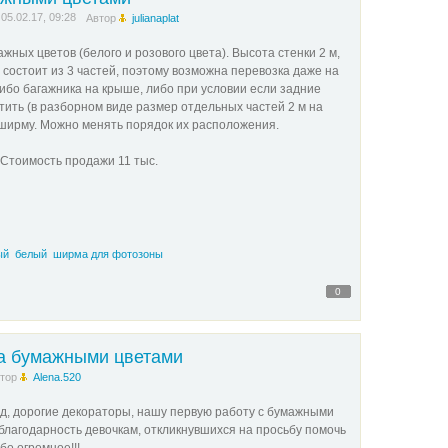
05.02.17, 09:28
Автор
julianaplat
ных цветов (белого и розового цвета). Высота стенки 2 м,
 состоит из 3 частей, поэтому возможна перевозка даже на
ибо багажника на крыше, либо при условии если задние
ить (в разборном виде размер отдельных частей 2 м на
 ширму. Можно менять порядок их расположения.
. Стоимость продажи 11 тыс.
ый
белый
ширма для фотозоны
0
а бумажными цветами
тор
Alena.520
уд, дорогие декораторы, нашу первую работу с бумажными
благодарность девочкам, откликнувшихся на просьбу помочь