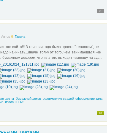
ка
0
Автор
Галина
того сайта!!! В течении года была просто " геологом", не
 надо начинать...иначе толку от того, чем занимаешься -не
сь бумажным декором, что из этого выходит -выношу на суд...
ые цветы
бумажный декор
оформление свадеб
оформление зала
ие
изолон ППЭ
13
ажными цветами