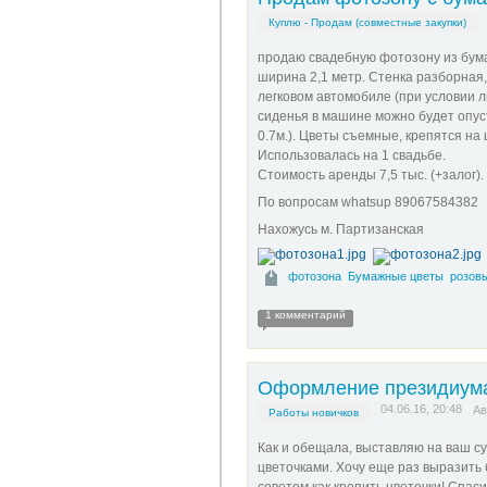
Куплю - Продам (совместные закупки)
продаю свадебную фотозону из бумаж
ширина 2,1 метр. Стенка разборная,
легковом автомобиле (при условии л
сиденья в машине можно будет опуст
0.7м.). Цветы съемные, крепятся на
Использовалась на 1 свадьбе.
Стоимость аренды 7,5 тыс. (+залог)
По вопросам whatsup 89067584382
Нахожусь м. Партизанская
фотозона
Бумажные цветы
розов
1 комментарий
Оформление президиум
04.06.16, 20:48
Ав
Работы новичков
Как и обещала, выставляю на ваш с
цветочками. Хочу еще раз выразить 