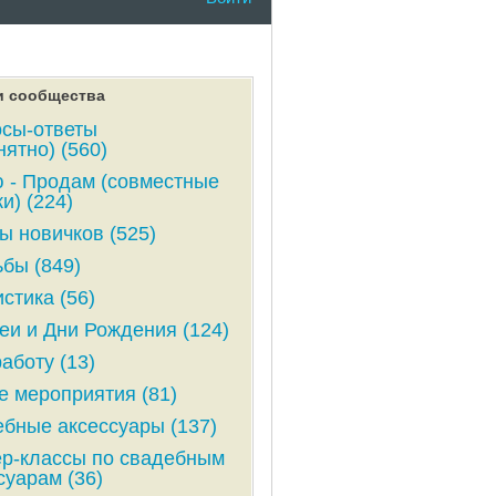
и сообщества
сы-ответы
нятно) (560)
 - Продам (совместные
и) (224)
ы новичков (525)
бы (849)
стика (56)
и и Дни Рождения (124)
аботу (13)
е мероприятия (81)
бные аксессуары (137)
р-классы по свадебным
суарам (36)