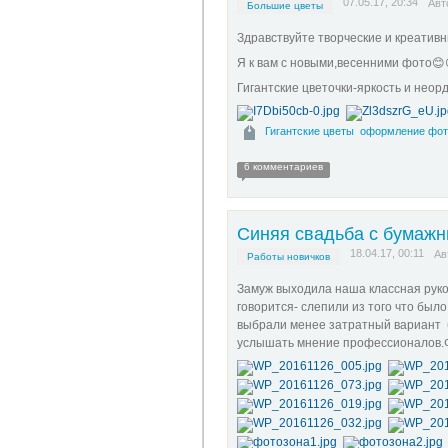
07.05.17, 20:34
Авт
Большие цветы
Здравствуйте творческие и креатив
Я к вам с новыми,весенними фото😊
Гигантские цветочки-яркость и нео
Гигантские цветы
оформление фот
6 комментариев
Синяя свадьба с бумажн
18.04.17, 00:11
Ав
Работы новичков
Замуж выходила наша классная руко
говорится- слепили из того что был
выбрали менее затратный вариант б
услышать мнение профессионалов.Фо