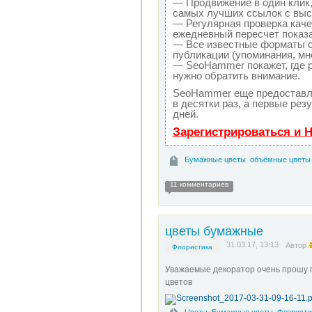
— Продвижение в один клик,
самых лучших ссылок с выс
— Регулярная проверка каче
ежедневный пересчет показа
— Все известные форматы с
публикации (упоминания, мне
— SeoHammer покажет, где р
нужно обратить внимание.
SeoHammer еще предоставл
в десятки раз, а первые рез
дней.
Зарегистрироваться и 
Бумажные цветы
объёмные цветы 
11 комментариев
цветы бумажные
31.03.17, 13:13
Автор
Флористика
Уважаемые декоратор очень прошу п
цветов