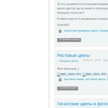
Те кто занимается большими бумажн
много цветов, вы их режете в ручную
большие лепестки?
И какие еще есть возможности выре
спасибо!
гигантские бумажные цветы
Бумаж
18 комментариев
Ростовые цветы
28.05.17, 16:50
Авт
Большие цветы
Мои малышки ;)
ростовые пионы
ростовые цветы
2 комментария
Гигантские цветы в фото