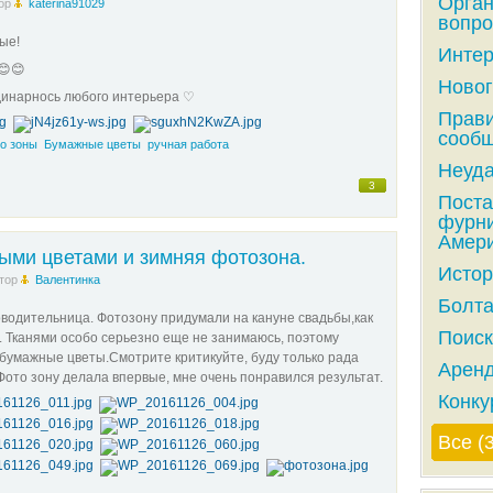
Орга
ор
katerina91029
вопро
ные!
Интер
😊😊
Новог
рдинарнось любого интерьера ♡
Прави
сообщ
о зоны
Бумажные цветы
ручная работа
Неуда
3
Поста
фурни
Амери
ыми цветами и зимняя фотозона.
Истор
тор
Валентинка
Болта
водительница. Фотозону придумали на кануне свадьбы,как
Поиск
о. Тканями особо серьезно еще не занимаюсь, поэтому
умажные цветы.Смотрите критикуйте, буду только рада
Аренд
то зону делала впервые, мне очень понравился результат.
Конку
Все (