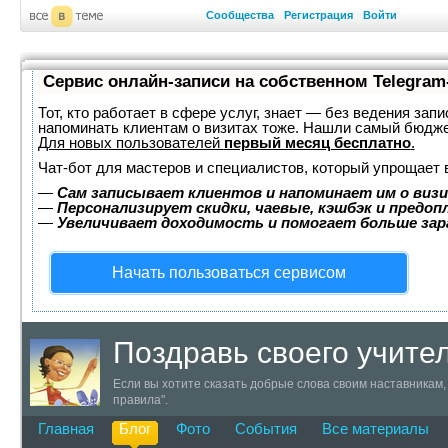
Сообщества
Регистрация
Войти
Сервис онлайн-записи на собственном Telegram
Тот, кто работает в сфере услуг, знает — без ведения запи
напоминать клиентам о визитах тоже. Нашли самый бюдж
Для новых пользователей
первый месяц бесплатно
.
Чат-бот для мастеров и специалистов, который упрощает 
—
Сам записывает клиентов и напоминает им о визи
—
Персонализирует скидки, чаевые, кэшбэк и предоп
—
Увеличивает доходимость и помогает больше за
Начать пользоваться сервисом
Поздравь своего учите
Если вы хотите сказать добрые слова своим наставникам, 
правила".
Главная
Блог
Фото
События
Все материалы