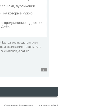
 ссылки, публикации
ы, на которые нужно
яет продвижение в десятки
 дней.
? Завтра уже предстоит этот
ельна любым комментариям. А то
с с головой, а вот на
0
Сделано на
Всевтеме.ру
Нашли ошибку?