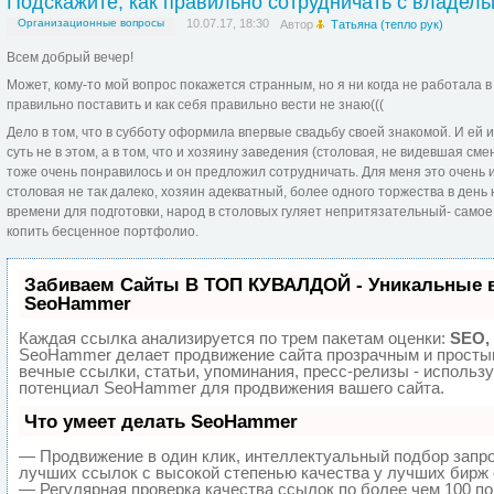
Подскажите, как правильно сотрудничать с владел
Организационные вопросы
10.07.17, 18:30
Автор
Татьяна (тепло рук)
Всем добрый вечер!
Может, кому-то мой вопрос покажется странным, но я ни когда не работала в
правильно поставить и как себя правильно вести не знаю(((
Дело в том, что в субботу оформила впервые свадьбу своей знакомой. И ей и
суть не в этом, а в том, что и хозяину заведения (столовая, не видевшая см
тоже очень понравилось и он предложил сотрудничать. Для меня это очень 
столовая не так далеко, хозяин адекватный, более одного торжества в день
времени для подготовки, народ в столовых гуляет непритязательный- самое
копить бесценное портфолио.
Забиваем Сайты В ТОП КУВАЛДОЙ - Уникальные 
SeoHammer
Каждая ссылка анализируется по трем пакетам оценки:
SEO,
SeoHammer делает продвижение сайта прозрачным и просты
вечные ссылки, статьи, упоминания, пресс-релизы - использ
потенциал SeoHammer для продвижения вашего сайта.
Что умеет делать SeoHammer
— Продвижение в один клик, интеллектуальный подбор запро
лучших ссылок с высокой степенью качества у лучших бирж 
— Регулярная проверка качества ссылок по более чем 100 п