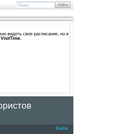
Найти
жно видеть свое расписание, но и
VisitTime.
ористов
Войти