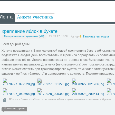
Лента
Анкета участника
Крепление яблок в букете
Материалы и инструменты (МК)
27.09.17, 10:39
Автор
Татьяна (тепло рук)
Всем добрый день!
Хотела поделиться с Вами маленькой идеей крепления в букете яблок или чег
подскажет. Сегодня день воспитателей и я решила порадовать их солнечны
добавлением яблок. Искала на просторах интернета способы крепления, но 
нанизыванием на шпажки. Для меня (не специалиста) это показалось затру
яблоко может слететь при транспортировке букета, тем более этих букетов н
шпажки и ее "несгибаемость" и одновременно хрупкость. Поэтому пришлось 
Яблоки
·
букет из яблок
·
крепление яблок
·
декоративные элементы в букете
29 комментариев