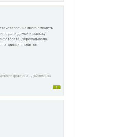
к захотелось немного сгладить
ния с дачи домой и выложу
 в фотосете (перекалывала
, но принцип понятен.
детская фотозона
·
Дюймовочка
8