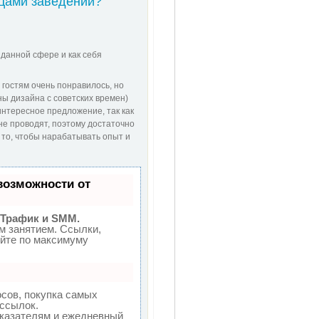
ьцами заведений?
 данной сфере и как себя
 гостям очень понравилось, но
ены дизайна с советских времен)
интересное предложение, так как
 не проводят, поэтому достаточно
 то, чтобы нарабатывать опыт и
возможности от
 Трафик и SMM.
м занятием. Ссылки,
уйте по максимуму
сов, покупка самых
ссылок.
оказателям и ежедневный