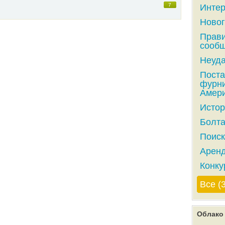
7
Интер
Новог
Прави
сообщ
Неуда
Поста
фурни
Амери
Истор
Болта
Поиск
Аренд
Конку
Все (
Облако 