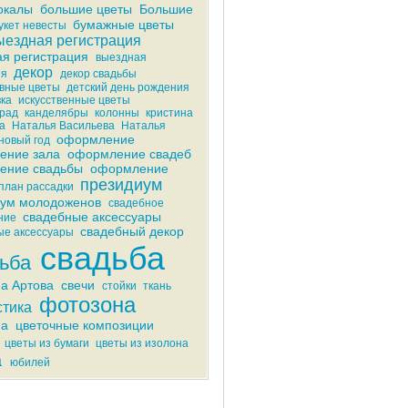
окалы
большие цветы
Большие
бумажные цветы
укет невесты
ыездная регистрация
я регистрация
выездная
декор
ия
декор свадьбы
вные цветы
детский день рождения
ка
искусственные цветы
рад
канделябры
колонны
кристина
а
Наталья Васильева
Наталья
оформление
новый год
ение зала
оформление свадеб
ение свадьбы
оформление
президиум
план рассадки
иум молодоженов
свадебное
свадебные аксессуары
ние
свадебный декор
е аксессуары
свадьба
ьба
а Артова
свечи
стойки
ткань
фотозона
тика
на
цветочные композиции
цветы из бумаги
цветы из изолона
а
юбилей