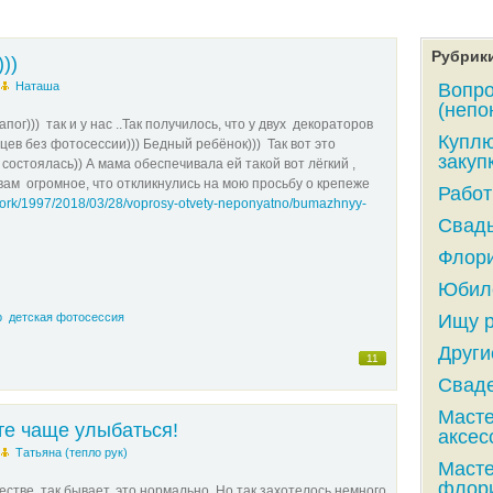
Рубрик
))
р
Наташа
Вопро
(непо
апог))) так и у нас ..Так получилось, что у двух декораторов
Куплю
ев без фотосессии))) Бедный ребёнок))) Так вот это
закупк
состоялась)) А мама обеспечивала ей такой вот лёгкий ,
ам огромное, что откликнулись на мою просьбу о крепеже
Работ
ork/1997/2018/03/28/voprosy-otvety-neponyatno/bumazhnyy-
Свадь
Флори
Юбиле
р
детская фотосессия
Ищу р
Други
11
Сваде
Масте
те чаще улыбаться!
аксес
р
Татьяна (тепло рук)
Масте
флори
стве, так бывает, это нормально. Но так захотелось немного