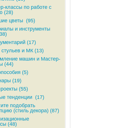
р-классы по работе с
ю (28)
ие цветы (95)
иалы и инструменты
38)
ументарий (17)
 стульев и МК (13)
ление машин и Мастер-
ы (44)
пособия (5)
ары (19)
роекты (55)
е тенденции (17)
ите подобрать
пцию (стиль декора) (87)
низационные
сы (48)