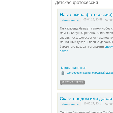
Детская фотосессия
Настёнкина фотосессия))
05.04.18, 13:59
Авто
Фотопроекты
Так уж всегда бывает, сапожник без с
мамы и бабушки ребёнок был 9 месяц
свершилось, фотосессия наконец то 
мобильный декор. Спасибо девочки в
бумажного декора к стенам))))
/netw
dekor
Читать полностью
фотосессия крохи
бумажный деко
18 комментариев
Сказка рядом или давай
10.08.17, 23:14
Авто
Фотопроекты
Сегодня был горячий денек в Сообще