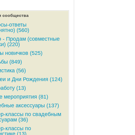
и сообщества
сы-ответы
нятно) (560)
 - Продам (совместные
и) (220)
ы новичков (525)
бы (849)
стика (56)
и и Дни Рождения (124)
аботу (13)
е мероприятия (81)
бные аксессуары (137)
р-классы по свадебным
суарам (36)
р-классы по
стике (13)