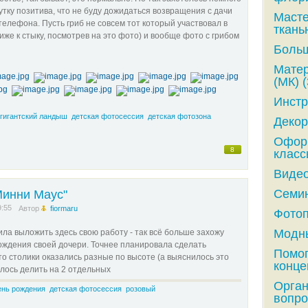
утку позитива, что не буду дожидаться возвращения с дачи
Масте
елефона. Пусть гриб не совсем тот который участвовал в
ткань
же к стыку, посмотрев на это фото) и вообще фото с грибом
Больш
Матер
(МК) (
Инстр
гигантский ландыш
детская фотосессия
детская фотозона
Декор
Оформ
8
класс
Видео
Семин
Минни Маус"
9:55
Автор
fiormaru
Фотоп
Модны
ла выложить здесь свою работу - так всё больше захожу
рождения своей дочери. Точнее планировала сделать
Помог
что столики оказались разные по высоте (а выяснилось это
конце
шлось делить на 2 отдельных
Орга
ень рождения
детская фотосессия
розовый
вопро