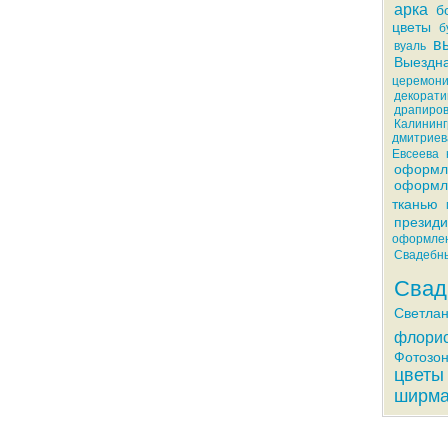
арка
б
цветы
б
в
вуаль
Выездна
церемон
декорати
драпиров
Калининг
дмитриев
Евсеева
оформл
оформл
тканью
презид
оформле
Свадебны
Свад
Светлан
флорис
Фотозо
цветы
ширм