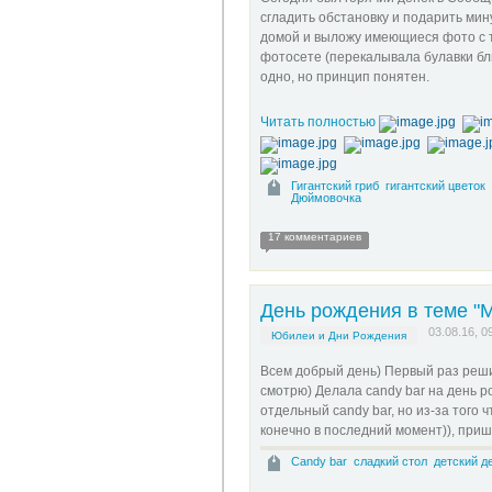
сгладить обстановку и подарить мин
домой и выложу имеющиеся фото с т
фотосете (перекалывала булавки бли
одно, но принцип понятен.
Читать полностью
Гигантский гриб
гигантский цветок
Дюймовочка
17 комментариев
День рождения в теме "
03.08.16, 0
Юбилеи и Дни Рождения
Всем добрый день) Первый раз реши
смотрю) Делала candy bar на день 
отдельный candy bar, но из-за того 
конечно в последний момент)), при
Candy bar
сладкий стол
детский д