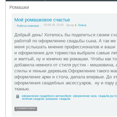
Ромашки
Моё ромашковое счастье
03.08.18, 13:59
Автор
Ольга
Работы новичков
Добрый день! Хотелось бы поделиться своим сча
работой по оформлению свадьбы сына. А так же 
меня услышать мнение профессионалов и ваши 
и оформление для торжества выбрали самые лет
и желтый, ну и конечно же ромашки. Чтобы как то
добавила немного от стиля рустик - мешковина, ш
спилы и пеньки деревьев.Оформление такого ма
оформление арки и стола, делала впервые. До эт
оформления свадебных аксессуаров, ну и пару 
тканью.
оформление свадебного автомобиля
оформление зала
свадьба руст
зеленая свадьба
ромашки
свадьба
2 комментария