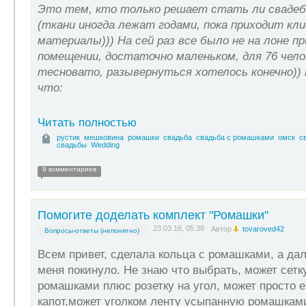
Это тем, кто только решает стать ли сваде
(ткани иногда лежат годами, пока приходит кл
материалы))) На сей раз все было не на лоне пр
помещении, достаточно маленьком, для 76 чело
тесновато, разывернуться хотелось конечно)) н
что:
Читать полностью
рустик
мешковина
ромашки
свадьба
свадьба с ромашками
омск
с
свадьбы
Wedding
9 комментариев
Помогите доделать комплект "Ромашки"
23.03.16, 05:38
Автор
tovaroved42
Вопросы-ответы (непонятно)
Всем привет, сделала кольца с ромашками, а да
меня покинуло. Не знаю что выбрать, может сетк
ромашками плюс розетку на угол, может просто 
капот,может уголком ленту усыпанную ромашкам