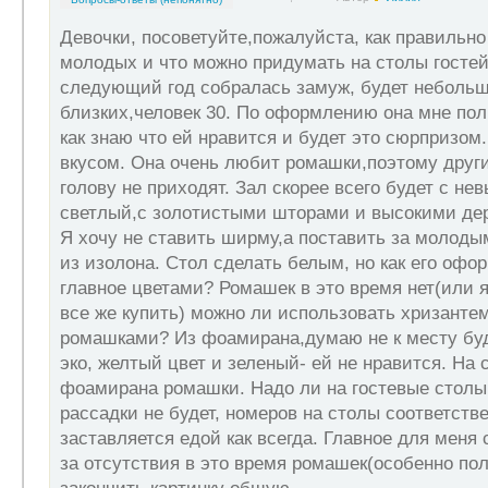
Девочки, посоветуйте,пожалуйста, как правильн
молодых и что можно придумать на столы гостей
следующий год собралась замуж, будет небольшо
близких,человек 30. По оформлению она мне пол
как знаю что ей нравится и будет это сюрпризом.
вкусом. Она очень любит ромашки,поэтому други
голову не приходят. Зал скорее всего будет с не
светлый,с золотистыми шторами и высокими де
Я хочу не ставить ширму,а поставить за молод
из изолона. Стол сделать белым, но как его офо
главное цветами? Ромашек в это время нет(или
все же купить) можно ли использовать хризанте
ромашками? Из фоамирана,думаю не к месту буд
эко, желтый цвет и зеленый- ей не нравится. На
фоамирана ромашки. Надо ли на гостевые столы
рассадки не будет, номеров на столы соответстве
заставляется едой как всегда. Главное для меня 
за отсутствия в это время ромашек(особенно пол