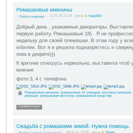
Ромашковые именины
12.01.18, 21:28
Автор
happi555
Работы новичков
Добрый день , уважаемые декораторы. Выставля
первую работу. Ромашковые 18) . Я не профиссио
недельку для своей племяшки. В этом году у все
юбилеи. Вот я и решила поднапрягтись и сверкн
пока в декрете)))
К критике отношусь нормально, выставила чтоб
мнение
фото 3, 4 с телефона
Ромашковые именины
ромашковые 18
ромашка
ростовые ромашки
ромашки
ромашковая фотозона
ромашковый кенди бар
3 комментария
Свадьба с ромашками зимой. Нужна помощь.
08.12.17, 07:09
Автор
Лилия
Вопросы-ответы (непонятно)