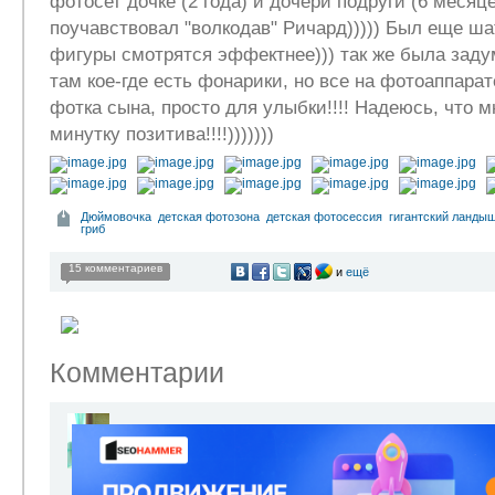
фотосет дочке (2 года) и дочери подруги (6 месяце
поучавствовал "волкодав" Ричард))))) Был еще шат
фигуры смотрятся эффектнее))) так же была заду
там кое-где есть фонарики, но все на фотоаппара
фотка сына, просто для улыбки!!!! Надеюсь, что м
минутку позитива!!!!)))))))
Дюймовочка
детская фотозона
детская фотосессия
гигантский ланды
гриб
15 комментариев
и
ещё
Комментарии