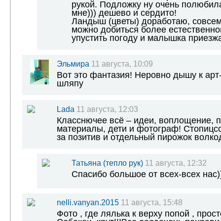
рукой. Подложку ну очень полюбила
мне))) дешево и сердито!
Ландыш (цветы) доработаю, совсем
можно добиться более естественн
упустить погоду и малышка приезж
Эльмира
11 августа, 10:09
Вот это фантазия! Неровно дышу к арт
шляпу
Lada
11 августа, 12:03
Класснючее всё – идеи, воплощение, 
материалы, дети и фотограф! Стопицсо
за позитив и отдельный пирожок волкод
Татьяна (тепло рук)
11 августа, 12:32
Спасибо большое от всех-всех нас))
nelli.vanyan.2015
11 августа, 15:48
Фото , где лялька к верху попой , прос