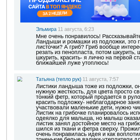
Эльмира
11 августа, 6:23
Мне очень понравилось! Рассказывайте 
Ландыши и ромашки из подложки, это п
листочки? А гриб? Гриб вообще интере
резать из пенопласта, потом шкурить, 
шкурить, красить- я лично на первой ст
ближайшей луже утоплюсь!
Татьяна (тепло рук)
11 августа, 7:57
Листики ландыша тоже из подложки, он
нужную жесткость, для цвета просто с
тонкий фетр, который продается в руло
красить подложку- неблагодарное заня
участвовали маленькие дети, нужно чис
Листик на грибочке планировалось исп
одеялко для малыша, но малыш оказа
листик занял достойное место на грибк
шился из ткани и фетра сверху. Прожил
очень понравилась идея и как воплотил
тоненькие белые валики-утеплители дл