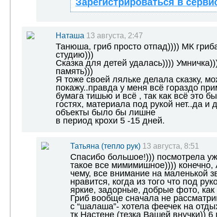
Зарегистрироваться в серви
Наташа
13 августа, 2:47
Танюша, гриб просто отпад)))) МК гриба
студию)))
Сказка для детей удалась)))) Умничка))
память)))
Я тоже своей ляльке делала сказку, мо
покажу..правда у меня всё гораздо пр
бумага тишью и всё , так как всё это бы
гостях, материала под рукой нет..да и 
объекты было бы лишне
в период крохи 5 -15 дней.
Татьяна (тепло рук)
13 августа, 8:51
Спасибо большое!))) посмотрела уж
такое все мимимишное)))) конечно, 
чему, все внимание на маленькой з
нравится, когда из того что под ру
яркие, задорные, добрые фото, как 
Гриб вообще сначала не рассматри
с “шалаша”- хотела феечек на отды
тк Настене (тезка Вашей внучки)) 