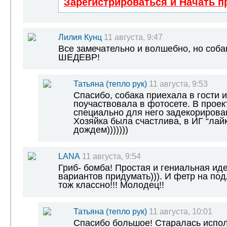
Зарегистрироваться и Начать 
Лилия Кунц
11 августа, 9:47
Все замечательно и волшебно, но соба
ШЕДЕВР!
Татьяна (тепло рук)
11 августа, 9:53
Спасибо, собака приехала в гости 
поучаствовала в фотосете. В проек
специально для него задекорировано
Хозяйка была счастлива, в ИГ “лай
дождем)))))))
LANA
11 августа, 9:54
Гриб- бомба! Простая и гениальная иде
вариантов придумать))). И фетр на по
тож классно!!! Молодец!!
Татьяна (тепло рук)
11 августа, 10:01
Спасибо большое! Старалась исполь