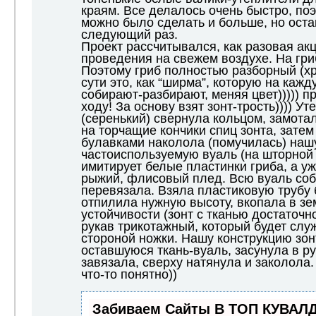
краям. Все делалось очень быстро, по
можно было сделать и больше, но оста
следующий раз.
Проект рассчитывался, как разовая ак
проведения на свежем воздухе. На гри
Поэтому гриб полностью разборный (хр
сути это, как “ширма”, которую на каж
собирают-разбирают, меняя цвет))))) 
ходу! За основу взят зонт-трость)))) У
(серенький) свернула кольцом, замота
на торчащие кончики спиц зонта, затем
булавками наколола (помучилась) наш
частоиспользуемую вуаль (на шторной 
имитирует белые пластинки гриба, а уж
рыжий, флисовый плед. Всю вуаль соб
перевязала. Взяла пластиковую трубу
отпилила нужную высоту, вкопала в з
устойчивости (зонт с тканью достаточн
рукав трикотажный, который будет слу
стороной ножки. Нашу конструкцию зонт
оставшуюся ткань-вуаль, засунула в ру
завязала, сверху натянула и заколола.
что-то понятно))
Забиваем Сайты В ТОП КУВАЛД