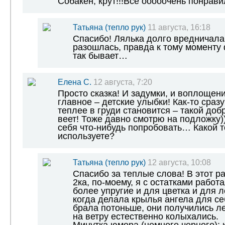
Собакен, крут!!!Все ооооочень понрави
Татьяна (тепло рук)
11 августа, 16:18
Спасибо! Лялька долго вредничала
разошлась, правда к тому моменту 
так бывает…
Елена С.
12 августа, 7:20
Просто сказка! И задумки, и воплощен
главное – детские улыбки! Как-то сразу
теплее в груди становится – такой добр
веет! Тоже давно смотрю на подложку))
себя что-нибудь попробовать… Какой 
используете?
Татьяна (тепло рук)
12 августа, 10:08
Спасибо за теплые слова! В этот р
2ка, по-моему, я с остатками рабо
более упругие и для цветка и для л
когда делала крылья ангела для се
брала потоньше, они получились л
на ветру естественно колыхались.
Минутка юмора (немного черного): 