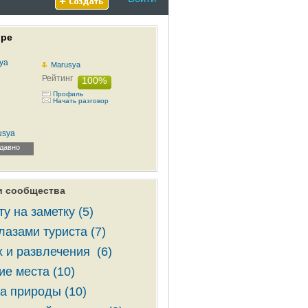
оре
Marusya
Рейтинг
100%
Профиль
Начать разговор
usya
давно
и сообщества
ту на заметку (5)
лазами туриста (7)
 и развлечения (6)
ие места (10)
а природы (10)