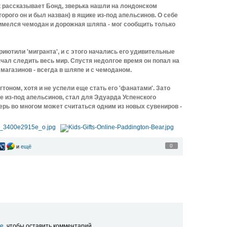
ак рассказывает Бонд, зверька нашли на лондонском
орого он и был назван) в ящике из-под апельсинов. О себе
 имелся чемодан и дорожная шляпа - мог сообщить только
ютили 'мигранта', и с этого начались его удивительные
чал следить весь мир. Спустя недолгое время он попал на
магазинов - всегда в шляпе и с чемоданом.
оном, хотя и не успели еще стать его 'фанатами'. Зато
е из-под апельсинов, стал для Эдуарда Успенского
ерь во многом может считаться одним из новых сувениров -
0
и
ещё
е
, чтобы оставить комментарий