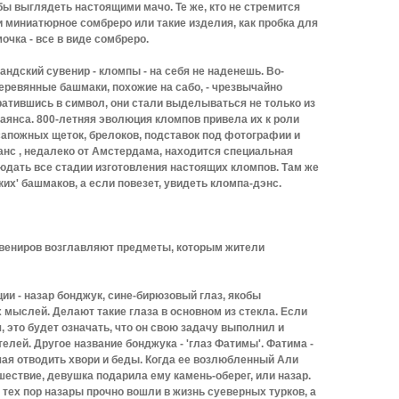
бы выглядеть настоящими мачо. Те же, кто не стремится
и миниатюрное сомбреро или такие изделия, как пробка для
очка - все в виде сомбреро.
ндский сувенир - кломпы - на себя не наденешь. Во-
еревянные башмаки, похожие на сабо, - чрезвычайно
ратившись в символ, они стали выделываться не только из
 фаянса. 800-летняя эволюция кломпов привела их к роли
апожных щеток, брелоков, подставок под фотографии и
анс , недалеко от Амстердама, находится специальная
юдать все стадии изготовления настоящих кломпов. Там же
их' башмаков, а если повезет, увидеть кломпа-дэнс.
сувениров возглавляют предметы, которым жители
и - назар бонджук, сине-бирюзовый глаз, якобы
мыслей. Делают такие глаза в основном из стекла. Если
, это будет означать, что он свою задачу выполнил и
елей. Другое название бонджука - 'глаз Фатимы'. Фатима -
ая отводить хвори и беды. Когда ее возлюбленный Али
шествие, девушка подарила ему камень-оберег, или назар.
тех пор назары прочно вошли в жизнь суеверных турков, а