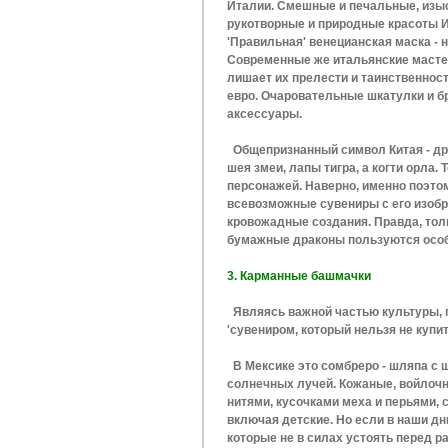
Италии. Смешные и печальные, изы
рукотворные и природные красоты Ит
'Правильная' венецианская маска - 
Современные же итальянские мастер
лишает их прелести и таинственност
евро. Очаровательные шкатулки и бр
аксессуары.
Общепризнанный символ Китая - дра
шея змеи, лапы тигра, а когти орла.
персонажей. Наверно, именно поэто
всевозможные сувениры с его изобр
кровожадные создания. Правда, толи
бумажные драконы пользуются осо
3. Карманные башмачки
Являясь важной частью культуры, 
'сувениром, который нельзя не купит
В Мексике это сомбреро - шляпа с
солнечных лучей. Кожаные, войлоч
нитями, кусочками меха и перьями, 
включая детские. Но если в наши дни
которые не в силах устоять перед р