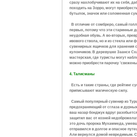
сразу нахлобучивают их на себя, да
походить на Зорро, могут приобрест
бутылок, значок или соломенная сум
В отличие от сомбреро, самый голла
первых, потому что эти старинные д
неудобная обувь. А во-вторых, прев
ивового ствола, но и из стекла или
сувенирных ящичков для хранения с
кулончиков. В деревушке Заансе Сх
мастерская, где туристы могут набл
можно приобрести парочку 'свеженьк
4. Талисманы
Есть и такие страны, где рейтинг 
приписывают магическую силу.
Самый популярный сувенир из Турци
предохраняющий от сглаза и дурных 
ваш назар бонджук вдруг разобьется
защитил вас от козней недоброжелат
это дочь пророка Мухаммеда, умевш
отправился в долгое и опасное путе
Али вернулся домой невредимым. С 