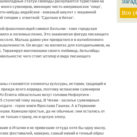
Загад
 шоколадные статуи свободы раскупаются туристами на
е много сувениров, имеющих чисто американское 'лицо',
Все (
 что-нибудь индейское - кожаный амулет с машинной
топорик с отметкой: 'Сделано в Китае'.
ой-факелоносицей символ Бельгии - тоже городская
мило и легкомысленно. Это знаменитая фигура писающего
юсселе. Малыш давно уже превратился в излюбленного
ышленности. Он везде: на магнитах для холодильников, на
ах. Тиражируя миллионами своего любимца, бельгийцы
вольности: чего стоит штопор в виде писающего
ны становятся элементы культуры, истории, традиций и
о прежде всего коррида, поэтому испанским сувениром
Из Египта обязательно везут головки Нефертити -
5 столетий тому назад. В Чехии - засилье сувенирных
дате - герое книги Ярослава Гашека. А в Германии
амешки. Камешки простые, да не обычные: они остались от
е только страну, но и целую эпоху.
шие в Италии и не привезшие оттуда хотя бы одну маску.
ских фестивалей, наверно, самый емкий и точный образ