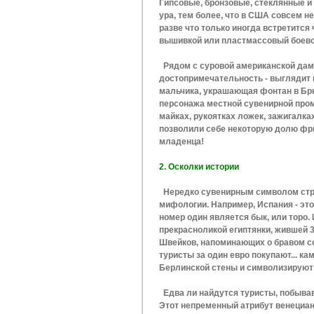
Гипсовые, бронзовые, стеклянные и
ура, тем более, что в США совсем н
разве что только иногда встретится
вышивкой или пластмассовый боевой 
Рядом с суровой американской дам
достопримечательность - выглядит 
мальчика, украшающая фонтан в Бр
персонажа местной сувенирной пром
майках, рукоятках ложек, зажигалк
позволили себе некоторую долю фри
младенца!
2. Осколки истории
Нередко сувенирным символом стра
мифологии. Например, Испания - эт
номер один является бык, или торо. 
прекрасноликой египтянки, жившей 3
Швейков, напоминающих о бравом сол
туристы за один евро покупают... к
Берлинской стены и символизируют н
Едва ли найдутся туристы, побывав
Этот непременный атрибут венециан