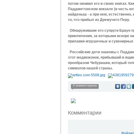
потом оживил его в своих книгах. К
Паддингтонском вокзале (в честь кот
найденыш - а при нем, естественно,
то, что прибыл из Дремучего Перу.
Обнаружившие его супруги Браун при
приключения, за которыми вскоре на
прилавки игрушечных и сувенирных 
Российские дети знакомы с Паддингт
этот медвежонок, прибывший в ящик
прообразом Чебурашки, который теп
символов нашей страны.
0 комментариев
Комментарии
Войдит