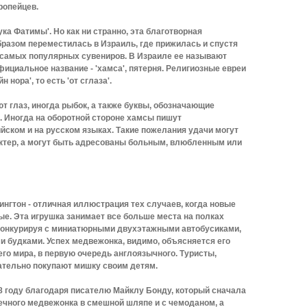
ропейцев.
ука Фатимы'. Но как ни странно, эта благотворная
разом переместилась в Израиль, где прижилась и спустя
з самых популярных сувениров. В Израиле ее называют
фициальное название - 'хамса', пятерня. Религиозные евреи
н нора', то есть 'от сглаза'.
 глаз, иногда рыбок, а также буквы, обозначающие
'. Иногда на оборотной стороне хамсы пишут
ийском и на русском языках. Такие пожелания удачи могут
ктер, а могут быть адресованы больным, влюбленным или
гтон - отличная иллюстрация тех случаев, когда новые
. Эта игрушка занимает все больше места на полках
 конкурируя с миниатюрными двухэтажными автобусиками,
 будками. Успех медвежонка, видимо, объясняется его
го мира, в первую очередь англоязычного. Туристы,
тельно покупают мишку своим детям.
8 году благодаря писателю Майклу Бонду, который сначала
ечного медвежонка в смешной шляпе и с чемоданом, а