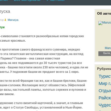
пуска
Об авт
тор
Marusya
атуи
символами становятся разнообразные копии городских
 самых красивых.
Mar
 прототипом самого французского сувенира, нередко
Была 
то эта гигантская металлическая конструкция, на взгляд
 Парижа? Главное - она самая известная
ень на нее поднимаются до 30 тысяч туристов (за все
ека - башню посетили около 230 млн человек), и едва ли не
Рубрик
кеты. У подножия башни их продают всего за 1 евро.
Турис
сти по всей Франции так же, как и башни-брелоки, башни-
Мир г
башни-солонки. Желающие могут обзавестись Эйфелевой
де вазы, настольной лампы, золотых сережек и кулонов и
Отдых
им вином.
Райск
ружение стало визитной карточкой, а значит, и главным
Чудес
е, идет о Статуе Свободы, установленной в Нью-Йорке.