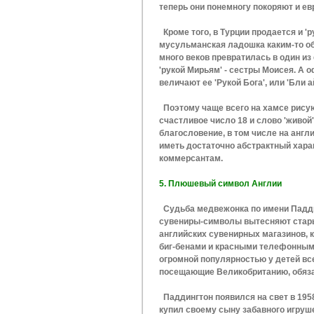
теперь они понемногу покоряют и ев
Кроме того, в Турции продается и 'р
мусульманская ладошка каким-то об
много веков превратилась в один и
'рукой Мирьям' - сестры Моисея. А о
величают ее 'Рукой Бога', или 'Бли ай
Поэтому чаще всего на хамсе рисуют
счастливое число 18 и слово 'живой
благословение, в том числе на англ
иметь достаточно абстрактный хара
коммерсантам.
5. Плюшевый символ Англии
Судьба медвежонка по имени Паддин
сувениры-символы вытесняют старые
английских сувенирных магазинов,
биг-бенами и красными телефонными
огромной популярностью у детей все
посещающие Великобританию, обяза
Паддингтон появился на свет в 195
купил своему сыну забавного игруш