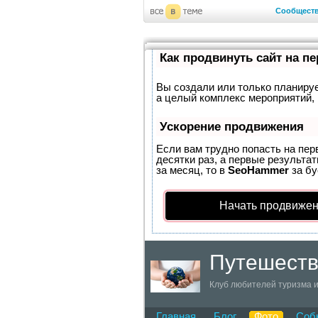
Сообщест
Как продвинуть сайт на п
Вы создали или только планирует
а целый комплекс мероприятий, 
Ускорение продвижения
Если вам трудно попасть на пер
десятки раз, а первые результат
за месяц, то в
SeoHammer
за б
Начать продвижен
Путешеств
Клуб любителей туризма 
Главная
Блог
Фото
Соб