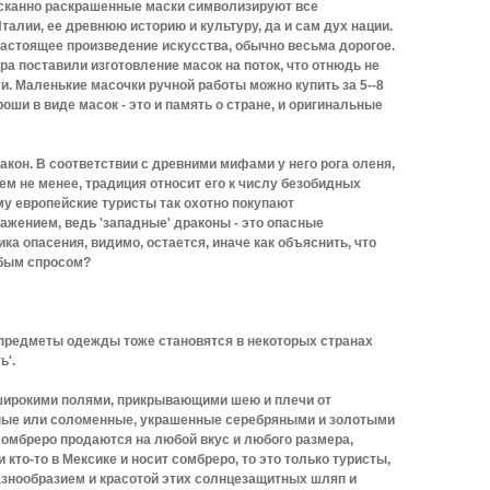
сканно раскрашенные маски символизируют все
алии, ее древнюю историю и культуру, да и сам дух нации.
настоящее произведение искусства, обычно весьма дорогое.
а поставили изготовление масок на поток, что отнюдь не
и. Маленькие масочки ручной работы можно купить за 5--8
оши в виде масок - это и память о стране, и оригинальные
кон. В соответствии с древними мифами у него рога оленя,
 Тем не менее, традиция относит его к числу безобидных
му европейские туристы так охотно покупают
ажением, ведь 'западные' драконы - это опасные
ка опасения, видимо, остается, иначе как объяснить, что
бым спросом?
предметы одежды тоже становятся в некоторых странах
ь'.
 широкими полями, прикрывающими шею и плечи от
ные или соломенные, украшенные серебряными и золотыми
сомбреро продаются на любой вкус и любого размера,
 кто-то в Мексике и носит сомбреро, то это только туристы,
азнообразием и красотой этих солнцезащитных шляп и