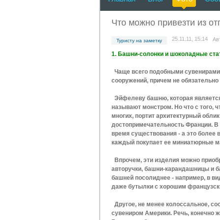
Что можно привезти из от
25.11.11, 15:14
Ав
Туристу на заметку
1. Башни-солонки и шоколадные ст
Чаще всего подобными сувенирами-
сооружений, причем не обязательно
Эйфелеву башню, которая является
называют монстром. Но что с того, ч
многих, портит архитектурный облик
достопримечательность Франции. В д
время существования - а это более в
каждый покупает ее миниатюрные ма
Впрочем, эти изделия можно приобре
авторучки, башни-карандашницы и 
башней посолиднее - например, в ви
даже бутылки с хорошим французск
Другое, не менее колоссальное, соо
сувениром Америки. Речь, конечно ж