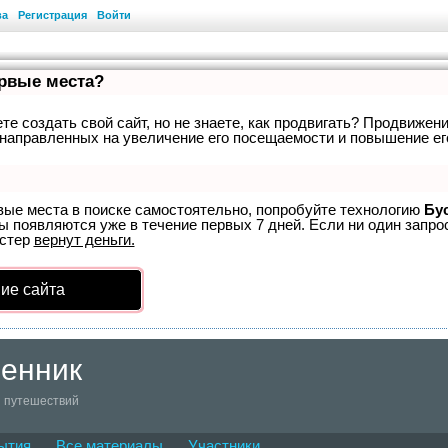
ва
Регистрация
Войти
ервые места?
е создать свой сайт, но не знаете, как продвигать? Продвижени
направленных на увеличение его посещаемости и повышение ег
вые места в поиске самостоятельно, попробуйте технологию
Бу
ы появляются уже в течение первых 7 дней. Если ни один запрос
устер
вернут деньги.
ие сайта
енник
и путешествий
ытия
Все материалы
Участники