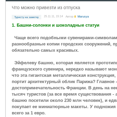
Что можно привезти из отпуска
25.11.11, 15:14
Автор
Marusya
Туристу на заметку
1. Башни-солонки и шоколадные статуи
Чаще всего подобными сувенирами-символам
разнообразные копии городских сооружений, п
обязательно самых красивых.
Эйфелеву башню, которая является прототип
французского сувенира, нередко называют монс
что эта гигантская металлическая конструкция,
портит архитектурный облик Парижа? Главное -
достопримечательность Франции. В день на не
тысяч туристов (за все время существования - а
башню посетили около 230 млн человек), и едв
покупает ее миниатюрные макеты. У подножия
всего за 1 евро.