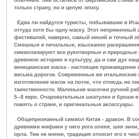
обычные: они остались от Берлинской стены и
только страну, но и целую эпоху.
Едва ли найдутся туристы, побывавшие в Ита
оттуда хотя бы одну маску. Этот непременный 
фестивалей, наверно, самый емкий и точный о
Смешные и печальные, изысканно раскрашенн
символизируют все рукотворные и природные 
древнюю историю и культуру, да и сам дух наци
венецианская маска - настоящее произведение 
весьма дорогое. Современные же итальянские 
изготовление масок на поток, что отнюдь не ли
таинственности. Маленькие масочки ручной ра
5--8 евро. Очаровательные шкатулки и броши в 
память о стране, и оригинальные аксессуары.
Общепризнанный символ Китая - дракон. В соо
древними мифами у него рога оленя, шея змеи, 
орла. Тем не менее, традиция относит его к чи