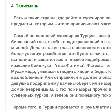
4. Талисманы
Есть и такие страны, где рейтинг сувениров в
предметы, которым жители приписывают маги
Самый популярный сувенир из Турции - назар 
бирюзовый глаз, якобы предохраняющий от сг
мыслей. Делают такие глаза в основном из сте
бонджук вдруг разобьется, это будет означать,
выполнил и защитил вас от козней недоброжел
название бонджука - 'глаз Фатимы'. Фатима - э
Мухаммеда, умевшая отводить хвори и беды. К
возлюбленный Али отправился в долгое и опас
девушка подарила ему камень-оберег, или наза
домой невредимым. С тех пор назары прочно 
суеверных турков, а теперь они понемногу пок
Кроме того, в Турции продается и 'рука Фатимы