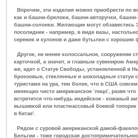
Впрочем, эти изделия можно приобрести по вс
как и башни-брелоки, башни-авторучки, башни
башни-солонки. Желающие могут обзавестись
посолиднее - например, в виде вазы, настольн
сережек и кулонов и даже бутылки с хорошим
Другое, не менее колоссальное, сооружение с
карточкой, а значит, и главным сувениром Амер
же, идет о Статуе Свободы, установленной в Н
бронзовые, стеклянные и шоколадные статуи 
туристами на ура, тем более, что в США совсем
имеющих чисто американское 'лицо', разве что 
встретится что-нибудь индейское - кожаный а
вышивкой или пластмассовый боевой топорик с
в Китае'.
Рядом с суровой американской дамой-факело
Бельгии - тоже городская достопримечательно