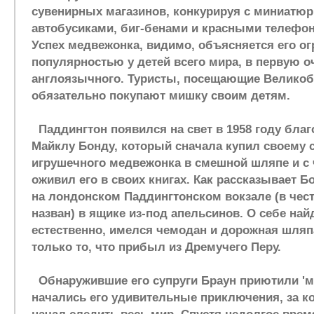
сувенирных магазинов, конкурируя с миниат
автобусиками, биг-бенами и красными телефо
Успех медвежонка, видимо, объясняется его о
популярностью у детей всего мира, в первую о
англоязычного. Туристы, посещающие Великоб
обязательно покупают мишку своим детям.
Паддингтон появился на свет в 1958 году бла
Майклу Бонду, который сначала купил своему 
игрушечного медвежонка в смешной шляпе и с 
оживил его в своих книгах. Как рассказывает Б
на лондонском Паддингтонском вокзале (в чест
назван) в ящике из-под апельсинов. О себе най
естественно, имелся чемодан и дорожная шляп
только то, что прибыл из Дремучего Перу.
Обнаружившие его супруги Браун приютили 'миг
начались его удивительные приключения, за к