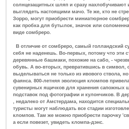
солнцезащитных шляп и сразу нахлобучивают и
выглядеть настоящими мачо. Те же, кто не стр
Зорро, могут приобрести миниатюрное сомбрер
как пробка для бутылок, значок или соломенна
виде сомбреро.
В отличие от сомбреро, самый голландский су
себя не наденешь. Во-первых, потому что эти 
деревянные башмаки, похожие на сабо, - чрез
обувь. А во-вторых, превратившись в символ, 
выделываться не только из ивового ствола, но 
фаянса. 800-летняя эволюция кломпов привела
сувенирных ящичков для хранения сапожных щ
подставок под фотографии и кулончиков. В де
, недалеко от Амстердама, находится специальн
туристы могут наблюдать все стадии изготовл
кломпов. Там же можно приобрести парочку 'с
а если повезет, увидеть кломпа-дэнс.