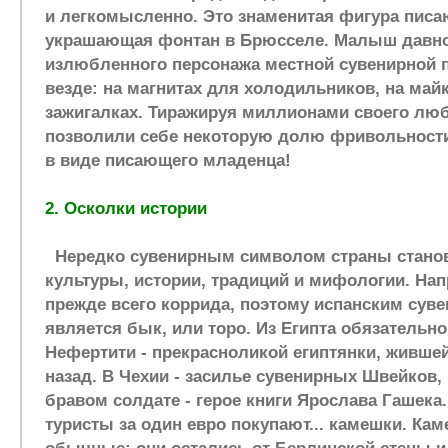
и легкомысленно. Это знаменитая фигура писа
украшающая фонтан в Брюсселе. Малыш давно
излюбленного персонажа местной сувенирной
везде: на магнитах для холодильников, на майк
зажигалках. Тиражируя миллионами своего лю
позволили себе некоторую долю фривольности:
в виде писающего младенца!
2. Осколки истории
Нередко сувенирным символом страны стано
культуры, истории, традиций и мифологии. Нап
прежде всего коррида, поэтому испанским сув
является бык, или торо. Из Египта обязательно
Нефертити - прекрасноликой египтянки, жившей
назад. В Чехии - засилье сувенирных Швейков
бравом солдате - герое книги Ярослава Гашека.
туристы за один евро покупают... камешки. Кам