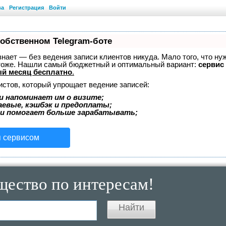
ва
Регистрация
Войти
собственном Telegram-боте
 знает — без ведения записи клиентов никуда. Мало того, что ну
 тоже. Нашли самый бюджетный и оптимальный вариант:
сервис 
й месяц бесплатно
.
истов, который упрощает ведение записей:
и напоминает им о визите;
аевые, кэшбэк и предоплаты;
 и помогает больше зарабатывать;
я сервисом
щество по интересам!
Найти