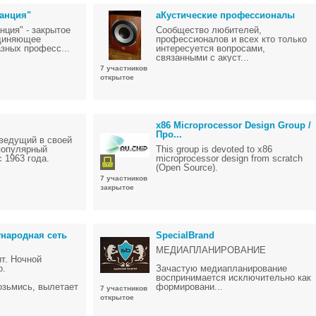
анция"
аКустические профессионалы
нция" - закрытое
Сообщество любителей,
диняющее
профессионалов и всех кто только
зных професс...
интересуется вопросами,
связанными с акуст...
7 участников
открытое
x86 Microprocessor Design Group /
Про...
 ведущий в своей
популярный
This group is devoted to x86
 1963 года.
microprocessor design from scratch
(Open Source).
7 участников
закрытое
ународная сеть
SpecialBrand
МЕДИАПЛАНИРОВАНИЕ
т. Ночной
о.
Зачастую медиапланирование
воспринимается исключительно как
возьмись, вылетает
формировани...
7 участников
открытое