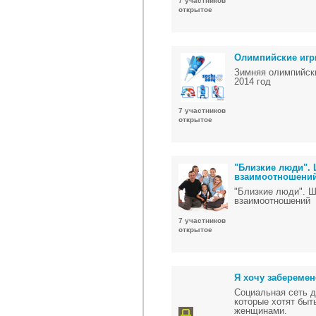
7 участников
открытое
Олимпийские игры
Зимняя олимпийски
2014 год
7 участников
открытое
"Близкие люди".
взаимоотношени
"Близкие люди". 
взаимоотношений
7 участников
открытое
Я хочу заберемен
Социальная сеть д
которые хотят бы
женщинами.