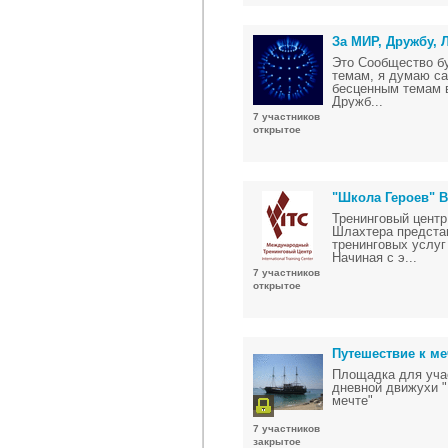
За МИР, Дружбу,
Это Сообщество б
темам, я думаю с
бесценным темам в
Дружб...
7 участников
открытое
"Школа Героев" 
Тренинговый цент
Шлахтера предста
тренинговых услуг 
Начиная с э...
7 участников
открытое
Путешествие к ме
Площадка для учас
дневной движухи "
мечте"
7 участников
закрытое