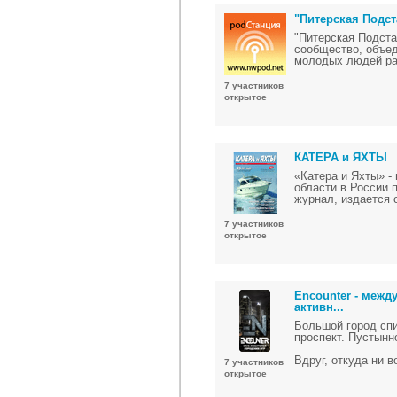
"Питерская Подст
"Питерская Подста
сообщество, объе
молодых людей ра
7 участников
открытое
КАТЕРА и ЯХТЫ
«Катера и Яхты» -
области в России 
журнал, издается с
7 участников
открытое
Encounter - межд
активн...
Большой город спи
проспект. Пустынн
Вдруг, откуда ни 
7 участников
автомоб...
открытое