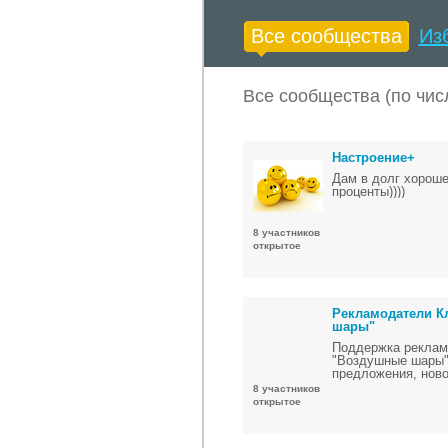
Все сообщества
Из
Все сообщества (по чис
Настроение+
Дам в долг хороше
проценты))))
8 участников
открытое
Рекламодатели К
шары"
Поддержка реклам
"Воздушные шары":
предложения, новос
8 участников
открытое