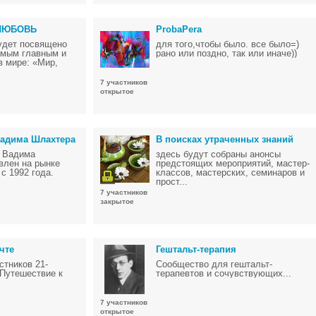
 ЛЮБОВЬ
ProbaPera
удет посвящено
для того,чтобы было. все было=)
амым главным и
рано или поздно, так или иначе))
 мире: «Мир,
7 участников
открытое
Вадима Шлахтера
В поисках утраченных знаний
р Вадима
здесь будут собраны анонсы
влен на рынке
предстоящих мероприятий, мастер-
с 1992 года.
классов, мастерских, семинаров и
прост...
7 участников
закрытое
чте
Гештальт-терапия
тников 21-
Сообщество для гештальт-
Путешествие к
терапевтов и сочувствующих...
7 участников
открытое