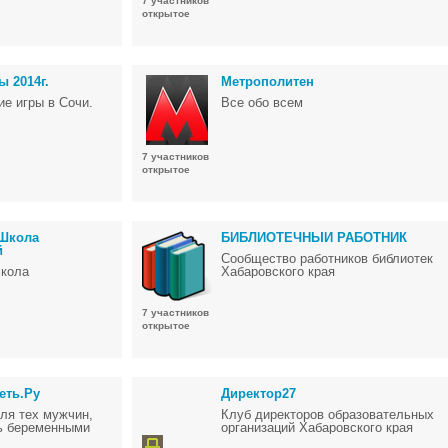
7 участников
открытое
 2014г.
Метрополитен
е игры в Сочи.
Все обо всем
7 участников
открытое
 Школа
БИБЛИОТЕЧНЫЙ РАБОТНИК
й
Сообщество работников библиотек
Школа
Хабаровского края
7 участников
открытое
еть.Ру
Директор27
ля тех мужчин,
Клуб директоров образовательных
ть беременными
организаций Хабаровского края