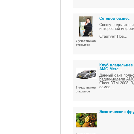
Сетевой бизнес
Cпешу поделиться
интересной инфор
Стартует Нов...
7 участников
открытое
Клуб владельцев
AMG Merc...
Данный сайт полн
радио-модели AMG
Class DTM 2008. З
самое...
7 участников
открытое
Экзотические фр