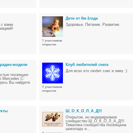
Дети от 0м-1года
 с вами
Здоровье. Питание. Развитие.
мацией!
7 участников
открытое
 радио-модели
Клуб любителей снега
Для всех кто любит снег и зиму :)
остью посвящен
 Mercedes C-
десь Вы найдете
7 участников
открытое
укты
Ш_О_К_О_Л_А_Д!!!
Открытое, но модерируемое
сообщество Ш_О_К_О_Л_А_Д!!!
Тематика сообщества посвящена
шоколаду и...