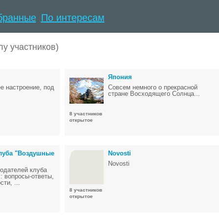
бранные
По интересам
лу участников)
Япония
е настроение, под
Совсем немного о прекрасной
стране Восходящего Солнца...
8 участников
открытое
луба "Воздушные
Novosti
Novosti
одателей клуба
 вопросы-ответы,
ти, ...
8 участников
открытое