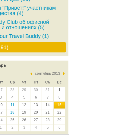
 "Привет!" участникам
ества (4)
y Club об офисной
 и отношениях (5)
our Travel Buddy (1)
291)
арь
сентябрь 2013
Вт
Ср
Чт
Пт
Сб
Вс
27
28
29
30
31
1
3
4
5
6
7
8
10
11
12
13
14
15
17
18
19
20
21
22
24
25
26
27
28
29
1
2
3
4
5
6