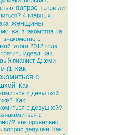
дизиаки
борьба с
вопрос
стью
Готов ли
ниться? 4 главных
женщины
ака
омства
знакомства на
е
знакомство с
шкой
итоги 2012 года
стретить идеал
как
вый пианист Джеми
как
м (1
акомиться с
шкой
Как
комиться с девушкой
яже?
Как
комиться с девушкой?
ознакомиться с
иной?
как правильно
ь вопрос девушки
Как