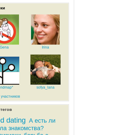
ики
Gena
Irina
endmap*
sofya_lana
 участников
тегов
d dating
А есть ли
ла знакомства?