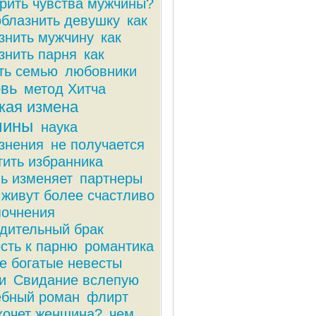
рить чувства мужчины?
облазнить девушку
как
знить мужчину
как
знить парня
как
ть семью
любовники
вь
метод Хитча
кая измена
чины
наука
знения
не получается
тить избранника
ь изменяет
партнеры
живут более счастливо
почнения
дительный брак
сть к парню
романтика
 богатые невесты
и
Свидание вслепую
ебный роман
флирт
хочет женщина?
чем