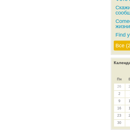
Скажи
сообщ
Comed
жизни
Find y
Все (
Календ
Пн
26
2
9
16
23
30