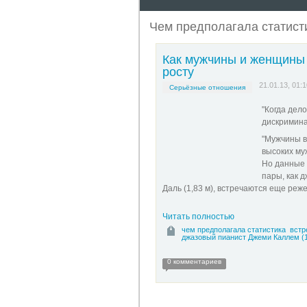
Чем предполагала статист
Как мужчины и женщины 
росту
21.01.13, 01:1
Серьёзные отношения
"Когда дел
дискриминац
"Мужчины в
высоких му
Но данные 
пары, как 
Даль (1,83 м), встречаются еще реже
Читать полностью
чем предполагала статистика
встр
джазовый пианист Джеми Каллем (
0 комментариев