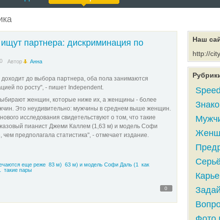
ика
Наш са
ищут партнера: дискриминация по
http://cit
0
Автор
Анна
Рубрик
о доходит до выбора партнера, оба пола занимаются
ией по росту", - пишет Independent.
Speed
ыбирают женщин, которые ниже их, а женщины - более
Знако
жчин. Это неудивительно: мужчины в среднем выше женщин.
нового исследования свидетельствуют о том, что такие
Мужчи
джазовый пианист Джеми Каллем (1,63 м) и модель Софи
Женщи
, чем предполагала статистика", - отмечает издание.
Предр
Серьё
ечаются еще реже
83 м)
63 м) и модель Софи Даль (1
как
1
такие пары
Карье
Задай
0
Вопро
Фото 