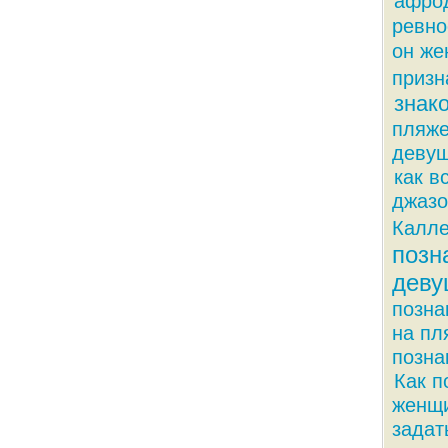
афро
ревно
он же
призн
знак
пляж
деву
как в
джазо
Калле
позн
деву
позна
на пл
позна
Как п
женщ
задат