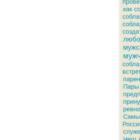
прове
как с
собла
собла
созда
любо
мужс
муж
собла
встре
парен
Пары 
пред
прину
ревно
Самые
Росси
служ
Чего 