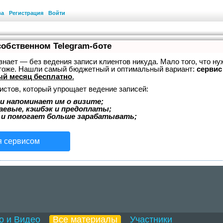
ва
Регистрация
Войти
собственном Telegram-боте
, знает — без ведения записи клиентов никуда. Мало того, что ну
 тоже. Нашли самый бюджетный и оптимальный вариант:
сервис 
й месяц бесплатно
.
истов, который упрощает ведение записей:
и напоминает им о визите;
аевые, кэшбэк и предоплаты;
 и помогает больше зарабатывать;
я сервисом
о и Видео
Все материалы
Участники