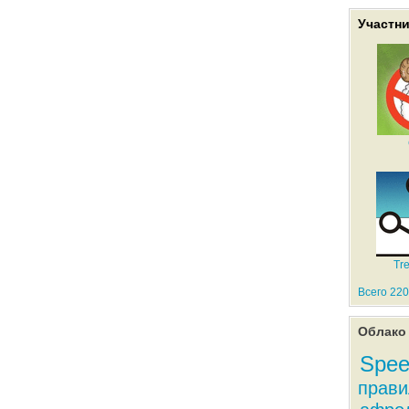
Участн
Tr
Всего 220
Облако 
Spee
прави