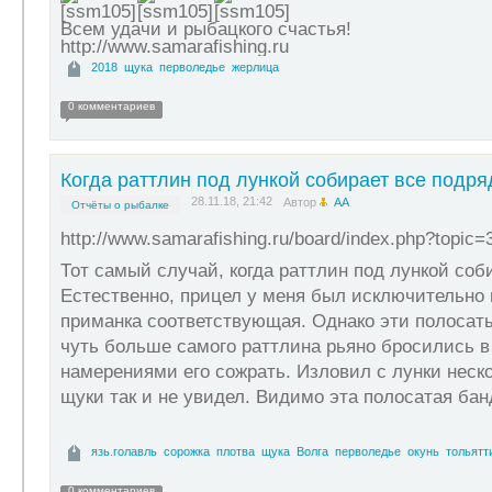
Всем удачи и рыбацкого счастья!
http://www.samarafishing.ru
2018
щука
перволедье
жерлица
0 комментариев
Когда раттлин под лункой собирает все подря
28.11.18, 21:42
Автор
АА
Отчёты о рыбалке
http://www.samarafishing.ru/board/index.php?topic=
Тот самый случай, когда раттлин под лункой соб
Естественно, прицел у меня был исключительно н
приманка соответствующая. Однако эти полоса
чуть больше самого раттлина рьяно бросились в
намерениями его сожрать. Изловил с лунки неск
щуки так и не увидел. Видимо эта полосатая ба
язь.голавль
сорожка
плотва
щука
Волга
перволедье
окунь
тольятт
0 комментариев