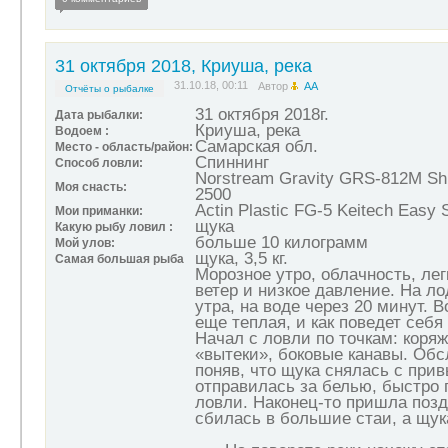
31 октября 2018, Криуша, река
31.10.18, 00:11
Автор
АА
Отчёты о рыбалке
31 октября 2018г.
Дата рыбалки:
Криуша, река
Водоем :
Самарская обл.
Место - область/район:
Спиннинг
Способ ловли:
Norstream Gravity GRS-812M Shi
Моя снасть:
2500
Actin Plastic FG-5 Keitech Easy S
Мои приманки:
щука
Какую рыбу ловил :
больше 10 килограмм
Мой улов:
щука, 3,5 кг.
Самая большая рыба
Морозное утро, облачность, ле
ветер и низкое давление. На ло
утра, на воде через 20 минут. В
еще теплая, и как поведет себя 
Начал с ловли по точкам: коряж
«вытеки», боковые канавы. Обс
поняв, что щука снялась с при
отправилась за белью, быстро 
ловли. Наконец-то пришла позд
сбилась в большие стаи, а щук