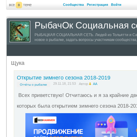
Сообщества
Регистрация
Войти
РыбачОк Социальная се
РЫБАЦКАЯ СОЦИАЛЬНАЯ СЕТЬ. Людей из Тольятти и Самарс
новое о рыбалке, задать вопросы участникам сообществ
информацией о пойманных трофеях.
Щука
Открытие зимнего сезона 2018-2019
29.11.18, 21:53
Автор
АА
Отчёты о рыбалке
Всех приветствую! Отчитаюсь и я за крайние дв
которых была открытием зимнего сезона 2018-2