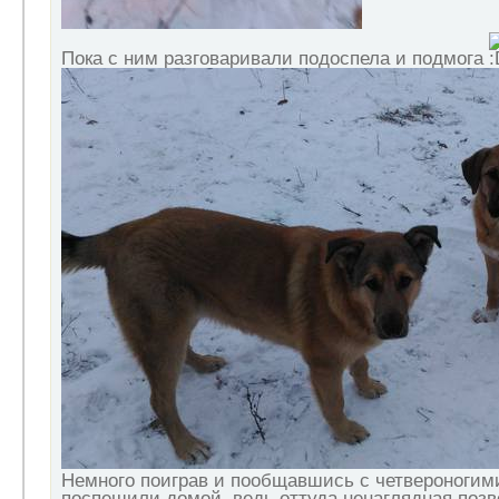
Пока с ним разговаривали подоспела и подмога
Немного поиграв и пообщавшись с четвероногим
поспешили домой, ведь оттуда ненаглядная позв