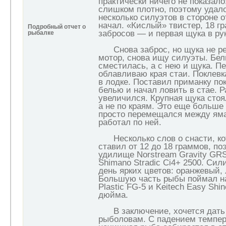
практически ничего не показало
слишком плотно, поэтому удало
несколько силуэтов в стороне от
начал. «Кислый» твистер, 18 г
Подробный отчет о
забросов — и первая щука в ру
рыбалке
Снова заброс, но щука не реа
мотор, снова ищу силуэты. Бел
сместилась, а с нею и щука. П
облавливаю края стаи. Поклевк
в лодке. Поставил приманку пок
белью и начал ловить в стае. 
увеличился. Крупная щука стоя
а не по краям. Это еще больше 
просто перемещался между яма
работал по ней.
Несколько слов о снасти, кот
ставил от 12 до 18 граммов, п
удилище Norstream Gravity GR
Shimano Stradic Ci4+ 2500. Сил
день ярких цветов: оранжевый,
Большую часть рыбы поймал на
Plastic FG-5 и Keitech Easy Shi
дюйма.
В заключение, хочется дать
рыболовам. С падением темпе