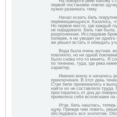
На повороте реки нахожу ста
первой постановки ловлю щучку
нужно развивать тему.
Начал искать бель покрупнее
перемещающуюся. Казалось, чт
Но первое место, где каждый го
не порадовало. Бель там была, 
разрозненная. Исследовав бров
поперек, я ни увидел ни одного
же решил встать и обкидать уча
Вода была очень мутная, во
повлияло, но ни одной поклевк
было снова что-то менять. Я с
по течению, туда, где река име
характер.
Именно внизу и начались р
приключения. В этот день тече
Стаи бели прижимались к выхо
найти их не составляло труда.
простирались от дна до поверх
проявляла себя всплесками на 
Итак, бель нашлась, теперь 
щуку. Прежде чем ловить, реш
обследовать все эхолотом. Об