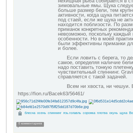
нехищная рыба собирается в ст
зимовальные ямы. Щука следуе
больше размер бели, тем крупн
активности, когда щука питаетс
под стаей, если же щука не акти
находится поблизости. По разм
приманок конкретных рекоменд
невозможно, поскольку каждый
особенности. Но в моей практи
были эффективны приманки дл
и более.
Если ловить с берега, то дел
самое, определяя наличие бели
надо поставить тонкую плетенк
чувствительный спиннинг. Gravi
справляется с такой задачей.
Всем ни хвоста, ни чешуи. Б
https://fion.ru/Bacek63/56461/
блесна
осень
спиннинг
язь.голавль
сорожка
плотва
окунь
щука
Во
0 комментариев