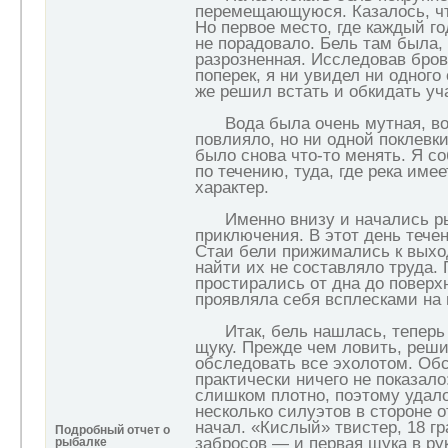
перемещающуюся. Казалось, чт
Но первое место, где каждый го
не порадовало. Бель там была, 
разрозненная. Исследовав бров
поперек, я ни увидел ни одного
же решил встать и обкидать уча
Вода была очень мутная, во
повлияло, но ни одной поклевк
было снова что-то менять. Я с
по течению, туда, где река име
характер.
Именно внизу и начались р
приключения. В этот день тече
Стаи бели прижимались к выхо
найти их не составляло труда.
простирались от дна до поверх
проявляла себя всплесками на 
Итак, бель нашлась, теперь 
щуку. Прежде чем ловить, реш
обследовать все эхолотом. Об
практически ничего не показало
слишком плотно, поэтому удало
несколько силуэтов в стороне от
начал. «Кислый» твистер, 18 г
Подробный отчет о
забросов — и первая щука в ру
рыбалке