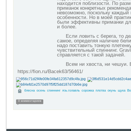
находится поблизости. По разм
приманок конкретных рекоменд
невозможно, поскольку каждый
особенности. Но в моей практи
были эффективны приманки дл
и более.
Если ловить с берега, то дел
самое, определяя наличие бели
надо поставить тонкую плетенк
чувствительный спиннинг. Gravi
справляется с такой задачей.
Всем ни хвоста, ни чешуи. Б
https://fion.ru/Bacek63/56461/
блесна
осень
спиннинг
язь.голавль
сорожка
плотва
окунь
щука
Во
0 комментариев