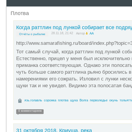
Плотва
Когда раттлин под лункой собирает все подря
28.11.18, 21:42
Автор
АА
Отчёты о рыбалке
http://www.samarafishing.ru/board/index.php?topic=
Тот самый случай, когда раттлин под лункой соб
Естественно, прицел у меня был исключительно н
приманка соответствующая. Однако эти полоса
чуть больше самого раттлина рьяно бросились в
намерениями его сожрать. Изловил с лунки неск
щуки так и не увидел. Видимо эта полосатая ба
язь.голавль
сорожка
плотва
щука
Волга
перволедье
окунь
тольятт
0 комментариев
31 октября 2018, Криуша, река