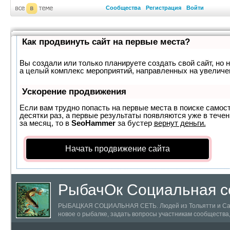
Сообщества
Регистрация
Войти
Как продвинуть сайт на первые места?
Вы создали или только планируете создать свой сайт, но н
а целый комплекс мероприятий, направленных на увеличе
Ускорение продвижения
Если вам трудно попасть на первые места в поиске самос
десятки раз, а первые результаты появляются уже в течен
за месяц, то в
SeoHammer
за бустер
вернут деньги.
Начать продвижение сайта
РыбачОк Социальная се
РЫБАЦКАЯ СОЦИАЛЬНАЯ СЕТЬ. Людей из Тольятти и Самарс
новое о рыбалке, задать вопросы участникам сообществ
информацией о пойманных трофеях.