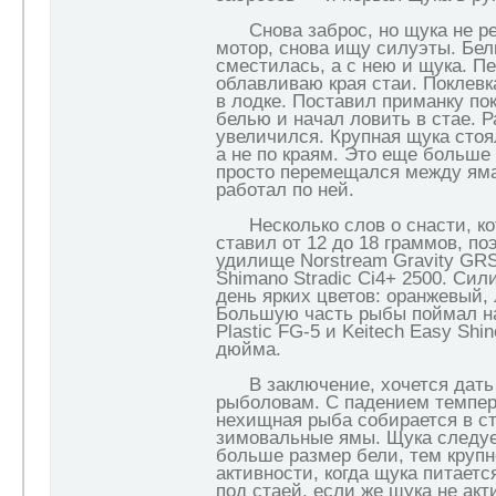
Снова заброс, но щука не реа
мотор, снова ищу силуэты. Бел
сместилась, а с нею и щука. П
облавливаю края стаи. Поклевк
в лодке. Поставил приманку пок
белью и начал ловить в стае. 
увеличился. Крупная щука стоя
а не по краям. Это еще больше 
просто перемещался между яма
работал по ней.
Несколько слов о снасти, кот
ставил от 12 до 18 граммов, п
удилище Norstream Gravity GR
Shimano Stradic Ci4+ 2500. Сил
день ярких цветов: оранжевый,
Большую часть рыбы поймал на
Plastic FG-5 и Keitech Easy Shi
дюйма.
В заключение, хочется дать
рыболовам. С падением темпе
нехищная рыба собирается в ст
зимовальные ямы. Щука следуе
больше размер бели, тем крупн
активности, когда щука питаетс
под стаей, если же щука не акти