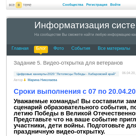
Сообщества
Регистрация
Войти
Информатизация систе
На сообществе Вы сможете найти любую информацию ка
Главная
Блог
Фото
События
Все материалы
Задание 5. Видео-открытка для ветеранов
06.04.20,
Цифровые каникулы-2020 "Летописцы Победы - Хабаровский край"
Автор
Марина Николаева
Сроки выполнения с 07 по 20.04.2
Уважаемые команды! Вы составили за
сценарий образовательного события, п
летию Победы в Великой Отечественно
Представьте что на ваше событие приг
участники, дети войны. Подготовьте дл
праздничную видео-открытку.