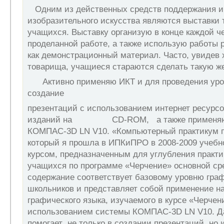
Одним из действенных средств поддержания и
изобразительного искусства являются выставки 
учащихся. Выставку организую в конце каждой чет
проделанной работе, а также использую работы 
как демонстрационный материал. Часто, уви­дев
товарища, учащиеся стараются сделать такую же
Активно применяю ИКТ и для проведения уроко
создание
презентаций с использованием интернет ресурсо
изданий на CD-ROM, а также применяю 
КОМПАС-3D LN V10. «Компьютерный практикум п
который я прошла в ИПКиПРО в 2008-2009 учебно
курсом, предназначенным для углубления практи
учащихся по программе «Черчение» основной ср
содержание соответствует базовому уровню граф
школьников и представляет собой применение на
графического языка, изучаемого в курсе «Черчени
использованием системы КОМПАС-3D LN V10. Д
помогает не только в создании презентаций, но 