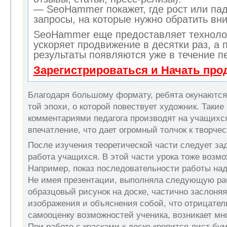
— SeoHammer покажет, где рост или пад
запросы, на которые нужно обратить вн
SeoHammer еще предоставляет технол
ускоряет продвижение в десятки раз, а 
результаты появляются уже в течение п
Зарегистрироваться и Начать пр
Благодаря большому формату, ребята окунаются 
той эпохи, о которой повествует художник. Такие
комментариями педагога производят на учащихс
впечатление, что дает огромный толчок к творчес
После изучения теоретической части следует за
работа учащихся. В этой части урока тоже возм
Например, показ последовательности работы над
Не имея презентации, выполняла следующую ра
образцовый рисунок на доске, частично заслоняя
изображения и объяснения собой, что отрицател
самооценку возможностей ученика, возникает мн
При работе с красками к доске крепится лист бу