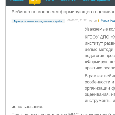
Вебинар по вопросам формирующего оценива
09.06.20, 11:37
Автор
Раиса Фед
Муниципальные методические службы
Уважаемые кол
КГБОУ ДПО «Х
институт разв
целью методич
педагогов про
«Формирующее
практике реал
В рамках веби
особенности и
организации 
оценивания, 
инструменты и
использования.
Приглашаем специалистов ММС, руководителей 