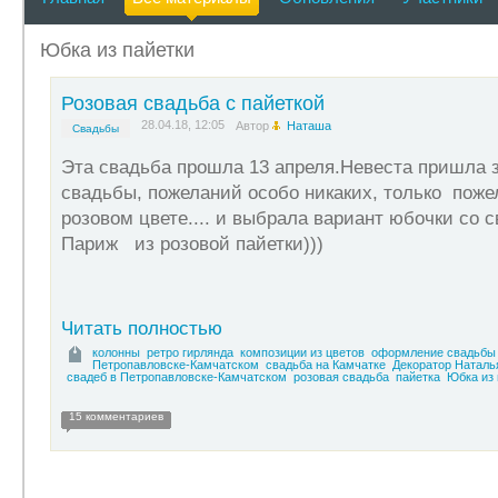
Юбка из пайетки
Розовая свадьба с пайеткой
28.04.18, 12:05
Автор
Наташа
Свадьбы
Эта свадьба прошла 13 апреля.Невеста пришла з
свадьбы, пожеланий особо никаких, только пож
розовом цвете.... и выбрала вариант юбочки со 
Париж из розовой пайетки)))
Читать полностью
колонны
ретро гирлянда
композиции из цветов
оформление свадьбы 
Петропавловске-Камчатском
свадьба на Камчатке
Декоратор Наталь
свадеб в Петропавловске-Камчатском
розовая свадьба
пайетка
Юбка из 
15 комментариев