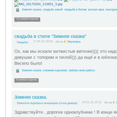
Зимняя сказка
свадьба зимой
свадьба в белом
резная арка
выездна
14 комментариев
свадьба в стиле "Зимняя сказка"
17.04.16, 00:56
Автор
Neyanaya
Свадьбы
Ох, как мы искали витвистые веточки)))) это над
девушки с топором и пилой))) да ещё и в юбочках
Весело было!
Зимняя сказка
снежная королева
люблю свою работу
9 комментариев
Зимняя сказка.
04.01.16, 20:11
Автор
Помогите подобрать концепцию (стиль декора)
Здравствуйте , дорогие одноклубники ! В конце 