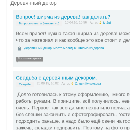
Деревянный декор
Вопрос! ширма из дерева! как делать?
18.04.16, 15:56
Автор
iv-Juli
Вопросы-ответы (непонятно)
Всем привет! нужна такая ширма из дерева! може
что за материал и как вообще это все стоит и де
Деревянный декор
место молодых
ширма из дерева
8 комментариев
Свадьба с деревянным декором.
25.08.15, 16:02
Автор
Олеся Кундухова
Свадьбы
Долго готовилась к этому оформлению, много п
работы руками. В принципе, всё получилось, нев
очень. Первое: как всегда мне нехватило полчаса
без спешки закончить и сфотографировать, гост
подходить раньше, а надо было ещё свечи на го
зажечь, складки подправить. Поэтому на фото п