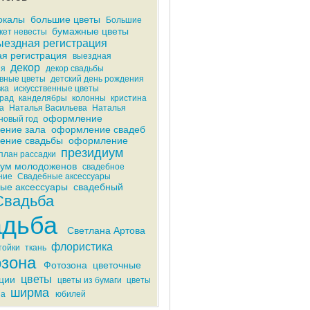
окалы
большие цветы
Большие
бумажные цветы
кет невесты
ыездная регистрация
я регистрация
выездная
декор
ия
декор свадьбы
вные цветы
детский день рождения
ка
искусственные цветы
рад
канделябры
колонны
кристина
а
Наталья Васильева
Наталья
оформление
новый год
ение зала
оформление свадеб
ение свадьбы
оформление
президиум
план рассадки
иум молодоженов
свадебное
ние
Свадебные аксессуары
ые аксессуары
свадебный
Свадьба
адьба
Светлана Артова
флористика
тойки
ткань
зона
Фотозона
цветочные
цветы
ции
цветы из бумаги
цветы
ширма
на
юбилей