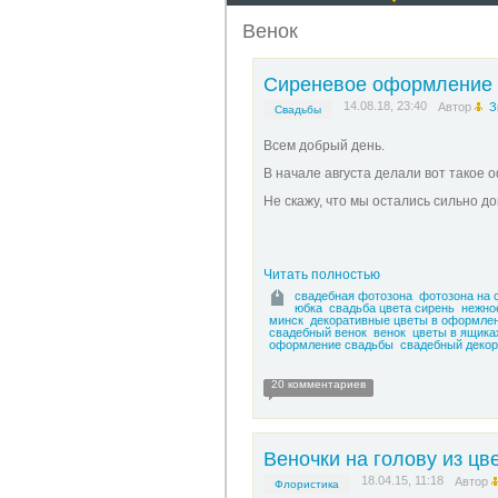
Венок
Сиреневое оформление
14.08.18, 23:40
Автор
З
Свадьбы
Всем добрый день.
В начале августа делали вот такое 
Не скажу, что мы остались сильно до
Читать полностью
свадебная фотозона
фотозона на 
юбка
свадьба цвета сирень
нежно
минск
декоративные цветы в оформле
свадебный венок
венок
цветы в ящика
оформление свадьбы
свадебный декор
20 комментариев
Веночки на голову из цв
18.04.15, 11:18
Автор
Флористика