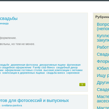
Рубрик
 свадьбы
инаида
Вопро
(непо
Куплю
оформление.
закупк
вольны, но тем не менее.
Работ
Свадь
Флори
свадьбе
деревянная фотозона
декоративные ящики
фатиновая
е свадебное оформление
Family club Минск
свадебный декор
Юбиле
нии
оформление гостевых столов
высокие композиции с ветками
х
композиции в деревянных ящиках
свадьба минск
сиреневое
Ищу р
Други
5
Сваде
Масте
етов для фотосессий и выпускных
аксес
svetlana-pavlova
Масте