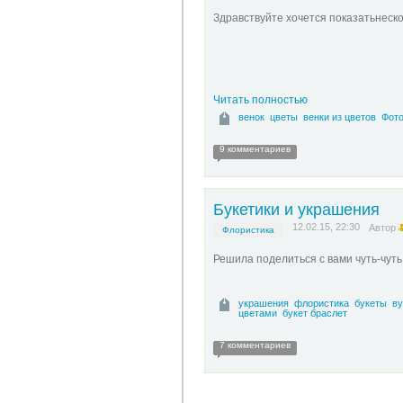
Здравствуйте хочется показатьнеско
Читать полностью
венок
цветы
венки из цветов
Фото
9 комментариев
Букетики и украшения
12.02.15, 22:30
Автор
Флористика
Решила поделиться с вами чуть-чуть 
украшения
флористика
букеты
ву
цветами
букет браслет
7 комментариев