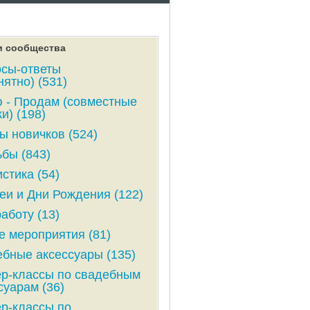
и сообщества
сы-ответы
нятно) (531)
 - Продам (совместные
и) (198)
ы новичков (524)
бы (843)
стика (54)
и и Дни Рождения (122)
аботу (13)
е мероприятия (81)
бные аксессуары (135)
р-классы по свадебным
суарам (36)
р-классы по