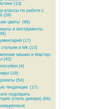
стике (13)
р-классы по работе с
ю (28)
ие цветы (95)
иалы и инструменты
36)
ументарий (17)
 стульев и МК (13)
ление машин и Мастер-
ы (42)
пособия (4)
ары (19)
роекты (54)
е тенденции (17)
ите подобрать
пцию (стиль декора) (86)
низационные