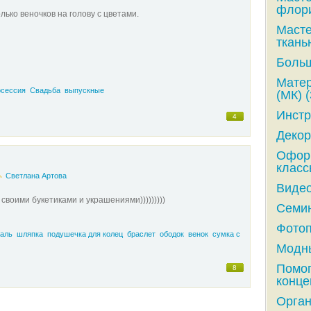
флори
лько веночков на голову с цветами.
Масте
ткань
Больш
Матер
сессия
Свадьба
выпускные
(МК) (
Инстр
4
Декор
Оформ
класс
Светлана Артова
Видео
своими букетиками и украшениями)))))))))
Семин
Фотоп
аль
шляпка
подушечка для колец
браслет
ободок
венок
сумка с
Модны
Помог
8
конце
Орга