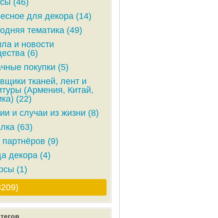
сы (46)
есное для декора (14)
одняя тематика (49)
ла и новости
ества (6)
чные покупки (5)
вщики тканей, лент и
туры (Армения, Китай,
ка) (22)
ии и случаи из жизни (8)
лка (63)
 партнёров (9)
а декора (4)
рсы (1)
3209)
тегов