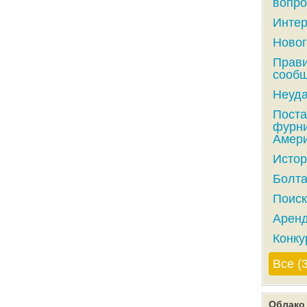
вопро
Интер
Новог
Прави
сообщ
Неуда
Поста
фурни
Амери
Истор
Болта
Поиск
Аренд
Конку
Все (
Облако 