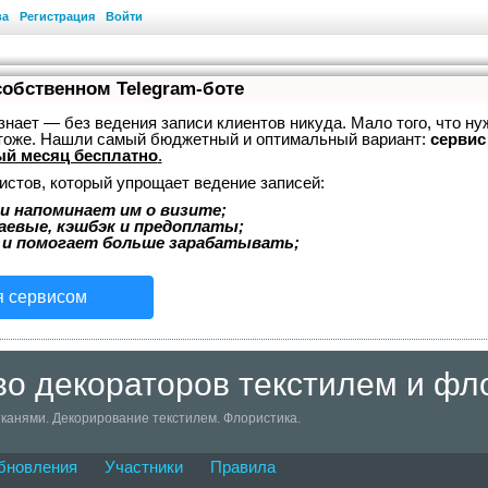
ва
Регистрация
Войти
собственном Telegram-боте
, знает — без ведения записи клиентов никуда. Мало того, что ну
 тоже. Нашли самый бюджетный и оптимальный вариант:
сервис 
й месяц бесплатно
.
истов, который упрощает ведение записей:
и напоминает им о визите;
аевые, кэшбэк и предоплаты;
 и помогает больше зарабатывать;
я сервисом
о декораторов текстилем и фл
канями. Декорирование текстилем. Флористика.
бновления
Участники
Правила