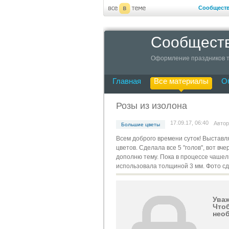
Сообщест
Сообществ
Оформление праздников т
Главная
Все материалы
О
Розы из изолона
17.09.17, 06:40
Авто
Большие цветы
Всем доброго времени суток! Выставл
цветов. Сделала все 5 "голов", вот вч
дополню тему. Пока в процессе чашел
использовала толщиной 3 мм. Фото с
Ува
Чтоб
необ