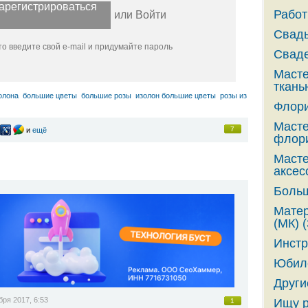
арегистрироваться
Работ
или
Войти
Свадь
о введите свой e-mail и придумайте пароль
Сваде
Масте
ткань
олона
большие цветы
большие розы
изолон большие цветы
розы из
Флори
Масте
7
и
ещё
флори
Масте
аксес
Больш
Матер
(МК) (
Инстр
Юбиле
Други
бря 2017, 6:53
Ищу р
1