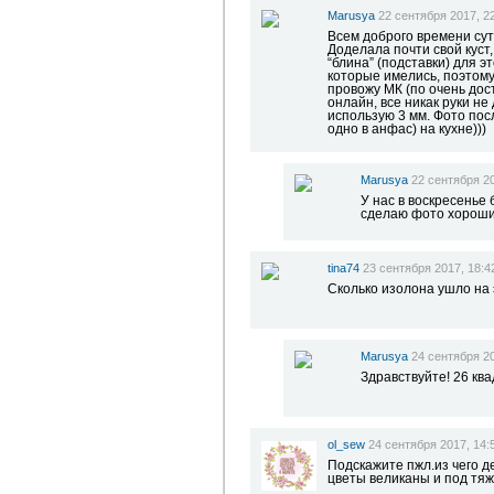
Marusya
22 сентября 2017, 2
Всем доброго времени сут
Доделала почти свой куст,
“блина” (подставки) для э
которые имелись, поэтому 
провожу МК (по очень дос
онлайн, все никак руки не
использую 3 мм. Фото пос
одно в анфас) на кухне)))
Marusya
22 сентября 20
У нас в воскресенье
сделаю фото хороши
tina74
23 сентября 2017, 18:4
Сколько изолона ушло на 
Marusya
24 сентября 20
Здравствуйте! 26 кв
ol_sew
24 сентября 2017, 14:
Подскажите пжл.из чего де
цветы великаны и под тяж