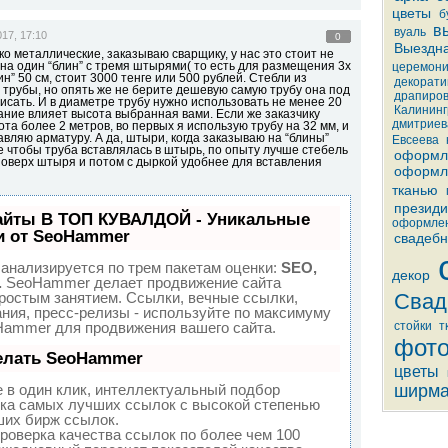
цветы
б
в
вуаль
17, 17:10
0
Выездна
о металлические, заказываю сварщику, у нас это стоит не
 на один “блин” с тремя штырями( то есть для размещения 3х
церемон
ин” 50 см, стоит 3000 тенге или 500 рублей. Стебли из
декорати
трубы, но опять же не берите дешевую самую трубу она под
драпиров
исать. И в диаметре трубу нужно использовать не менее 20
Калининг
сание влияет высота выбранная вами. Если же заказчику
дмитриев
та более 2 метров, во первых я использую трубу на 32 мм, и
авляю арматуру. А да, штыри, когда заказываю на “блины”
Евсеева
.е чтобы труба вставлялась в штырь, по опыту лучше стебель
оформл
поверх штыря и потом с дыркой удобнее для вставления
оформл
тканью
презид
айты В ТОП КУВАЛДОЙ - Уникальные
оформле
и от SeoHammer
свадебн
анализируется по трем пакетам оценки:
SEO,
декор
.
SeoHammer делает продвижение сайта
ростым занятием. Ссылки, вечные ссылки,
Свад
ания, пресс-релизы - используйте по максимуму
ammer для продвижения вашего сайта.
стойки
т
фото
елать SeoHammer
цветы
в один клик, интеллектуальный подбор
ширм
пка самых лучших ссылок с высокой степенью
ших бирж ссылок.
роверка качества ссылок по более чем 100