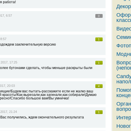
я работа!
Декор
Оформ
17, 6:57
0
класс
Видео
Семин
 8:57
1
подождем заключительную версию
Фотоп
Модны
Вопро
 2017, 17:25
1
(непо
более бутонами сделать, чтобы меньше раскрыты были
Candy
напол
017, 20:03
4
Помог
оящие!Будем вас пытать-расскажите если не жалко ваш
конце
й красоты!Как вырезали,как загинали,как собирали!Думаю
ересно!Спасибо большое вам!Вы умничка!
Орга
вопро
2017, 21:24
1
Интер
Вас получились, ждем окончательного результата
Новог