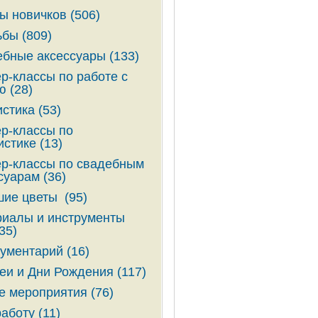
ы новичков (506)
бы (809)
бные аксессуары (133)
р-классы по работе с
ю (28)
стика (53)
р-классы по
стике (13)
р-классы по свадебным
суарам (36)
ие цветы (95)
иалы и инструменты
35)
ументарий (16)
и и Дни Рождения (117)
е мероприятия (76)
аботу (11)