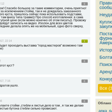
Прави
2:12
0
сообщ
ок! Спасибо большое за такие комментарии, очень приятно!
 за исключением стойки, так и не дождалась заказанного
Неуда
того куста, пришлось сейчас пока использовать подставки,
там внизу типа травки)) Про способ изготовления: я сама
тупной цене (если можно конечно об этом писать)). Провожу
Куплю
 дойдут записать на видео. Изолон для всех цветов
закупк
ледние делала опять же на мобильный, одно фото сверху,
Поста
фурни
17, 22:14
1
Амери
 будет проходить выставка “город мастеров” возможно там
е)
Истор
Болта
2
0
Поиск
этот куст?
Аренд
Конку
17, 7:16
0
адратов ушло.
Все (
56
0
Облако 
лаете стойки ,стебли и листья.дело в том , я так же делаю
естью бутона стебли сильно провисают.
арка
б