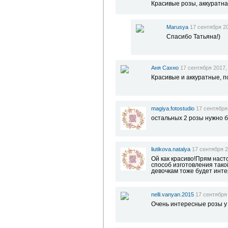
Красивые розы, аккуратна
Marusya
17 сентября 20
Спасибо Татьяна!)
Аня Сахно
17 сентября 2017,
Красивые и аккуратные, 
magiya.fotostudio
17 сентября
остальных 2 розы нужно 
liutikova.natalya
17 сентября 2
Ой как красиво!Прям наст
способ изготовления тако
девочкам тоже будет инт
nelli.vanyan.2015
17 сентября 
Очень интересные розы у 