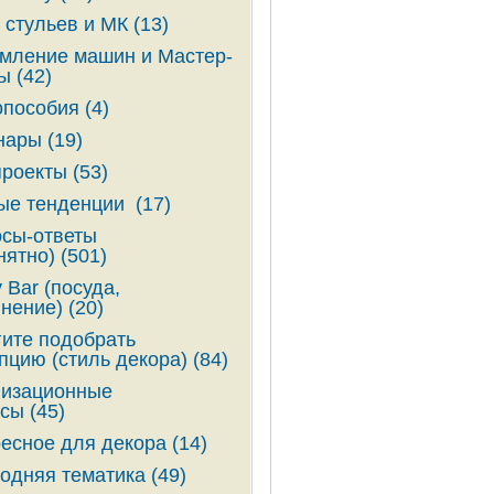
 стульев и МК (13)
ление машин и Мастер-
ы (42)
пособия (4)
ары (19)
роекты (53)
е тенденции (17)
сы-ответы
нятно) (501)
 Bar (посуда,
нение) (20)
ите подобрать
пцию (стиль декора) (84)
низационные
сы (45)
есное для декора (14)
одняя тематика (49)