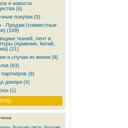
ла и новости
ества (6)
чные покупки (5)
 - Продам (совместные
и) (169)
вщики тканей, лент и
туры (Армения, Китай,
ка) (21)
ии и случаи из жизни (8)
лка (63)
 партнёров (9)
а декора (4)
рсы (1)
3076)
тегов
окалы
Большие цветы
большие