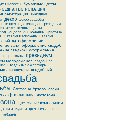
бумажные цветы
укет невесты
ыездная регистрация
я регистрация
выездная
декор
ия
декор свадьбы
вные цветы
детский день рождения
ка
искусственные цветы
рад
канделябры
колонны
кристина
а
Наталья Васильева
Наталья
оформление
новый год
ение зала
оформление свадеб
ение свадьбы
оформление
президиум
план рассадки
иум молодоженов
свадебное
ние
Свадебные аксессуары
ые аксессуары
свадебный
свадьба
ьба
Светлана Артова
свечи
флористика
Фотозона
кань
зона
цветочные композиции
цветы из бумаги
цветы из изолона
а
юбилей