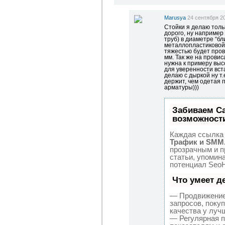
Marusya
24 сентября 20
Стойки я делаю тольк
дорого, ну например
труб) в диаметре “бл
металлопластиковой 
тяжестью будет пров
мм. Так же на прови
нужна к примеру высо
для уверенности вст
делаю с дыркой ну т
держит, чем одетая 
арматуры)))
Забиваем С
возможност
Каждая ссылка 
Трафик и SMM
прозрачным и п
статьи, упомин
потенциал SeoH
Что умеет д
— Продвижение 
запросов, поку
качества у луч
— Регулярная п