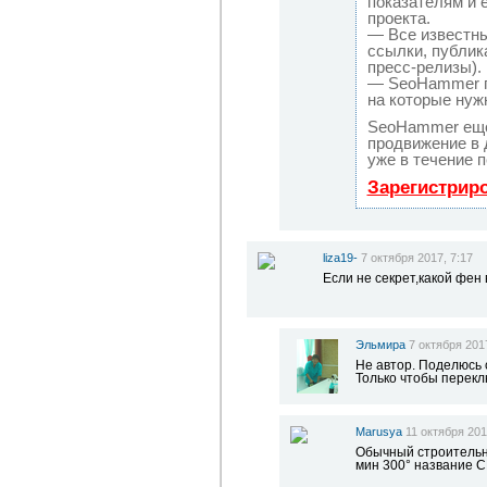
показателям и 
проекта.
— Все известн
ссылки, публик
пресс-релизы).
— SeoHammer по
на которые нуж
SeoHammer еще
продвижение в 
уже в течение п
Зарегистрир
liza19-
7 октября 2017, 7:17
Если не секрет,какой фен
Эльмира
7 октября 201
Не автор. Поделюсь
Только чтобы перек
Marusya
11 октября 201
Обычный строительны
мин 300° название