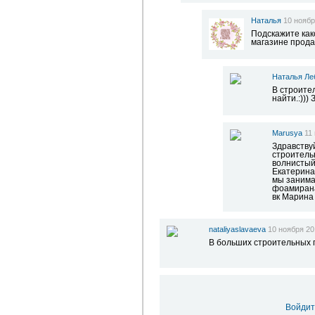
Наталья
10 ноябр
Подскажите как
магазине прода
Наталья Ле
В строите
найти.:)))
Marusya
11
Здравству
строитель
волнистый,
Екатерина 
мы занимае
фоамирана.
вк Марина
nataliyaslavaeva
10 ноября 20
В больших строительных п
Войдит