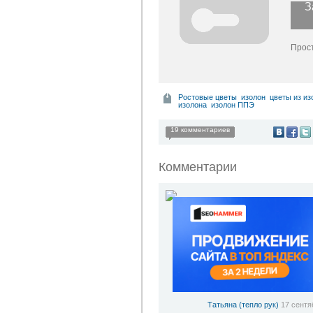
З
Прост
Ростовые цветы
изолон
цветы из из
изолона
изолон ППЭ
19 комментариев
Комментарии
Татьяна (тепло рук)
17 сентя