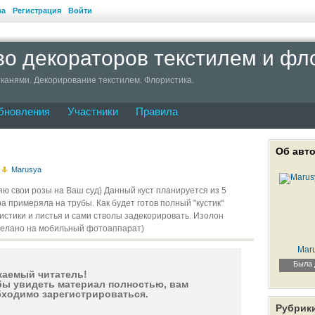
ва
Регистрация
Войти
о декораторов текстилем и фл
канями. Декорирование текстилем. Флористика.
бновления
Участники
Правила
Об авт
р
Marusya
яю свои розы на Ваш суд) Данный куст планируется из 5
ера примеряла на трубы. Как будет готов полный "кустик"
истики и листья и сами стволы задекорировать. Изолон
делано на мобильный фотоаппарат)
Mar
Была 
жаемый читатель!
ы увидеть материал полностью, вам
ходимо зарегистрироваться.
Рубрик