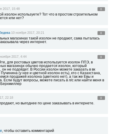
я 2017, 15:48
0
ой изолон используете? Тот что в простом строительном
ется или нет?
бедева
10 ноября 2017, 20:21
0
льных магазинах такой изолон не продают, сама пыталась
 Заказывала через интернет.
 ноября 2017, 4:44
0
йте, для ростовых цветов используется изолон ППЭ, в
ных магазинах обычно продается изолон, который
 он не подойдет. В России изолон можете заказать в вк
Пучинина (у нее и цветной изолон есть), кто с Казахстана,
мся продажей изолона (цветного нет), а так же Евы и
 Если будут вопросы, можете писать в л/с или найти меня в
 Берхмиллер
17, 22:18
0
родают, но выгоднее по цене заказывать в интернете.
е
, чтобы оставить комментарий