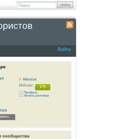
Найти
ористов
Войти
оре
Marusya
Рейтинг
1%
Профиль
Начать разговор
usya
давно
и сообщества