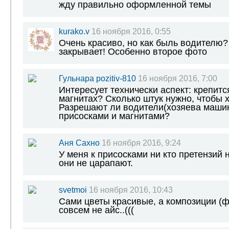
жду правильно оформленной темы
kurako.v
16 ноября 2016, 0:55
Очень красиво, но как быль водителю?
закрывает! Особенно второе фото
Гульнара pozitiv-810
16 ноября 2016, 7:00
Интересует технически аспект: крепитс
магнитах? Сколько штук нужно, чтобы
Разрешают ли водители(хозяева машин
присосками и магнитами?
Аня Сахно
16 ноября 2016, 9:24
У меня к присосками ни кто претензий 
они не царапают.
svetmoi
16 ноября 2016, 10:43
Сами цветы красивые, а композиции (ф
совсем не айс..(((