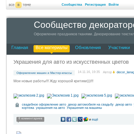
Сообщества
Регистрация
Войти
Сообщество декоратор
Оформление праздников тканями. Декорирование текстил
Главная
Все материалы
Обновления
Участники
Украшения для авто из искусственных цветов
14.11.16, 19:35
Автор
decor_lana
Оформление машин и Мастер-классы
Мои новые работы!!! Жду хорошой критики)))!!!
свадебное оформление авто
декор автомобиля на свадьбу
декор авто
кортежа
украшения на авто
Украшения на машины
6 комментариев
и
ещё