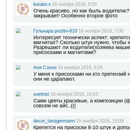
kurako.v
16 ноября 2016, 0:55
Очень красиво, но как быль водителю?
закрывает! Особенно второе фото
Гульнара pozitiv-810
16 ноября 2016, 7:00
Интересует технически аспект: крепитс
магнитах? Сколько штук нужно, чтобы
Разрешают ли водители(хозяева машин
присосками и магнитами?
Аня Сахно
16 ноября 2016, 9:24
У меня к присосками ни кто претензий 
они не царапают.
svetmoi
16 ноября 2016, 10:43
Сами цветы красивые, а композиции (ф
совсем не айс..(((
decor_lanagermann
16 ноября 2016, 15:09
Крепятся на присоски 8-10 штук и доп